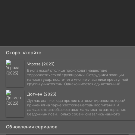
Скоро на сайте
Угроза (2023)
В испанской столице происходит нашествие
террористической группировки. Сотрудники полиции
наносят удар, после чего многие участники преступной
группы уничтожены. Однако имеется единственный
выживший,
Догмен (2023)
Дуглас долгие годы прожил с отцом-тираном, который
применял на парне жестокие методы воспитания. А
дальше отец вообще оставил мальчика на растерзание
бездомным псам. Только собаки оказались намного
Обновления сериалов