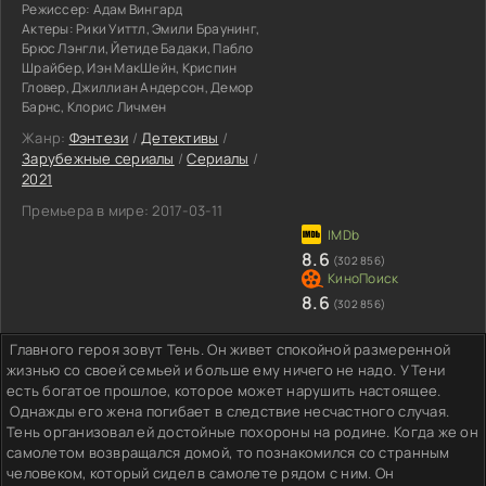
Режиссер:
Адам Вингард
Актеры:
Рики Уиттл, Эмили Браунинг,
Брюс Лэнгли, Йетиде Бадаки, Пабло
Шрайбер, Иэн МакШейн, Криспин
Гловер, Джиллиан Андерсон, Демор
Барнс, Клорис Личмен
Жанр:
Фэнтези
/
Детективы
/
Зарубежные сериалы
/
Сериалы
/
2021
Премьера в мире:
2017-03-11
8.6
(302 856)
8.6
(302 856)
Главного героя зовут Тень. Он живет спокойной размеренной
жизнью со своей семьей и больше ему ничего не надо. У Тени
есть богатое прошлое, которое может нарушить настоящее.
Однажды его жена погибает в следствие несчастного случая.
Тень организовал ей достойные похороны на родине. Когда же он
самолетом возвращался домой, то познакомился со странным
человеком, который сидел в самолете рядом с ним. Он