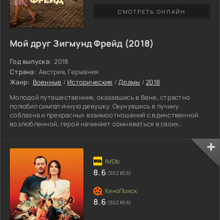
СМОТРЕТЬ ОНЛАЙН
Мой друг Зигмунд Фрейд (2018)
Год выпуска:
2018
Страна:
Австрия, Германия
Жанр:
Военные
/
Исторические
/
Драмы
/
2018
Молодой путешественник, оказавшись в Вене, страстно
полюбил симпатичную девушку. Окунувшись в пучину
соблазна и прекрасных взаимоотношений с единственной
возлюбленной, герой начинает сомневаться в своих
желаниях. Согласившись с материнским решением, Францель
вынужден покинуть родное жилище из-за случившейся
трагедии. Не имея возможности прокормить взрослого сына,
женщина надеется, что отпрыск станет работать у ее
знакомого в табачной лавке. Первый раз находясь вдалеке от
8.6
(302 856)
дома, Франц пытается
8.6
(302 856)