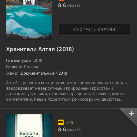
8.6
(302 856)
СМОТРЕТЬ ОНЛАЙН
Хранители Алтая (2018)
Год выпуска:
2018
Страна:
Россия
Жанр:
Документальные
/
2018
Алтай, где проживали великие и многонациональные народы,
завораживает невероятными природными красотами,
долинами, ущельями, горными вершинами, степью и дикими
обитателями. Решив поделиться режиссерским дебютом,
Константин Серебряков отправляется в увлекательное
путешествие, чтобы побывать в священных местах,
поговорить с коренными жителями и староверами, хранящими
историю, культуру и соблюдающие давние традиции. Над
созданием документального фильма трудились волонтеры,
8.6
(302 856)
экологи и небезразличные