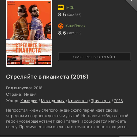
вызывают в его душе потерю самоуверенности, и желание
двигаться дальше. Испытывая напряжение, большую
эмоциональную нагрузку и окончательно потеряв жизненные
8.6
(302 856)
8.6
(302 856)
СМОТРЕТЬ ОНЛАЙН
Стреляйте в пианиста (2018)
Год выпуска:
2018
Страна:
Индия
Жанр:
Комедии
/
Мелодрамы
/
Криминал
/
Триллеры
/
2018
Непростая жизнь слепого индийского парня идет своим
чередом и сопровождается музыкой. Не жалея себя, главный
герой усовершенствует свой талант и собирается написать
пьесу. Преимуществом слепоты он считает концентрацию на
искусстве. Акаш чувствует удовлетворение, обучаясь игре на