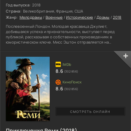
Год выпуска:
2018
Страна:
Великобритания, Франция, США
Жанр:
Мелодрамы
/
Военные
/
Исторические
/
Драмы
/
2018
Послевоенный Лондон. Молодая красавица Джулиет,
добившаяся успеха и признательности, выступает перед
публикой, рассказывая о собственных произведениях в
юмористическом ключе. Мисс Эштон отправляется на
встречу с продавцом недвижимости, чтобы приобрести свое
жилье в возрождающемся городе, пережившем разруху,
голод и холод. Вместе с другом и издателем Сидни Старком,
она осматривает прекрасную жилплощадь, но не испытывает
высоких чувств. Писательница возвращается к хозяйке
8.6
(302 856)
арендованной квартиры с
8.6
(302 856)
СМОТРЕТЬ ОНЛАЙН
Приключения Реми (2018)