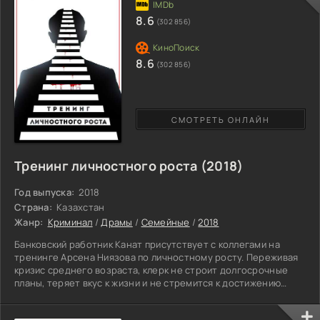
оконном стекле. Напугав соседей, представитель органов
умело прослеживает путь, по которому злодеи
8.6
(302 856)
беспрепятственно вынесли полотно.
8.6
(302 856)
СМОТРЕТЬ ОНЛАЙН
Тренинг личностного роста (2018)
Год выпуска:
2018
Страна:
Казахстан
Жанр:
Криминал
/
Драмы
/
Семейные
/
2018
Банковский работник Канат присутствует с коллегами на
тренинге Арсена Ниязова по личностному росту. Переживая
кризис среднего возраста, клерк не строит долгосрочные
планы, теряет вкус к жизни и не стремится к достижению
результата. Отсутствие личной жизни, проживание в квартире
с матерью – пенсионеркой и размеренное существование