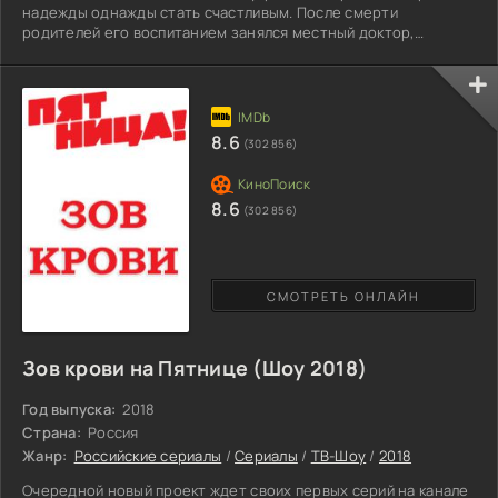
надежды однажды стать счастливым. После смерти
родителей его воспитанием занялся местный доктор,
живущий на Гавайи. Мальчик стал его верным помощником,
прекрасно разбирающимся в медицине. Годы шли, и бедный
эмигрант начал привыкать к новой жизни. Все изменилось
после случайной встречи с очаровательной незнакомкой. С
первого взгляда главный герой влюбляется в прекрасную
8.6
(302 856)
Грэйс. Она оказывается
8.6
(302 856)
СМОТРЕТЬ ОНЛАЙН
Зов крови на Пятнице (Шоу 2018)
Год выпуска:
2018
Страна:
Россия
Жанр:
Российские сериалы
/
Сериалы
/
ТВ-Шоу
/
2018
Очередной новый проект ждет своих первых серий на канале