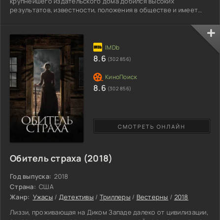
крупнейшего издательского дома добился высоких
результатов, известности, положения в обществе и имеет
прекрасную репутацию. 40 – а летний мужчина, душа
компании, женат на красивой женщине Марине, воспитывает
взрослого сына Сашку, завел роман с любовницей и
путешествует на собственном самолете. Идиллическая
атмосфера без скандалов, конфликтов, роскошный особняк и
8.6
(302 856)
заботливый отец – миллиардер и
8.6
(302 856)
СМОТРЕТЬ ОНЛАЙН
Обитель страха (2018)
Год выпуска:
2018
Страна:
США
Жанр:
Ужасы
/
Детективы
/
Триллеры
/
Вестерны
/
2018
Лиззи, проживающая на Диком Западе далеко от цивилизации,