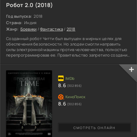
Робот 2.0 (2018)
Год выпуска:
2018
Страна:
Индия
Жанр:
Боевики
/
Фантастика
/
2018
Созданный робот Читти был выпущен в мирных целях для
обеспечения безопасности. Но злодеи смогли направить
силы электронной машины против человечества, полностью
перепрограммировав ее. Правительство запретило создание
подобных усовершенствованных роботизированных
помощников, но появились те, кто нарушил правила. Студенты
робототехники приходят в лабораторию к профессору, чтобы
посмотреть новую разработку женского пола. Придуманный
ученым реалистичный защитник может выступать другом,
8.6
(302 856)
секретарем –
8.6
(302 856)
СМОТРЕТЬ ОНЛАЙН