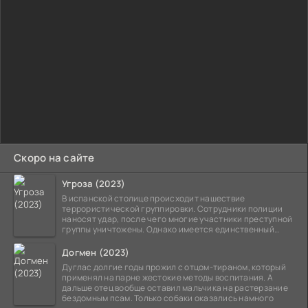
Скоро на сайте
Угроза (2023)
В испанской столице происходит нашествие
террористической группировки. Сотрудники полиции
наносят удар, после чего многие участники преступной
группы уничтожены. Однако имеется единственный
выживший,
Догмен (2023)
Дуглас долгие годы прожил с отцом-тираном, который
применял на парне жестокие методы воспитания. А
дальше отец вообще оставил мальчика на растерзание
бездомным псам. Только собаки оказались намного