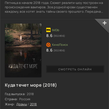
Пятница в начале 2018 года. Сюжет реалити-шоу построен на
происхождения вампиров. Зов родной крови существенен
каждому, все хотят знать тайны своего прошлого. Передача
поможет зрителю отыскать или установить биологических
родителей. Подготовительный кастинг уже в полном разгаре,
практически каждый имеет шанс попасть в прямой эфир
телепередачи. Вы узнаете историю вашего своего древа,
уникальные научные разработки поспособствуют открыть
8.6
(302 856)
8.6
(302 856)
СМОТРЕТЬ ОНЛАЙН
Куда течет море (2018)
Год выпуска:
2018
Страна:
Россия
Жанр:
Драмы
/
2018