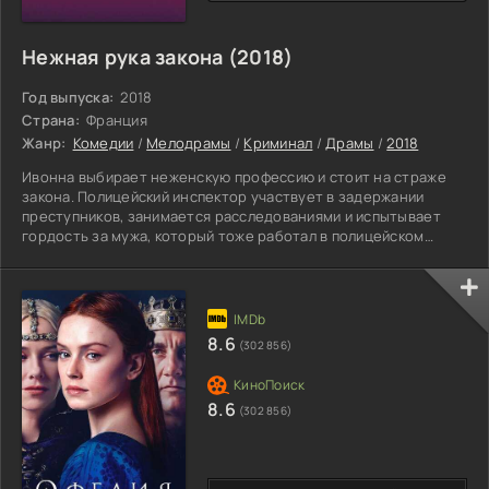
Нежная рука закона (2018)
Год выпуска:
2018
Страна:
Франция
Жанр:
Комедии
/
Мелодрамы
/
Криминал
/
Драмы
/
2018
Ивонна выбирает неженскую профессию и стоит на страже
закона. Полицейский инспектор участвует в задержании
преступников, занимается расследованиями и испытывает
гордость за мужа, который тоже работал в полицейском
отделе. Девушка часто рассказывает маленькому Тео про
героические поступки погибшего родителя, а коллеги
устанавливают памятник в честь покойного шефа полиции.
Переживающая вдова не может справиться с бессилием и
горькими воспоминаниями. Будучи уверенной в прекрасной
8.6
(302 856)
репутации,
8.6
(302 856)