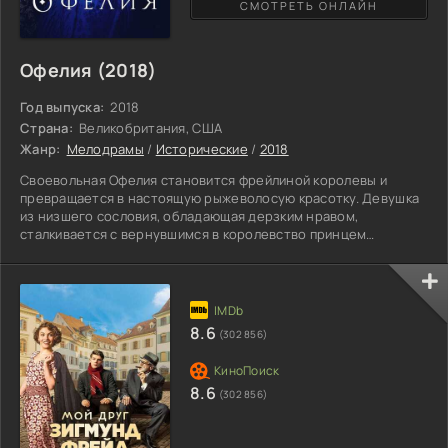
СМОТРЕТЬ ОНЛАЙН
Офелия (2018)
Год выпуска:
2018
Страна:
Великобритания, США
Жанр:
Мелодрамы
/
Исторические
/
2018
Своевольная Офелия становится фрейлиной королевы и
превращается в настоящую рыжеволосую красотку. Девушка
из низшего сословия, обладающая дерзким нравом,
сталкивается с вернувшимся в королевство принцем
Гамлетом. Между молодыми людьми начинается тайный
роман, развивающийся параллельно трагическим событиям,
происходящим в Датском королевстве. Жестокий и коварный
брат Клавдий пытается соблазнить чужую супругу –
белокурую Гертруду. Распущенный и жаждущий власти,
8.6
(302 856)
родственник подстраивает смерть
8.6
(302 856)