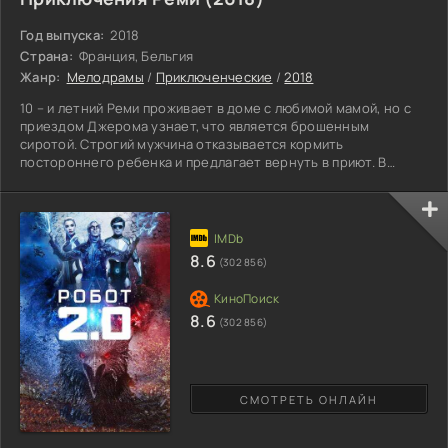
Год выпуска:
2018
Страна:
Франция, Бельгия
Жанр:
Мелодрамы
/
Приключенческие
/
2018
10 – и летний Реми проживает в доме с любимой мамой, но с
приездом Джерома узнает, что является брошенным
сиротой. Строгий мужчина отказывается кормить
постороннего ребенка и предлагает вернуть в приют. В
трудном разговоре супруги договариваются требовать
помощи на содержание паренька у мэра. Женщина
рассказывает, что муж нашел брошенного Реми в люльке,
одетого в дорогие одежды, и надеялся, что родители начнут
искать новорожденного и отблагодарят за его воспитание.
8.6
(302 856)
Не получив деньги от мэрии,
8.6
(302 856)
СМОТРЕТЬ ОНЛАЙН