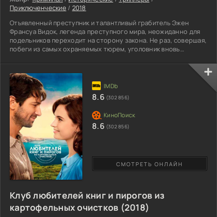
Приключенческие
/
2018
Отъявленный преступник и талантливый грабитель Эжен
Франсуа Видок, легенда преступного мира, неожиданно для
подельников переходит на сторону закона. Не раз, совершая,
побеги из самых охраняемых тюрем, уголовник вновь
возвращается к старым делишкам. Вечный беглец, с самого
детства зарабатывающий на жизнь мошенничеством и
воровством, нажил репутацию наиболее хитрого и
неуловимого злодея, которого давно ожидает смертная
казнь. Остроумный умелец, открывающий любую дверь и
8.6
(302 856)
хитроумный сейф,
8.6
(302 856)
СМОТРЕТЬ ОНЛАЙН
Клуб любителей книг и пирогов из
картофельных очистков (2018)