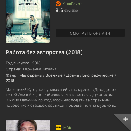
8.6
(302 856)
СМОТРЕТЬ ОНЛАЙН
Работа без авторства (2018)
Год выпуска:
2018
Страна:
Германия, Италия
Жанр:
Мелодрамы
/
Военные
/
Драмы
/
Биографические
/
2018
Маленький Курт, прогуливающийся по музею в Дрездене с
тетей Элизабет, не собирался становиться художником.
Юному мальчику приходилось наблюдать за странным
поведением старшеклассницы, помешанной на музыке и
творчестве. Накануне начала войны, вследствие необычного
случая в родительском доме, доктор Франц Михаэлис настоял
на госпитализации девушки, поставив диагноз шизофрения. В
результате политики, проводимой рейхом, молодые особи,