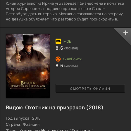
Юная журналистка Ирина уговаривает бизнесмена и политика
Андрея Сергеевича, недавно приехавшего в Санкт-
Петербург, дать интервью. Мужчина соглашается на встречу,
но девушка объясняет, что разговор будет происходить в
непривычном формате. Ира предлагает прослушать
композицию и садится за инструмент, а затем обещает
начать задавать вопросы. Гость с недоумением, а затем с
интересом прислушивается к льющейся мелодии и с иронией
относится к девичьему максимализму. Получасовое общение
8.6
(302 856)
сопровождается
8.6
(302 856)
СМОТРЕТЬ ОНЛАЙН
Видок: Охотник на призраков (2018)
Год выпуска:
2018
Страна:
Франция
Жанр:
Криминал
/
Исторические
/
Триллеры
/