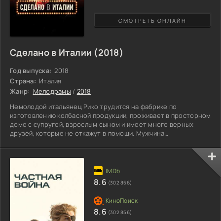
СМОТРЕТЬ ОНЛАЙН
Сделано в Италии (2018)
Год выпуска:
2018
Страна:
Италия
Жанр:
Мелодрамы
/
2018
Немолодой итальянец Рико трудится на фабрике по
изготовлению колбасной продукции, проживает в просторном
доме с супругой, взрослым сыном и имеет много верных
друзей, которые не откажут в помощи. Мужчина
наслаждается жизнью, но дела в последнее время идут не
лучшим образом. Молоденькая Сара с недовольным видом
сообщает возлюбленному, что собирается улететь в Милан, а
отпрыск отказывается переезжать на квартиру, боясь, что не
потянет оплату за аренду. В семье случается нехватка
8.6
(302 856)
финансов, а именно
8.6
(302 856)