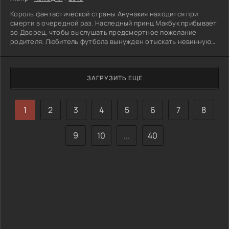
Король фантастической страны Анунакия находится при
смерти в очередной раз. Наследный принц Макбук прибывает
во Дворец, чтобы выслушать предсмертное пожелание
родителя. Любитель футбола вынужден отыскать невинную
русскую жену. Монаршие особы не догадываются, что за
разговором следит робот – шпион, передающий информацию
американскому президенту. Услышав, что на территории
имеются залежи дорогостоящих полезных ископаемых, лидер
ЗАГРУЗИТЬ ЕЩЕ
приказывает собираться в поход. Над тихими жителями
нависает
1
2
3
4
5
6
7
8
9
10
...
40