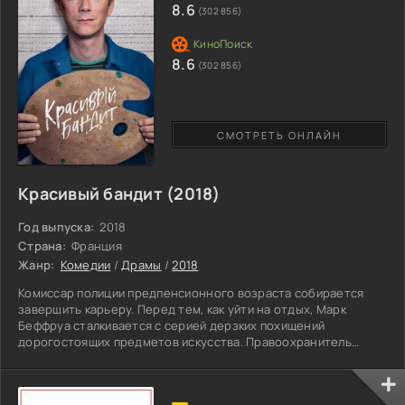
находящиеся на лечении в психбольницах, подлежали
8.6
(302 856)
ликвидации.
8.6
(302 856)
СМОТРЕТЬ ОНЛАЙН
Красивый бандит (2018)
Год выпуска:
2018
Страна:
Франция
Жанр:
Комедии
/
Драмы
/
2018
Комиссар полиции предпенсионного возраста собирается
завершить карьеру. Перед тем, как уйти на отдых, Марк
Беффруа сталкивается с серией дерзких похищений
дорогостоящих предметов искусства. Правоохранитель
прибывает на место происшествия, где знакомится с
владелицей квартиры. Женщина показывает украденную
картину в миниатюре и аккуратно вырезанную окружность в