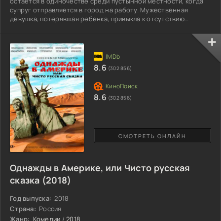
остается в одиночестве среди пустынной местности, когда
супруг отправляется в город на работу. Мужественная
девушка, потерявшая ребенка, привыкла к отсутствию
соседей и справляется с нехваткой живого общения. Айзек
научил возлюбленную пользоваться ружьем для самозащиты
от диких зверей. Свободное время она уделяет домашним
животным и бытовым проблемам. Прекрасная хозяйка и
заботливая жена создает в небольшой лачуге уют,
8.6
(302 856)
самостоятельно
8.6
(302 856)
СМОТРЕТЬ ОНЛАЙН
Однажды в Америке, или Чисто русская
сказка (2018)
Год выпуска:
2018
Страна:
Россия
Жанр:
Комедии
/
2018