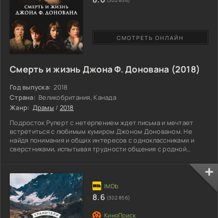
(302 856)
СМОТРЕТЬ ОНЛАЙН
Смерть и жизнь Джона Ф. Донована (2018)
Год выпуска:
2018
Страна:
Великобритания, Канада
Жанр:
Драмы
/
2018
Подросток Руперт с нетерпением ждет письма и мечтает
встретиться с любимым кумиром Джоном Донованом. Не
найдя понимания и общих интересов с одноклассниками и
сверстниками, испытывая трудности общения с родной
матерью – одиночкой, мальчишка переключается на
длительную переписку с известным актером, снимающимся
во многих фильмах. Школьнику кажется, что звезда,
заслуживший славу и признательность, не имеет проблем и
не переживает неприятности. Получив ответ на свое первое
8.6
(302 856)
послание, юный герой,