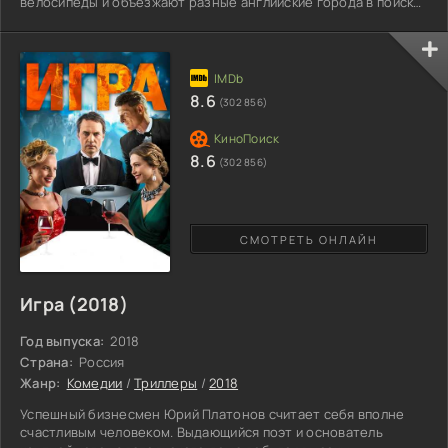
велосипеды и объезжают разные английские города в поисках
наиболее талантливых музыкантов исполнителей.
Путешественники направляются в Ливерпуль, Бристоль,
Ноттингем, Манчестер и Лондон, где останавливаются,
услышав пение уличных певцов. Исследователи мира
современной британской культуры оказываются на
8.6
(302 856)
концертных площадках, попадают в
8.6
(302 856)
СМОТРЕТЬ ОНЛАЙН
Игра (2018)
Год выпуска:
2018
Страна:
Россия
Жанр:
Комедии
/
Триллеры
/
2018
Успешный бизнесмен Юрий Платонов считает себя вполне
счастливым человеком. Выдающийся поэт и основатель