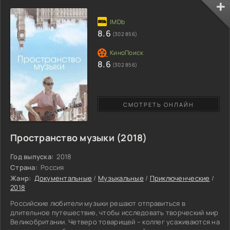
пианино. Музыкант обладает невероятной
чувствительностью пальцев, заменяющих ему глаза. Проходя
ежедневные препятствия и преодолевая трудности, пианист
разнообразит невеселую жизнь. Индиец знакомится с
8.6
(302 856)
симпатичной
8.6
(302 856)
СМОТРЕТЬ ОНЛАЙН
Пространство музыки (2018)
Год выпуска:
2018
Страна:
Россия
Жанр:
Документальные
/
Музыкальные
/
Приключенческие
/
2018
Российские любители музыки решают отправиться в
длительное путешествие, чтобы исследовать творческий мир
Великобритании. Четверо товарищей – коллег усаживаются на