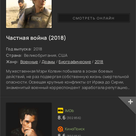
СМОТРЕТЬ ОНЛАЙН
Частная война (2018)
Год выпуска:
2018
Страна:
Великобритания, США
Жанр:
Военные
/
Драмы
/
Биографические
/
2018
Мужественная Мэри Колвин побывала в зонах боевых
действий, не раз подвергая собственную жизнь смертельной
опасности. Освещая крупные конфликты от Ирака до Сирии,
знаменитый военный корреспондент заработала репутацию
бесстрашного человека. Созданными репортажами девушка
пыталась донести до общественности переживания других,
оказавшихся в эпицентре взрывов и кровавой бойни.
Рассказывая настоящую правду, журналистка постоянно
попадала в неприятности, не собираясь выполнять приказы
8.6
(302 856)
коррумпированных
8.6