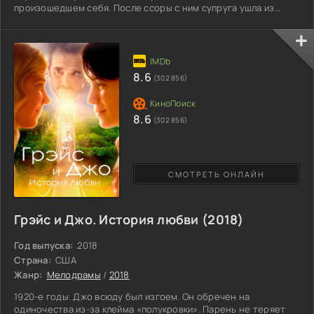
произошедшем себя. После ссоры с ним супруга ушла из
дома. С тех пор женщину никто не видел. Мужчина склонен
считать, что ее похитители инопланетяне. Подобную версию
полиция посчитала безумной. Дело было закрыто, а истина
по-прежнему не найдена. Повзрослевший Крис посвящает
практически все время изучению случаев встреч людей с
8.6
(302 856)
8.6
(302 856)
СМОТРЕТЬ ОНЛАЙН
Грэйс и Джо. История любви (2018)
Год выпуска:
2018
Страна:
США
Жанр:
Мелодрамы
/
2018
1920-е годы. Джо всюду был изгоем. Он обречен на
одиночества из-за клейма «полукровки». Парень не теряет