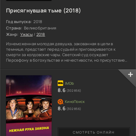
Присягнувшая тьме (2018)
Год выпуска:
2018
Страна:
Великобритания
Жанр:
Ужасы
/
2018
Изнеможенная молодая девушка, закованная в цепи в
темнице, предстает перед судьей и приговаривается к
смерти за колдовские чары. Светский суд осуждает
Персефону в богохульстве и нечестивости, но присутствие
сестры Маргарет, настоятельницы ордена, спасает
обвиняемую от рук инквизиции. Преподобная мать
настаивает на том, чтобы забрать осужденную и переправить
ее в закрытый монастырь, где новенькая проведет остаток
жизни. Гостья прибывает в святые места, где знакомится с
8.6
(302 856)
другими спасенными
8.6
(302 856)
СМОТРЕТЬ ОНЛАЙН