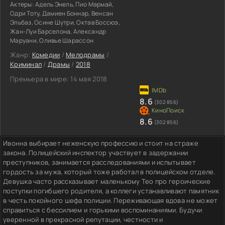
Актеры:
Адель Энель, Пио Мармай,
Одри Тоту, Дамиен Боннар, Венсан
Эльбаз, Осине Шутри, Октав Боссюэ,
Жан-Луи Барселона, Александр
Маруани, Оливье Шарассон
Жанр:
Комедии
/
Мелодрамы
/
Криминал
/
Драмы
/
2018
Премьера в мире:
14 мая 2018
8.6
(302 856)
8.6
(302 856)
Ивонна выбирает неженскую профессию и стоит на страже
закона. Полицейский инспектор участвует в задержании
преступников, занимается расследованиями и испытывает
гордость за мужа, который тоже работал в полицейском отделе.
Девушка часто рассказывает маленькому Тео про героические
поступки погибшего родителя, а коллеги устанавливают памятник
в честь покойного шефа полиции. Переживающая вдова не может
справиться с бессилием и горькими воспоминаниями. Будучи
уверенной в прекрасной репутации, честности и