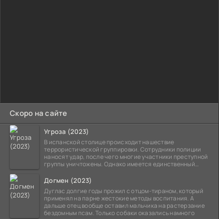
Скоро на сайте
Угроза (2023)
В испанской столице происходит нашествие
террористической группировки. Сотрудники полиции
наносят удар, после чего многие участники преступной
группы уничтожены. Однако имеется единственный
выживший,
Догмен (2023)
Дуглас долгие годы прожил с отцом-тираном, который
применял на парне жестокие методы воспитания. А
дальше отец вообще оставил мальчика на растерзание
бездомным псам. Только собаки оказались намного