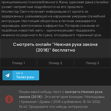
принципиальности возлюбленного Жана, одинокая дама случайно
узнает неприятные подробности из его прошлого.
Инспектор Санти получает информацию от одного из
задержанных, указывающую на нарушение умершим служебной
инструкции. Настоящий оборотень в погонах оказывается
мерзавцем, взяточником и аферистом. Потеряв сознание от
подобных новостей, мать – одиночка решает поддержать
невинно осужденного Антуана, отсидевшего тюремный срок.
Смотреть онлайн "Нежная рука закона
(2018)" бесплатно
Плеер 1
Плеер 2
Плеер 3
МЫ В
Телеграм
Пишем какой нибудь текст с
смотреть Нежная рука
закона (2018)
!. Это категория Комедии / Мелодрамы
/ Криминал / Драмы / 2018 и добавлено 16-04-2022,
19:42. Придумайте что нибудь интересное.