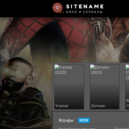
SITENAME
КИНО И СЕРИАЛЫ
В
Угроза
Догмен
С
Жанры