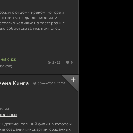
прожил с отцом-тираном, который
естокие методы воспитания. А
оставил мальчика на растерзание
ько собаки оказались намного
Вместо нападения на ребенка,
о в своей стае. Такое отцовское
навсегда изменило жизнь Дугласу,
й герой стал предпочитать людской
ждение с лучшими друзьями
шаются парня и способны
2 462
0
302 856)
вена Кинга
30 янв 2024, 13:26
льгия
нтальные
ен документальный фильм, в котором
рия создания кинокартин, созданных