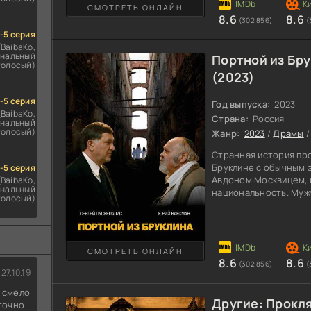
период в стране. Одн
СМОТРЕТЬ ОНЛАЙН
8.6
8.6
(302 856)
(
1-5 серия
(BaibaKo,
нальный
Портной из Бр
голосый)
(2023)
1-5 серия
Год выпуска:
2023
(BaibaKo,
Страна:
Россия
нальный
голосый)
Жанр:
2023
/
Драмы
Странная история пр
Бруклине с обычным 
1-5 серия
Авдоном Москвицем,
(BaibaKo,
нальный
национальность. Муж
голосый)
похоронил супругу и 
вынужден заниматься
помощи обмана облап
финансово помочь ст
СМОТРЕТЬ ОНЛАЙН
живет в Нью-Йорке с
8.6
8.6
(302 856)
(
мастерской главного 
27.10.19
который
д смело
Другие: Прокл
 точно