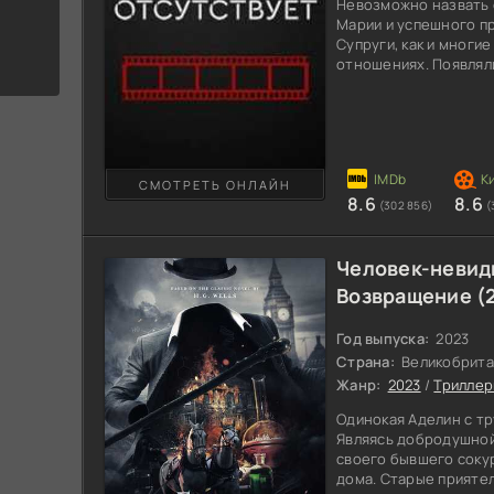
Невозможно назвать 
Марии и успешного п
Супруги, как и многи
отношениях. Появляли
основном приходилос
Тут случается авария
разрушить семейное 
выходит совсем наоб
физических травм, но
настораживает не это
СМОТРЕТЬ ОНЛАЙН
8.6
8.6
(302 856)
(
Человек-невид
Возвращение (
Год выпуска:
2023
Страна:
Великобрита
Жанр:
2023
/
Трилле
Одинокая Аделин с т
Являясь добродушной
своего бывшего сокур
дома. Старые приятел