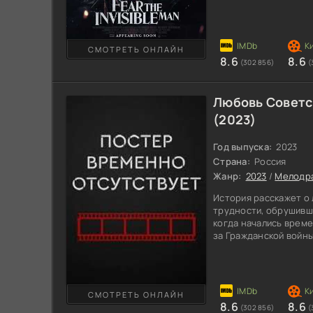
девушка считала дав
человеком. Мужчина и
изобретательным. Уч
интересный эксперим
СМОТРЕТЬ ОНЛАЙН
контроля. Создав ун
8.6
8.6
(302 856)
(
становится абсолютн
Любовь Советс
(2023)
Год выпуска:
2023
Страна:
Россия
Жанр:
2023
/
Мелодр
История расскажет о
трудности, обрушивши
когда начались време
за Гражданской войны
таких страшных моме
можно не ждать. Одна
увлеченные кинемат
страницы для собстве
СМОТРЕТЬ ОНЛАЙН
В мир киноиндустрии
8.6
8.6
(302 856)
(
актриса, покорившая 