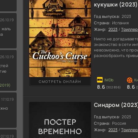
кукушки (2023)
Год выпуска:
2023
26.10.19
Страна:
Испания
 жаль
Жанр:
2023
/
Трилле
на
Никто не догадываетс
знакомство в сети и
невозможно, что прои
разнообразить привы
26.10.19
история приключилась
стей
просто решили отдох
гие
обыденности и неопр
месте. Анна находит
СМОТРЕТЬ ОНЛАЙН
а ее жених Марк в лю
2019)
8.6
8.6
(302 856)
(
Поэтому, когда деву
17.10.19
Синдром (2023
ожно
Год выпуска:
2023
Страна:
Россия
Жанр:
2023
/
Трилле
07.10.19