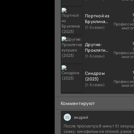
Портной из
Бруклина
Профессио
(2023)
(1-5 сезон)
много
Другие:
Проклятие
Профессио
кукушки
(1-5 сезон)
много
(2023)
Синдром
(2023)
Профессио
(1-5 сезон)
много
Комментируют
андрей
После просмотра 8 минут 51 секун
скажу: кинофильм не плохой, разок