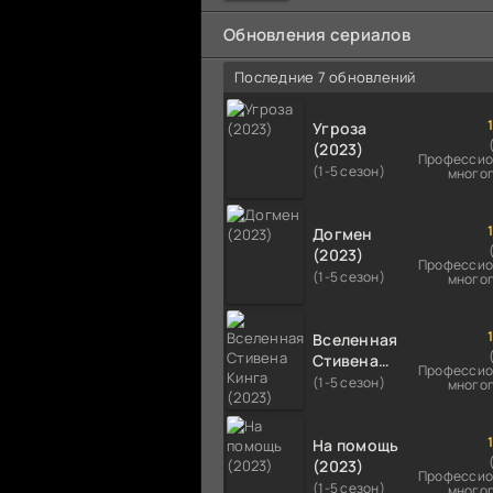
мальчика на растерзание б
псам. Только собаки оказали
Обновления сериалов
намного
Последние 7 обновлений
Угроза
(2023)
Профессио
(1-5 сезон)
много
Догмен
(2023)
Профессио
(1-5 сезон)
много
Вселенная
Стивена
Профессио
Кинга
(1-5 сезон)
много
(2023)
На помощь
(2023)
Профессио
(1-5 сезон)
много