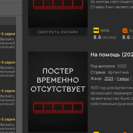
ездомным
по книгам настоящег
сь
Стивен Кинг являетс
основывающемся на ж
фантастикой. В свое 
«Король ужасов», так
рукописей по данной 
СМОТРЕТЬ ОНЛАЙН
называется «Кэрри». 
1-5 серия
8.6
8.6
(302 856)
(
экранизировать прои
(BaibaKo,
нальный
голосый)
На помощь (20
1-5 серия
Год выпуска:
2023
(BaibaKo,
нальный
Страна:
Аргентина
голосый)
Жанр:
2023
/
Ужасы
/
1931 год для Аргенти
1-5 серия
произошел переворот
(BaibaKo,
правительство было с
нальный
собственные руки вз
голосый)
разрушения, вводятс
устраивают забастовк
1-5 серия
юная главная героиня
(BaibaKo,
Эмилии имеется впол
нальный
девушка так и норови
голосый)