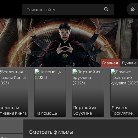
Главная
Лучшие
селенная
Портной из
Другие:
тивена Кинга
На помощь
Бруклина
Проклятие
кукушки
Смотреть фильмы