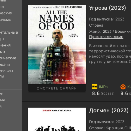
ивы
ны
Угроза (2023)
ческие
Год выпуска:
2023
ильмы
Страна:
Жанр:
2023
/
Боевики
нтальные
Приключенческие
орт
чения
В испанской столице
террористической гр
ные
наносят удар, после 
фические
группы уничтожены. 
едачи
выживший, который же
фильмы
Террорист по имени Х
лы!
насильно убеждает во
Таксист Санти, боясь
устроить побег прест
СМОТРЕТЬ ОНЛАЙН
8.6
8.6
пытаются отвязаться
ия
(302 856)
(
лия
я
Догмен (2023)
Год выпуска:
2023
Страна:
Франция, С