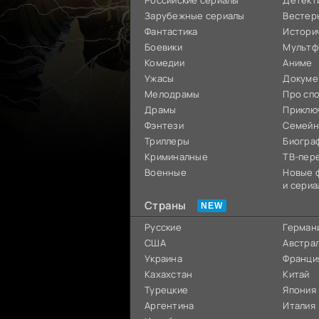
Российские сериалы
Детект
Зарубежные сериалы
Вестер
Фантастика
Истори
Боевики
Мультф
Комедии
Аниме
Ужасы
Докуме
Мелодрамы
Про сп
Драмы
Приклю
Фэнтези
Семей
Триллеры
Биогра
Криминалные
ТВ-пер
Военные
Новые 
и сериа
Страны
Русские
Герман
США
Австра
Украина
Франци
Кахахстан
Китай
Турецкие
Япония
Аргентина
Италия