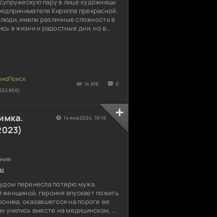
супружескую пару в лице художницы
редпринимателя Кирилла прекрасной.
е люди, имели различные сложности в
сь в жизни и радостные дни, но в
ь переживать им тяжелые времена.
, которая могла бы полностью
благополучие героев, однако
орот. Маша получает множество
 девушку больше всего
. Кирилл на вид кажется
14 916
0
302 856)
имка.
14 янв 2024, 19:16
2023)
ния
ры
рудом перенесла потерю мужа.
 женщиной, героиня впускает пожить
сника, оказавшегося на пороге ее
и учились вместе на медицинском, и