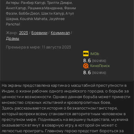
Актеры:
Ранбир Капур, Трипти Димри,
Анил Капур, Рашмика Манданна, Фахим
Фазли, Бобби Деол, Шакти Капур, Атул
Шарма, Koushik Mahata, Jayshree
Panchal
Жанр:
2023
/
Боевики
/
Криминал
/
Драмы
Премьера в мире:
11 августа 2023
8.6
(302 856)
8.6
(302 856)
На экраны представлена картина о масштабной преступности в
Индии, о жизни рабочих одного индийского городка, о борьбе за
ценности и возможности. Однако данная борьба может принести
множество сложных испытаний и кровопролитных боев.
Здесь рассказывается история о безжалостном гангстере,
который вопреки всему становится авторитетным человеком в
преступном мире. Поднявшись на вершину пьедестала, мужчина
оказывается втянут в коварную игру, в которой он может с
легкостью проиграть. Главному герою предстоит бороться за