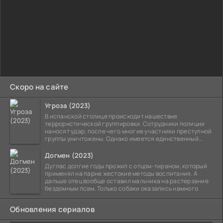
Скоро на сайте
Угроза (2023)
В испанской столице происходит нашествие
террористической группировки. Сотрудники полиции
наносят удар, после чего многие участники преступной
группы уничтожены. Однако имеется единственный
выживший,
Догмен (2023)
Дуглас долгие годы прожил с отцом-тираном, который
применял на парне жестокие методы воспитания. А
дальше отец вообще оставил мальчика на растерзание
бездомным псам. Только собаки оказались намного
Обновления сериалов