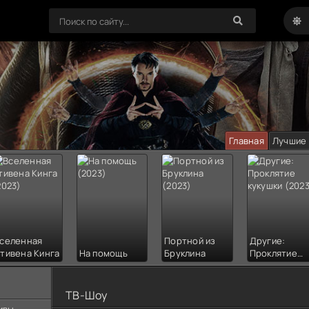
Главная
Лучшие
селенная
Портной из
Другие:
тивена Кинга
На помощь
Бруклина
Проклятие
кукушки
ТВ-Шоу