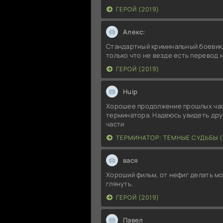
ГЕРОЙ (2019)
Алекс:
Стандартный криминальный боевик,
только что не везде есть перевод 
ГЕРОЙ (2019)
Huip
Хорошее продолжение прошлых ча
терминатора. Надеюсь увидеть дру
части
ТЕРМИНАТОР: ТЕМНЫЕ СУДЬБЫ (
вася
Хороший фильм, от нефиг делать м
глянуть.
ГЕРОЙ (2019)
Павел