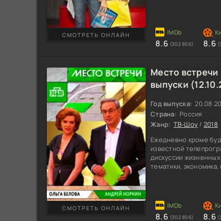
ведущие шоу Гордон 
постараются помочь 
сохранить отношения
которые ждут справед
СМОТРЕТЬ ОНЛАЙН
Спицевка в Севраполь
8.6
8.6
(302 856)
(
безуспешно пытаются
односельчан,
Место встречи
выпуски (12.10.
Год выпуска:
20.08.2
Страна:
Россия
Жанр:
ТВ-Шоу
/
2018
Ежедневно кроме буд
известной телепрогр
дискуссии жизненных
тематики, экономика,
странами и другие. О
пытаются разобратьс
Запрещенных тем шоу 
коррупционные сканд
СМОТРЕТЬ ОНЛАЙН
другими государства
8.6
8.6
(302 856)
(
зрения по возникшей