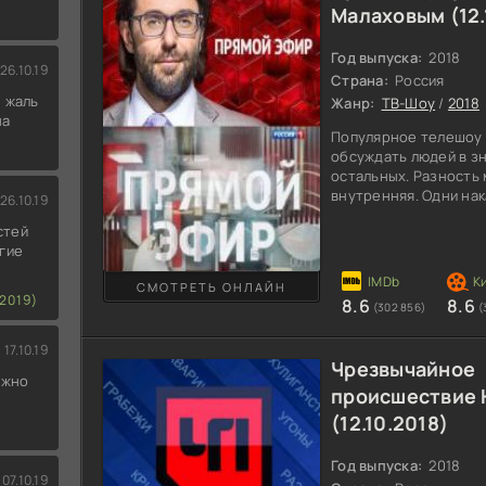
Малаховым (12.
Год выпуска:
2018
26.10.19
Страна:
Россия
 жаль
Жанр:
ТВ-Шоу
/
2018
на
Популярное телешоу 
обсуждать людей в з
остальных. Разность 
внутренняя. Одни на
26.10.19
увеличивают грудь д
стей
эфире будет обсужда
гие
передачи перевоплот
сможет выслушать мн
СМОТРЕТЬ ОНЛАЙН
Если вы хотите что-т
2019)
8.6
8.6
(302 856)
(
ошибиться, возможно
17.10.19
Чрезвычайное
ожно
происшествие 
(12.10.2018)
Год выпуска:
2018
07.10.19