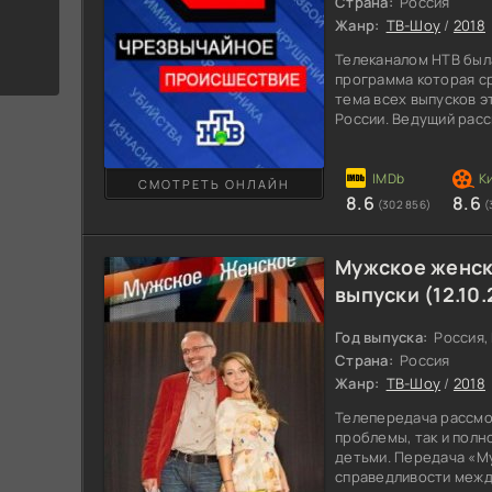
Страна:
Россия
Жанр:
ТВ-Шоу
/
2018
Телеканалом НТВ был
программа которая с
тема всех выпусков 
России. Ведущий рас
преступления в стра
специалисты служб М
это на камеру. Часто
СМОТРЕТЬ ОНЛАЙН
съемку или звукозапи
8.6
8.6
(302 856)
(
Детально будет затр
лиц. Каждое чрезвыч
Мужское женск
выпуски (12.10.
Год выпуска:
Россия, 
Страна:
Россия
Жанр:
ТВ-Шоу
/
2018
Телепередача рассмо
проблемы, так и полн
детьми. Передача «М
справедливости межд