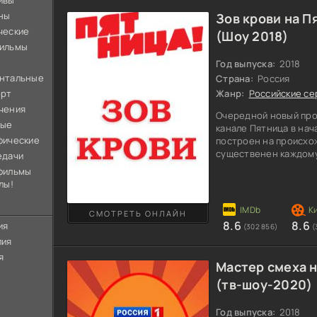
ивы
ны
Зов крови на П
ческие
(Шоу 2018)
ильмы
Год выпуска:
2018
нтальные
Страна:
Россия
орт
Жанр:
Российские се
чения
Очередной новый про
ные
канале Пятница в нач
фические
построен на происхо
существенен каждому,
едачи
прошлого. Передача 
фильмы
установить биологич
лы!
кастинг уже в полном
шанс попасть в прямо
СМОТРЕТЬ ОНЛАЙН
историю вашего свое
8.6
8.6
ия
(302 856)
(
разработки поспособ
лия
я
Мастер смеха н
(тв-шоу-2020)
Год выпуска:
2018