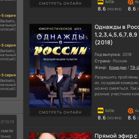
Подобный проект буде
СМОТРЕТЬ ОНЛАЙН
8.6
8.6
зрителям любого воз
(302 856)
(
1-5 серия
(BaibaKo,
нальный
Однажды в Росс
голосый)
1,2,3,4,5,6,7,8,
(2018)
1-5 серия
(BaibaKo,
Год выпуска:
2018
нальный
голосый)
Страна:
Россия
Жанр:
Комедии
/
ТВ-
1-5 серия
Разрешить проблемы 
(BaibaKo,
их, создавая комедии 
нальный
можно смеяться. Так 
голосый)
разные участники ком
продемонстрировать 
оригинальные сцены,
россиян. Сюжетом дл
СМОТРЕТЬ ОНЛАЙН
Однажды в России 5 
8.6
8.6
(302 856)
(
непростых и сложных 
27.10.19
юмора, для общего об
д смело
Прямой эфир с
 точно