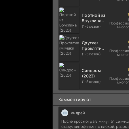
Портной из
Бруклина
Профессио
(2023)
(1-5 сезон)
много
Другие:
Проклятие
Профессио
кукушки
(1-5 сезон)
много
(2023)
Синдром
(2023)
Профессио
(1-5 сезон)
много
Комментируют
андрей
После просмотра 8 минут 51 секун
скажу: кинофильм не плохой, разок