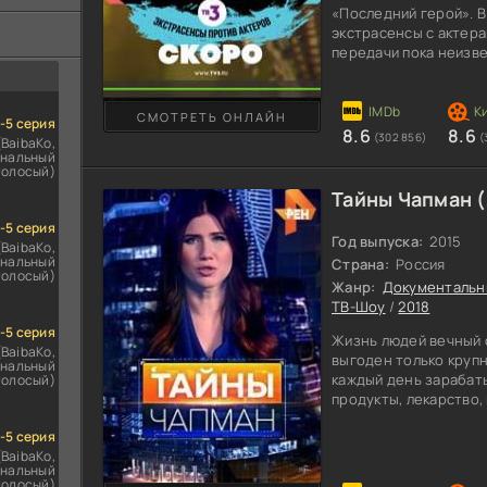
ездомным
«Последний герой». В
сь
экстрасенсы с актера
передачи пока неизве
известные в шоу-биз
тяжелые испытания н
столкнуться со всеми
СМОТРЕТЬ ОНЛАЙН
1-5 серия
Зрители увидят кто 
8.6
8.6
(302 856)
(
(BaibaKo,
необычным даром или
нальный
нагрузкам большой 
голосый)
Тайны Чапман 
1-5 серия
Год выпуска:
2015
(BaibaKo,
нальный
Страна:
Россия
голосый)
Жанр:
Документаль
ТВ-Шоу
/
2018
1-5 серия
Жизнь людей вечный 
(BaibaKo,
выгоден только круп
нальный
каждый день зарабаты
голосый)
продукты, лекарство, 
остаемся не с чем. 
1-5 серия
Чапман» научит люде
(BaibaKo,
сбережения. Будут 
нальный
пирамид, которые при
голосый)