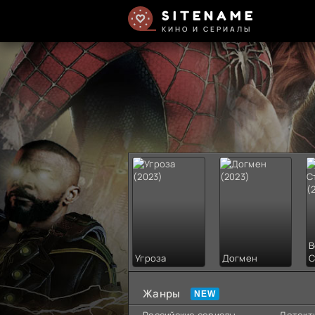
SITENAME
КИНО И СЕРИАЛЫ
В
Угроза
Догмен
С
Жанры