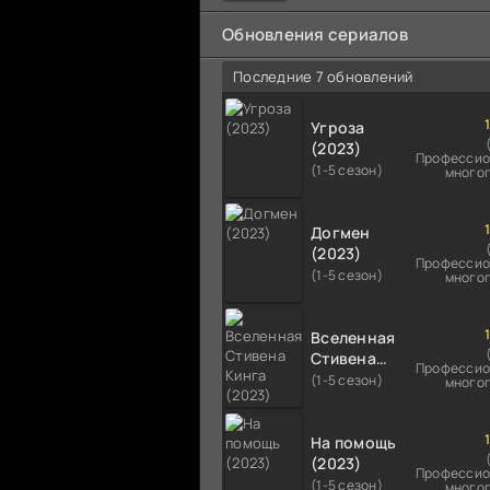
мальчика на растерзание б
псам. Только собаки оказали
Обновления сериалов
намного
Последние 7 обновлений
Угроза
(2023)
Профессио
(1-5 сезон)
много
Догмен
(2023)
Профессио
(1-5 сезон)
много
Вселенная
Стивена
Профессио
Кинга
(1-5 сезон)
много
(2023)
На помощь
(2023)
Профессио
(1-5 сезон)
много