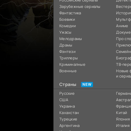
Российские сериалы
Детект
Зарубежные сериалы
Вестер
Фантастика
Истори
Боевики
Мультф
Комедии
Аниме
Ужасы
Докуме
Мелодрамы
Про сп
Драмы
Приклю
Фэнтези
Семей
Триллеры
Биогра
Криминалные
ТВ-пер
Военные
Новые 
и сериа
Страны
Русские
Герман
США
Австра
Украина
Франци
Кахахстан
Китай
Турецкие
Япония
Аргентина
Италия