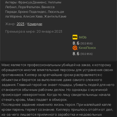
Актеры:
Франсуа Дамиенс, Уилльям
Лебхил, Лора Фельпен, Ванесса
Паради, Брюно Подалидес, Люсиль де
ла Морена, Алисия Хава, Жантиль Каме
Жанр:
2023
/
Комедии
Премьера в мире:
20 января 2023
8.6
(302 856)
8.6
(302 856)
Макс является профессиональным убийцей на заказ, к которому
обращаются многие влиятельные персоны для устранения своих
противников. Киллер за кратчайшие сроки расправляется с
объектом и берется за выполнение даже самого сложного
задания. Главный герой не знает пощады, убивать людей для него
становится обычным рабочим делом. Но однажды с мужчиной
происходит невероятное. Когда по лицу свидетельницы начала
стекать кровь, Макс падает в обморок.
Последнее задание изменило жизнь героя. При малейшей капле
крови парень теряет сознание. Киллеру пришлось отойти от дел,
из-за чего лишается приличного заработка и недовольных