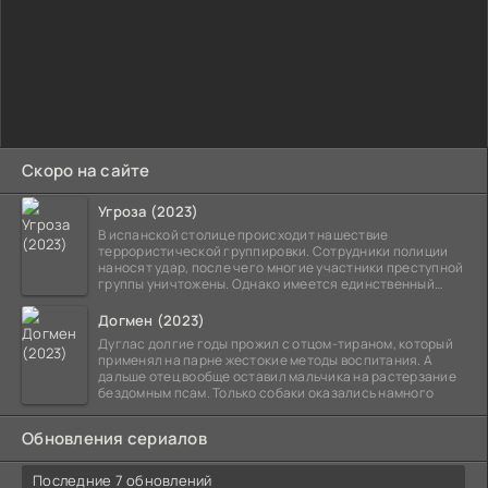
Скоро на сайте
Угроза (2023)
В испанской столице происходит нашествие
террористической группировки. Сотрудники полиции
наносят удар, после чего многие участники преступной
группы уничтожены. Однако имеется единственный
выживший,
Догмен (2023)
Дуглас долгие годы прожил с отцом-тираном, который
применял на парне жестокие методы воспитания. А
дальше отец вообще оставил мальчика на растерзание
бездомным псам. Только собаки оказались намного
Обновления сериалов
Последние 7 обновлений