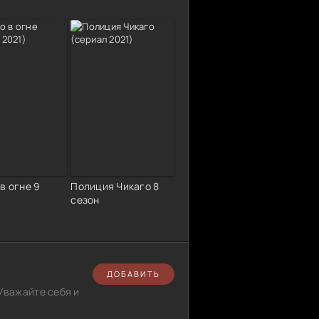
в огне 9
Полиция Чикаго 8
сезон
ДОБАВИТЬ
Уважайте себя и