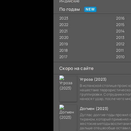
Индийские
По годам
2023
2016
2022
2015
2021
2014
2020
2013
2019
2012
2018
2011
2017
2010
Скоро на сайте
Угроза (2023)
В испанской столице происх
нашествие террористическо
группировки. Сотрудники по
наносят удар, после чего мн
участники преступной групп
уничтожены. Однако имеетс
Догмен (2023)
единственный выживший,
Дуглас долгие годы прожил с
тираном, который применял 
жестокие методы воспитания
дальше отец вообще оставил