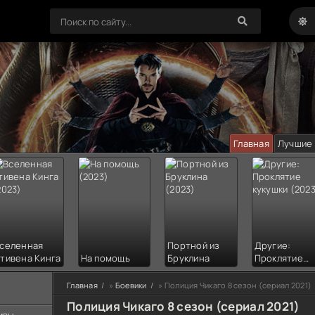
Главная
Лучшие
селенная
Портной из
Другие:
тивена Кинга
На помощь
Бруклина
Проклятие
кукушки
Главная
»
Боевики
» Полиция Чикаго 8 сезон (сериал 2021)
Полиция Чикаго 8 сезон (сериал 2021)