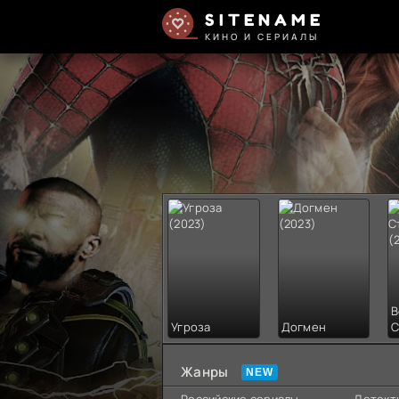
SITENAME
КИНО И СЕРИАЛЫ
В
Угроза
Догмен
С
Жанры