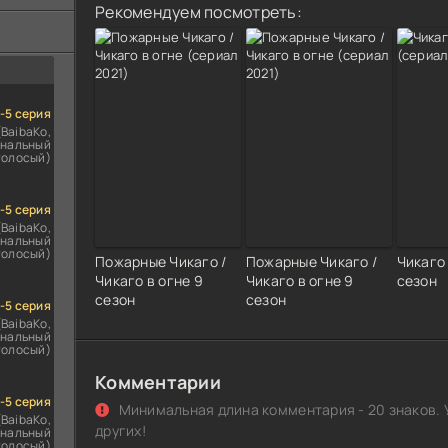
ездомным
Рекомендуем посмотреть:
сь
1-5 серия
(BaibaKo,
нальный
голосый)
1-5 серия
(BaibaKo,
нальный
голосый)
Пожарные Чикаго /
Пожарные Чикаго /
Чикаго 
Чикаго в огне 9
Чикаго в огне 9
сезон
сезон
сезон
1-5 серия
(BaibaKo,
нальный
голосый)
Комментарии
1-5 серия
Минимальная длина комментария - 20 знаков. 
(BaibaKo,
других!
нальный
голосый)