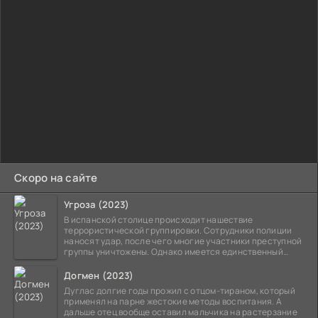
Скоро на сайте
Угроза (2023)
В испанской столице происходит нашествие
террористической группировки. Сотрудники полиции
наносят удар, после чего многие участники преступной
группы уничтожены. Однако имеется единственный
выживший,
Догмен (2023)
Дуглас долгие годы прожил с отцом-тираном, который
применял на парне жестокие методы воспитания. А
дальше отец вообще оставил мальчика на растерзание