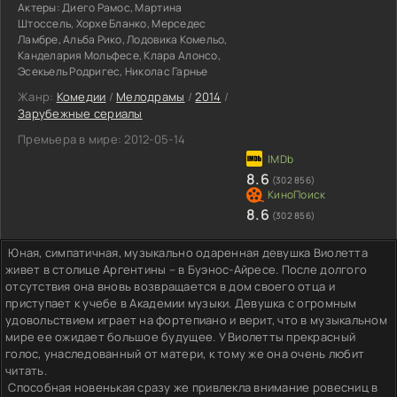
Актеры:
Диего Рамос, Мартина
Штоссель, Хорхе Бланко, Мерседес
Ламбре, Альба Рико, Лодовика Комельо,
Канделария Мольфесе, Клара Алонсо,
Эсекьель Родригес, Николас Гарнье
Жанр:
Комедии
/
Мелодрамы
/
2014
/
Зарубежные сериалы
Премьера в мире:
2012-05-14
8.6
(302 856)
8.6
(302 856)
Юная, симпатичная, музыкально одаренная девушка Виолетта
живет в столице Аргентины – в Буэнос-Айресе. После долгого
отсутствия она вновь возвращается в дом своего отца и
приступает к учебе в Академии музыки. Девушка с огромным
удовольствием играет на фортепиано и верит, что в музыкальном
мире ее ожидает большое будущее. У Виолетты прекрасный
голос, унаследованный от матери, к тому же она очень любит
читать.
Способная новенькая сразу же привлекла внимание ровесниц в