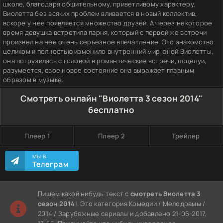
школе, благодаря общительному, приветливому характеру.
Виолетта без всяких проблем вливается в новый коллектив,
вскоре у нее появляется множество друзей. А через некоторое
время девушка встретила парня, который с первой же встречи
произвел на нее очень серьезное впечатление. Это знакомство
целиком и полностью изменило внутренний мир юной Виолетты,
она погрузилась с головой в романтические встречи, поцелуи,
разумеется, свое новое состояние она выражает главным
образом в музыке.
Смотреть онлайн "Виолетта 3 сезон 2014"
бесплатно
Плеер 1
Плеер 2
Трейлер
МЫ В
Телеграм
Пишем какой нибудь текст с
смотреть Виолетта 3
сезон 2014
!. Это категория Комедии / Мелодрамы /
2014 / Зарубежные сериалы и добавлено 21-06-2017,