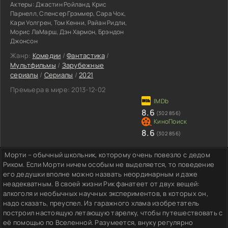
Актеры:
Джастин Ройланд, Крис
Парнелл, Спенсер Грэммер, Сара Чок,
Кари Уолгрен, Том Кенни, Райан Ридли,
Морис ЛаМарш, Дэн Хармон, Брэндон
Джонсон
Жанр:
Комедии
/
Фантастика
/
Мультфильмы
/
Зарубежные
сериалы
/
Сериалы
/
2021
Премьера в мире:
2013-12-02
8.6
(302 856)
8.6
(302 856)
Морти – обычный школьник, которому очень повезло с дедом
Риком. Если Морти ничем особым не выделяется, то поведение
его дедушки вполне можно назвать неординарным и даже
неадекватным. В своей жизни Рик фанатеет от двух вещей:
алкоголя и необычных научных экспериментов, в которых он,
надо сказать, преуспел. Из гаражного хлама изобретатель
построил настоящую летающую тарелку, чтобы путешествовать с
её помощью по Вселенной. Разумеется, внуку регулярно