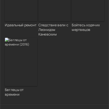
Идеальный ремонт
Следствие вели с
Бойтесь ходячих
Леонидом
мертвецов
Каневским
Беглецы от
времени