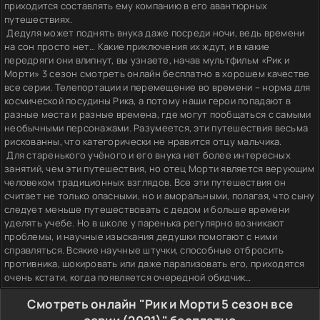
приходится составлять ему компанию в его авантюрных
путешествиях.
Дедуля может поднять внука даже посреди ночи, ведь времени
на сон просто нет… Какие приключения их ждут, и в какие
передряги они влипнут, вы узнаете, начав мультфильм «Рик и
Морти» 3 сезон смотреть онлайн бесплатно в хорошем качестве
все серии. Телепортации и перемещение во времени – норма для
космической посудины Рика, а потому наши герои попадают в
разные места и разные времена, где могут пообщаться с самыми
необычными персонажами. Разумеется, эти путешествия весьма
рискованны, что категорически не нравится отцу мальчика.
Для старенького учёного и его внука нет более интересных
занятий, чем эти путешествия, но отец Морти является верующим
человеком традиционных взглядов. Все эти путешествия он
считает не только опасными, но и аморальными, полагая, что сыну
следует меньше путешествовать с дедом и больше времени
уделять учебе. Но в школе у паренька регулярно возникают
проблемы, и научные изыскания дедушки помогают с ними
справляться. Всякие научные штучки, способные отбросить
противника, шокировать или даже парализовать его, приходятся
очень кстати, когда появляется очередной обидчик…
Смотреть онлайн "Рик и Морти 5 сезон все