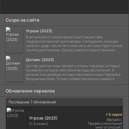
Скоро на сайте
Угроза (2023)
В испанской столице происходит нашествие
террористической группировки. Сотрудники полиции
наносят удар, после чего многие участники преступной
группы уничтожены. Однако имеется единственный
выживший,
Догмен (2023)
Дуглас долгие годы прожил с отцом-тираном, который
применял на парне жестокие методы воспитания. А
дальше отец вообще оставил мальчика на растерзание
бездомным псам. Только собаки оказались намного
Обновления сериалов
Последние 7 обновлений
1-5 серия
Угроза (2023)
(BaibaKo,
Профессиональный
(1-5 сезон)
многоголосый)