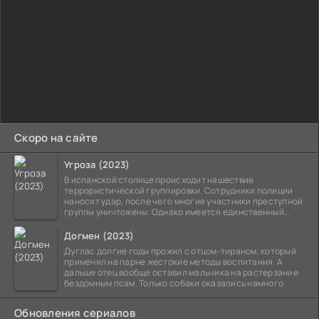
Скоро на сайте
Угроза (2023)
В испанской столице происходит нашествие
террористической группировки. Сотрудники полиции
наносят удар, после чего многие участники преступной
группы уничтожены. Однако имеется единственный
выживший,
Догмен (2023)
Дуглас долгие годы прожил с отцом-тираном, который
применял на парне жестокие методы воспитания. А
дальше отец вообще оставил мальчика на растерзание
бездомным псам. Только собаки оказались намного
Обновления сериалов