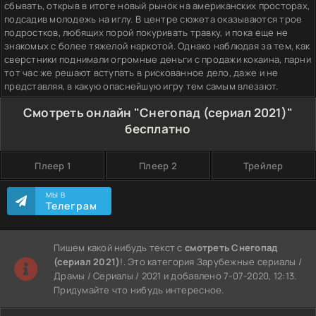
сбывать, открыв в итоге новый рынок на американских просторах,
подсадив молодежь на иглу. В центре сюжета оказываются трое
подростков, любящих порой покуривать травку, и пока еще не
знакомых с более тяжелой наркотой. Однако наблюдая за тем, как
сверстники поднимали огромные деньги с продажи кокаина, парни
тот час же решают вступать в рискованное дело, даже и не
представляя, в какую опаснейшую игру тем самым влезают.
Смотреть онлайн "Снегопад (сериал 2021)"
бесплатно
Плеер 1
Плеер 2
Трейлер
МЫ В
Телеграм
Пишем какой нибудь текст с
смотреть Снегопад
(сериал 2021)
!. Это категория Зарубежные сериалы /
Драмы / Сериалы / 2021 и добавлено 7-07-2020, 12:13.
Придумайте что нибудь интересное.