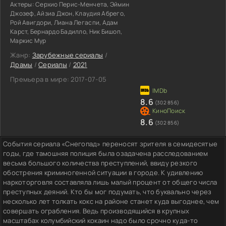
Актеры:
Серхио Перис-Менчета, Эймин
Джозеф, Айзиа Джон, Клаудия Абрего,
Рой Авигдори, Лиана Легаспи, Адам
Карст, Бернардо Бадилло, Ник Бишоп,
Маркис Мур
Жанр:
Зарубежные сериалы
/
Драмы
/
Сериалы
/
2021
Премьера в мире:
2017-07-05
8.6
(302 856)
8.6
(302 856)
События сериала «Снегопад» переносят зрителя в семидесятые
годы, где тамошняя полиция была озадачена расследованием
весьма большого количества преступлений, ввиду резкого
обострения криминогенной ситуации в городе. К удивлению
наркоторговля составляла лишь малый процент от общего числа
преступных деяний. Кто бы мог подумать, что буквально через
несколько лет толкать кокс на районе станет куда выгоднее, чем
совершать ограбления. Ведь производящийся в крупных
масштабах колумбийский кокаин надо было срочно куда-то