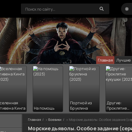
Главная
Лучшие
селенная
Портной из
Другие:
тивена Кинга
На помощь
Бруклина
Проклятие
кукушки
Главная
»
Боевики
» Морские дьяволы. Особое задание (се
Морские дьяволы. Особое задание (сер