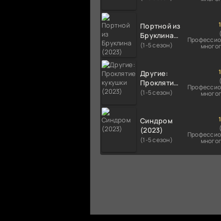
Портной из
Бруклина
Профессио
(2023)
(1-5 сезон)
много
Другие:
Проклятие
Профессио
кукушки
(1-5 сезон)
много
(2023)
Синдром
(2023)
Профессио
(1-5 сезон)
много