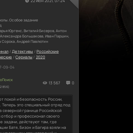
22 июн 2021, 07:24
волы. Особое задание
д
арья Юргенс, Виталий Бисеров, Антон
 Александра Большакова, Иван Паршин,
а Сорока, Андрей Павлютин
инал
/
Детективы
/
Российские
ческие
/
Сериалы
/
2020
7-09-04
13 567
0
2 856)
т покой и безопасность России,
 Теперь это специальный отряд под
а северной границе Российской
 отбор и профессионал своего
 задачи, действуют там, где
ии Батя, Бизон и Багира взяли на