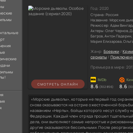
ивы
ны
Год:
2020
ческие
Страна:
Россия
ильмы
Название:
Морские дья
Режиссер:
Адам Вингар
Актеры:
Олег Чернов, Д
нтальные
Багров, Антон Падерин,
орт
Мария Елизарова, Ольг
чения
Жанр:
Боевики
/
Крим
ные
сериалы
/
Приключен
фические
едачи
Премьера в мире:
201
фильмы
лы!
СМОТРЕТЬ ОНЛАЙН
8.6
8.6
(302 856)
(30
ия
«Морские дьяволы», которые не первый год охраняю
лия
снова оказываются на острие ожесточенной борьбы.
я
названием «Нерпы», бойцы которого несут службу н
Федерации. Каждый член отряда прошел тщательный
дела, они выполняют самые непростые и рискованные
другие оказываются бессильными. После реорганизац