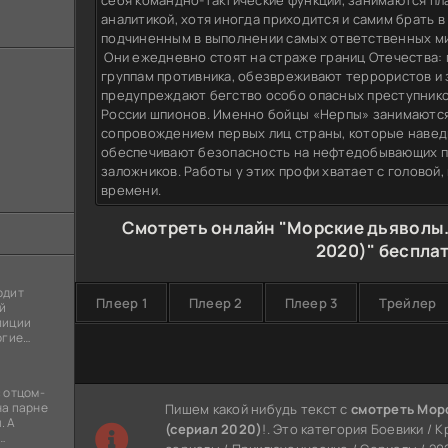
себя командно-тактические функции, занимаются п
аналитикой, хотя иногда приходится и самим брать в
подчиненным в выполнении самых ответственных м
Они ежедневно стоят на страже границ Отечества:
группам противника, обезвреживают террористов и
предупреждают бегство особо опасных преступнико
России шпионов. Именно бойцы «Нерпы» занимаются
сопровождением первых лиц страны, которые навед
обеспечивают безопасность на нефтедобывающих 
заложников. Работы у этих профи хватает с головой,
времени.
Смотреть онлайн "Морские дьяволы.
2020)" беспла
одит
Плеер 1
Плеер 2
Плеер 3
Трейлер
й
лиции
огие
ы
я
 отцом-
на парне
Пишем какой нибудь текст с
смотреть Мор
. А
(сериал 2020)
!. Это категория Боевики / 