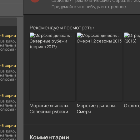
сериалы / Приключенческие / Сериалы / 202
ездомным
сь
Придумайте что нибудь интересное.
Рекомендуем посмотреть:
1-5 серия
(BaibaKo,
нальный
голосый)
1-5 серия
(BaibaKo,
нальный
голосый)
1-5 серия
(BaibaKo,
нальный
Морские дьяволы.
Морские дьяволы.
Отряд 
голосый)
Северные рубежи
Смерч
1-5 серия
(BaibaKo,
нальный
Комментарии
голосый)