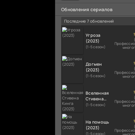
мальчика на растерзание б
псам. Только собаки оказали
Обновления сериалов
намного
Последние 7 обновлений
Угроза
(2023)
Профессио
(1-5 сезон)
много
Догмен
(2023)
Профессио
(1-5 сезон)
много
Вселенная
Стивена
Профессио
Кинга
(1-5 сезон)
много
(2023)
На помощь
(2023)
Профессио
(1-5 сезон)
много