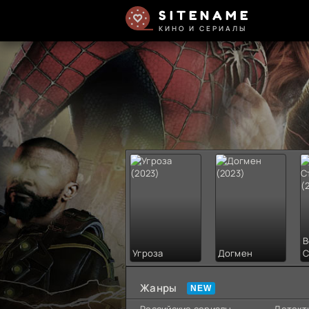
SITENAME
КИНО И СЕРИАЛЫ
В
Угроза
Догмен
С
Жанры