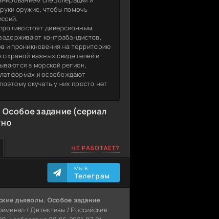
ланированием спецопераций и
 руки оружие, чтобы помочь
иссий.
 противостоят диверсионным
 задерживают контрабандистов,
в и проникновения на территорию
 охраной важных свидетелей и
ываются в морской регион,
платформах и освобождают
 поэтому скучать у них просто нет
 Особое задание (сериал
тно
НЕ РАБОТАЕТ?
МЫ В
Телеграм
ские дьяволы. Особое задание
Криминал / Детективы / Российские