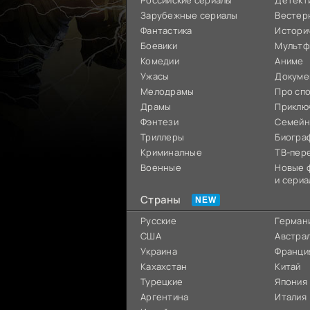
Российские сериалы
Детект
Зарубежные сериалы
Вестер
Фантастика
Истори
Боевики
Мультф
Комедии
Аниме
Ужасы
Докуме
Мелодрамы
Про сп
Драмы
Приклю
Фэнтези
Семей
Триллеры
Биогра
Криминалные
ТВ-пер
Военные
Новые 
и сериа
Страны
Русские
Герман
США
Австра
Украина
Франци
Кахахстан
Китай
Турецкие
Япония
Аргентина
Италия