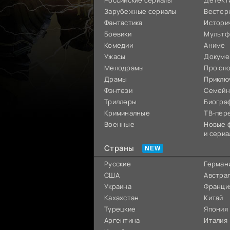
Российские сериалы
Детект
Зарубежные сериалы
Вестер
Фантастика
Истори
Боевики
Мультф
Комедии
Аниме
Ужасы
Докуме
Мелодрамы
Про сп
Драмы
Приклю
Фэнтези
Семей
Триллеры
Биогра
Криминалные
ТВ-пер
Военные
Новые 
и сериа
Страны
Русские
Герман
США
Австра
Украина
Франци
Кахахстан
Китай
Турецкие
Япония
Аргентина
Италия