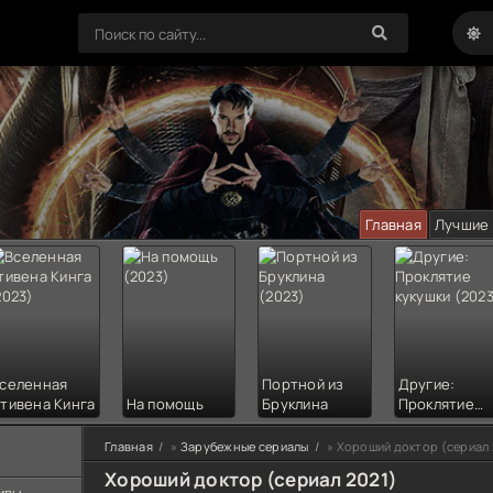
Главная
Лучшие
селенная
Портной из
Другие:
тивена Кинга
На помощь
Бруклина
Проклятие
кукушки
Главная
»
Зарубежные сериалы
» Хороший доктор (сериал 
Хороший доктор (сериал 2021)