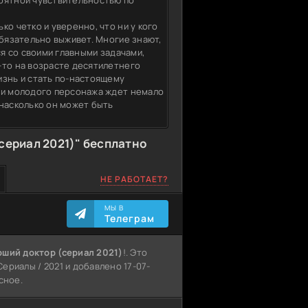
роятной чувствительностью по
о четко и уверенно, что ни у кого
обязательно выживет. Многие знают,
ся со своими главными задачами,
-то на возрасте десятилетнего
изнь и стать по-настоящему
ди молодого персонажа ждет немало
 насколько он может быть
сериал 2021)" бесплатно
НЕ РАБОТАЕТ?
МЫ В
Телеграм
ший доктор (сериал 2021)
!. Это
ериалы / 2021 и добавлено 17-07-
сное.