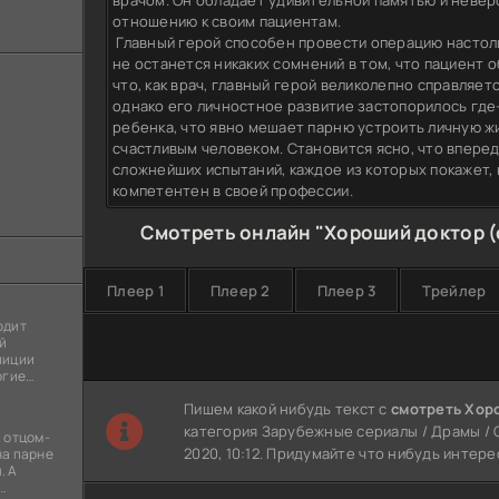
врачом. Он обладает удивительной памятью и неве
отношению к своим пациентам.
Главный герой способен провести операцию настольк
не останется никаких сомнений в том, что пациент 
что, как врач, главный герой великолепно справляет
однако его личностное развитие застопорилось где
ребенка, что явно мешает парню устроить личную ж
счастливым человеком. Становится ясно, что впере
сложнейших испытаний, каждое из которых покажет,
компетентен в своей профессии.
Смотреть онлайн "Хороший доктор (
Плеер 1
Плеер 2
Плеер 3
Трейлер
одит
й
лиции
огие
ы
Пишем какой нибудь текст с
смотреть Хоро
я
категория Зарубежные сериалы / Драмы / С
 отцом-
2020, 10:12. Придумайте что нибудь интере
на парне
. А