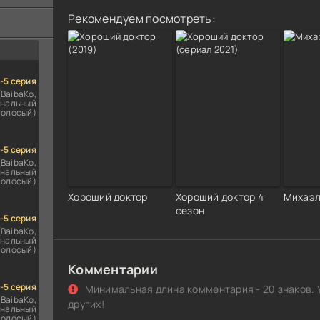
ездомным
сь
Рекомендуем посмотреть:
1-5 серия
(BaibaKo,
нальный
голосый)
1-5 серия
(BaibaKo,
нальный
голосый)
Хороший доктор
Хороший доктор 4
Михаэл
сезон
1-5 серия
(BaibaKo,
нальный
голосый)
Комментарии
1-5 серия
Минимальная длина комментария - 20 знаков. 
(BaibaKo,
других!
нальный
голосый)