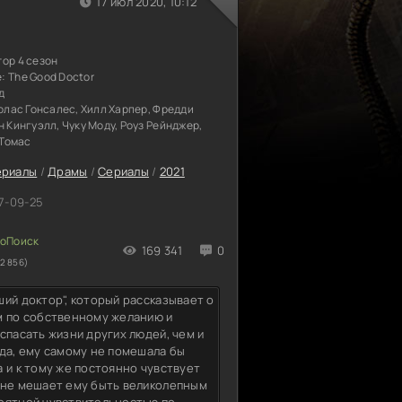
17 июл 2020, 10:12
ор 4 сезон
е:
The Good Doctor
д
колас Гонсалес, Хилл Харпер, Фредди
н Кингуэлл, Чуку Моду, Роуз Рейнджер,
 Томас
ериалы
/
Драмы
/
Сериалы
/
2021
7-09-25
169 341
0
2 856)
ий доктор", который рассказывает о
м по собственному желанию и
спасать жизни других людей, чем и
вда, ему самому не помешала бы
 и к тому же постоянно чувствует
 не мешает ему быть великолепным