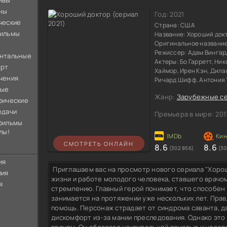
ивы
ны
Год:
2021
ческие
Страна:
США
ильмы
Название:
Хороший докт
Оригинальное названи
Режиссер:
Адам Вингар
нтальные
Актеры:
Бо Гарретт, Ни
орт
Хаймор, Ирен Кэн, Дила
чения
Ричард Шифф, Антония
ные
Жанр:
Зарубежные с
фические
едачи
Премьера в мире:
201
фильмы
лы!
СМОТРЕТЬ ОНЛАЙН
8.6
8.6
(302 856)
(30
ия
Приглашаем вас на просмотр нового сериала "Хорош
лия
жизни и работе молодого человека, ставшего врачо
я
стремлению. Главный герой понимает, что способен 
занимается на протяжении уже нескольких лет. Пра
помощь. Персонаж страдает от синдрома саванта, да
дискомфорт из-за мании преследования. Однако это