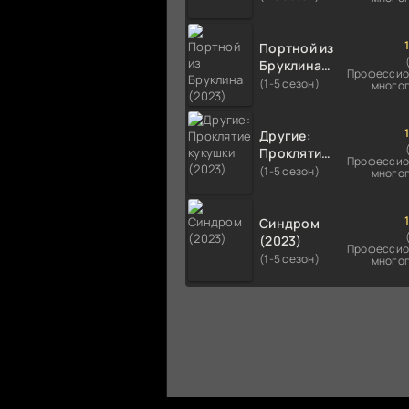
Портной из
Бруклина
Профессио
(2023)
(1-5 сезон)
много
Другие:
Проклятие
Профессио
кукушки
(1-5 сезон)
много
(2023)
Синдром
(2023)
Профессио
(1-5 сезон)
много