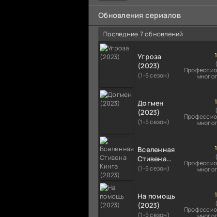
мальчика на растерзание б
псам. Только собаки оказали
Обновления сериалов
намного
Последние 7 обновлений
Угроза
(2023)
Профессио
(1-5 сезон)
много
Догмен
(2023)
Профессио
(1-5 сезон)
много
Вселенная
Стивена
Профессио
Кинга
(1-5 сезон)
много
(2023)
На помощь
(2023)
Профессио
(1-5 сезон)
много