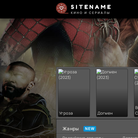
SITENAME
КИНО И СЕРИАЛЫ
В
Угроза
Догмен
С
Жанры