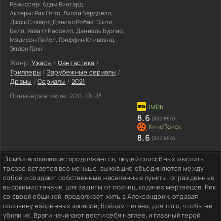
Режиссер:
Адам Вингард
Актеры:
Рик Отто, Лилли Бёрдселл,
Джош Стюарт, Дэниэл Робак, Эшли
Белл, Уайатт Расселл, Даниэль Бургио,
Мэдисон Лейсл, Гриффин Кливлэнд,
Эллен Грин
Жанр:
Ужасы
/
Фантастика
/
Триллеры
/
Зарубежные сериалы
/
Драмы
/
Сериалы
/
2021
Премьера в мире:
2011-10-03
8.6
(302 856)
8.6
(302 856)
Зомби-апокалипсис продолжается, людей способных мыслить
трезво остается все меньше, выжившие объединяются между
собой и создают собственные населенные пункты, огражденные
высокими стенами, для защиты от полчищ ходячих мертвецов. Рик
со своей общиной, продолжает жить в Александрии, отдавая
половину найденных запасов, бойцам Нигана, для того, чтобы не
убили их. Враги начинают вести себя наглее, и главный герой