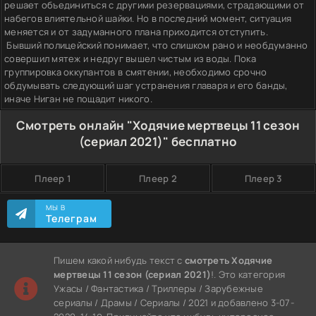
решает объединиться с другими резервациями, страдающими от
набегов влиятельной шайки. Но в последний момент, ситуация
меняется и от задуманного плана приходится отступить.
Бывший полицейский понимает, что слишком рано и необдуманно
совершил мятеж и недруг вышел чистым из воды. Пока
группировка оккупантов в смятении, необходимо срочно
обдумывать следующий шаг устранения главаря и его банды,
иначе Ниган не пощадит никого.
Смотреть онлайн "Ходячие мертвецы 11 сезон
(сериал 2021)" бесплатно
Плеер 1
Плеер 2
Плеер 3
МЫ В
Телеграм
Пишем какой нибудь текст с
смотреть Ходячие
мертвецы 11 сезон (сериал 2021)
!. Это категория
Ужасы / Фантастика / Триллеры / Зарубежные
сериалы / Драмы / Сериалы / 2021 и добавлено 3-07-