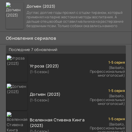
выживший,
Догмен (2023)
Дуглас долгие годы прожил с отцом-тираном, который
применял на парне жестокие методы воспитания. А
дальше отец вообще оставил мальчика на растерзание
бездомным псам. Только собаки оказались намного
Обновления сериалов
Последние 7 обновлений
1-5 серия
Угроза (2023)
(BaibaKo,
Профессиональный
(1-5 сезон)
многоголосый)
1-5 серия
Догмен (2023)
(BaibaKo,
Профессиональный
(1-5 сезон)
многоголосый)
1-5 серия
Вселенная Стивена Кинга
(BaibaKo,
(2023)
Профессиональный
(1-5 сезон)
многоголосый)