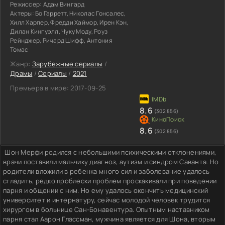
Режиссер:
Адам Вингард
Актеры:
Бо Гарретт, Николас Гонсалес,
Хилл Харпер, Фредди Хаймор, Ирен Кэн,
Дилан Кингуэлл, Чуку Моду, Роуз
Рейнджер, Ричард Шифф, Антония
Томас
Жанр:
Зарубежные сериалы
/
Драмы
/
Сериалы
/
2021
Премьера в мире:
2017-09-25
8.6
(302 856)
8.6
(302 856)
Шон Мерфи родился с небольшими психическими отклонениями,
врачи поставили мальчику диагноз, аутизм и синдром Саванта. Но
родители вложили в ребенка много сил и заболевание удалось
сгладить, редко проблески проблем проскакивали при поведении
парня и общении с ним. Но ему удалось окончить медицинский
университет и интернатуру, сейчас молодой человек трудится
хирургом в больнице Сан-Бонавентура. Опытным наставником
парня стал Аарон Глассман, мужчина является для Шона, вторым