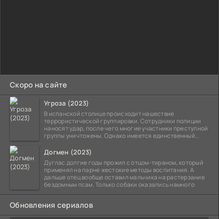
Скоро на сайте
Угроза (2023)
В испанской столице происходит нашествие
террористической группировки. Сотрудники полиции
наносят удар, после чего многие участники преступной
группы уничтожены. Однако имеется единственный
выживший,
Догмен (2023)
Дуглас долгие годы прожил с отцом-тираном, который
применял на парне жестокие методы воспитания. А
дальше отец вообще оставил мальчика на растерзание
бездомным псам. Только собаки оказались намного
Обновления сериалов