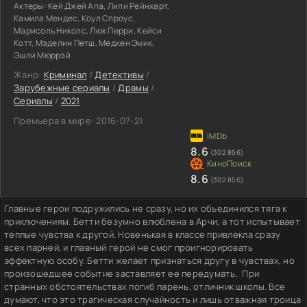
Актеры:
Кей Джей Апа, Лили Рейнхарт,
Камила Мендес, Коул Спроус,
Марисоль Николс, Люк Перри, Кейси
Котт, Мэделин Петш, Медкен Эмик,
Эшли Мюррэй
Жанр:
Криминал
/
Детективы
/
Зарубежные сериалы
/
Драмы
/
Сериалы
/
2021
Премьера в мире:
2016-07-21
8.6
(302 856)
8.6
(302 856)
Главные герои подружились не сразу, но их объединился тяга к
приключениям. Бетти безумно влюблена в Арчи, а тот испытывает
теплые чувства к другой. Новенькая в классе привлекла сразу
всех парней, и главный герой не смог проигнорировать
эффектную особу. Бетти желает признаться другу в чувствах, но
произошедшее событие заставляет ее передумать. При
странных обстоятельствах погиб парень, отличник школы. Все
думают, что это трагическая случайность и лишь отважная троица