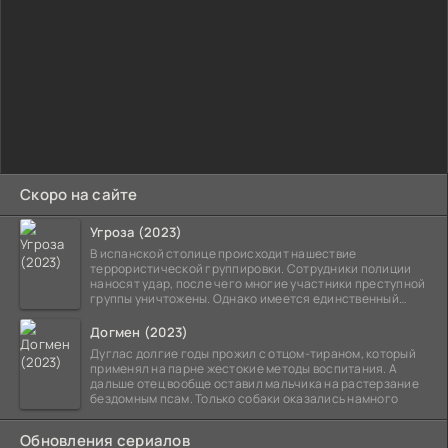
Скоро на сайте
Угроза (2023)
В испанской столице происходит нашествие
террористической группировки. Сотрудники полиции
наносят удар, после чего многие участники преступной
группы уничтожены. Однако имеется единственный
выживший,
Догмен (2023)
Дуглас долгие годы прожил с отцом-тираном, который
применял на парне жестокие методы воспитания. А
дальше отец вообще оставил мальчика на растерзание
бездомным псам. Только собаки оказались намного
Обновления сериалов