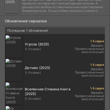
применял на парне жестокие методы воспитания. А
дальше отец вообще оставил мальчика на растерзание
бездомным псам. Только собаки оказались намного
Обновления сериалов
Последние 7 обновлений
1-5 серия
Угроза (2023)
(BaibaKo,
Профессиональный
(1-5 сезон)
многоголосый)
1-5 серия
Догмен (2023)
(BaibaKo,
Профессиональный
(1-5 сезон)
многоголосый)
1-5 серия
Вселенная Стивена Кинга
(BaibaKo,
(2023)
Профессиональный
(1-5 сезон)
многоголосый)