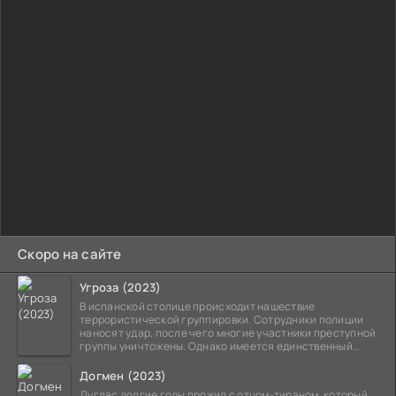
Скоро на сайте
Угроза (2023)
В испанской столице происходит нашествие
террористической группировки. Сотрудники полиции
наносят удар, после чего многие участники преступной
группы уничтожены. Однако имеется единственный
выживший,
Догмен (2023)
Дуглас долгие годы прожил с отцом-тираном, который