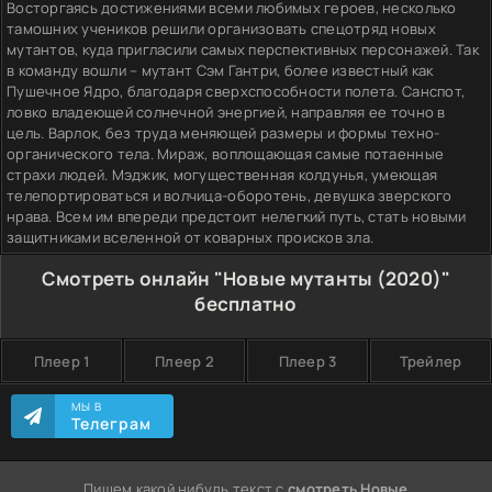
Восторгаясь достижениями всеми любимых героев, несколько
тамошних учеников решили организовать спецотряд новых
мутантов, куда пригласили самых перспективных персонажей. Так
в команду вошли – мутант Сэм Гантри, более известный как
Пушечное Ядро, благодаря сверхспособности полета. Санспот,
ловко владеющей солнечной энергией, направляя ее точно в
цель. Варлок, без труда меняющей размеры и формы техно-
органического тела. Мираж, воплощающая самые потаенные
страхи людей. Мэджик, могущественная колдунья, умеющая
телепортироваться и волчица-оборотень, девушка зверского
нрава. Всем им впереди предстоит нелегкий путь, стать новыми
защитниками вселенной от коварных происков зла.
Смотреть онлайн "Новые мутанты (2020)"
бесплатно
Плеер 1
Плеер 2
Плеер 3
Трейлер
МЫ В
Телеграм
Пишем какой нибудь текст с
смотреть Новые