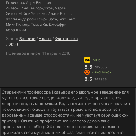
Режиссер:
Адам Вингард
Актеры:
Аня Тейлор-Джой, Чарли
Хитон, Мэйси Уильямс, Алиси Брага,
Хэппи Андерсон, Генри Зага, Блю Хант,
Мики Гилмор, Томас Ки, Джеффри
Кораццини
Жанр:
Боевики
/
Ужасы
/
Фантастика
/
2020
Премьера в мире:
11 апреля 2018
8.6
(302 856)
8.6
(302 856)
Стараниями профессора Ксавьера его школьное заведение для
мутантов все также продолжало каждый год открывать свои
двери очередным новичкам. Ведь только там они могли получить
необходимую помощь и научиться правильно пользоваться
дарованными свыше способностями, не чувствуя себя ошибкой
природы. Опытные профессионалы своего дела в лице
прославленных «Людей Х» наглядно показывали, как важно
принимать свой мутационный образ, слившись с ним воедино.