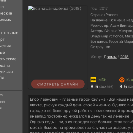
ивы
ны
Год:
2017
ческие
Страна:
Россия
ильмы
Название:
Вся наша на
Режиссер:
Адам Вингар
Актеры:
Ульяна Жмурко,
нтальные
Владимир Устюгов, Мих
орт
Богданов, Георгий Мар
чения
Остроушко
ные
Жанр:
Драмы
/
2018
фические
едачи
фильмы
лы!
СМОТРЕТЬ ОНЛАЙН
8.6
8.6
(302 856)
(30
ия
Егор Иванович – главный герой фильма «Вся наша на
лия
шахте, рискуя каждый день своей жизнью. Однако в
я
городке не было другой работы, позволявшей прокор
инвалид постоянно нуждался в деньгах на лечение.
Однако годы шли, а их городок все больше стал заги
места. Вскоре на производстве случается авария, у