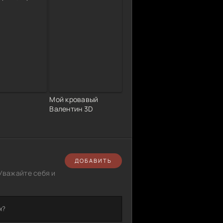
Мой кровавый
Валентин 3D
ДОБАВИТЬ
Уважайте себя и
м?