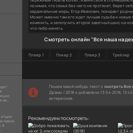
переживая гибель коллег, и виня себя в случившемся,
понимая, что семья без него не протянет, берет себ
кардинальные меры, Егор Иванович, покидает родные
Может именно там его ждет лучшая судьба и новые п
изменить, и заполучить второй заветный шанс на н
что-либо менять.
Смотреть онлайн "Вся наша надеж
Плеер 1
Плеер 2
Плеер 3
Трейлер
Пишем какой нибудь текст с
смотреть Вся 
одит
й
Драмы / 2018 и добавлено 13-04-2018, 13:4
лиции
интересное.
огие
ы
я
 отцом-
Рекомендуем посмотреть:
на парне
. А