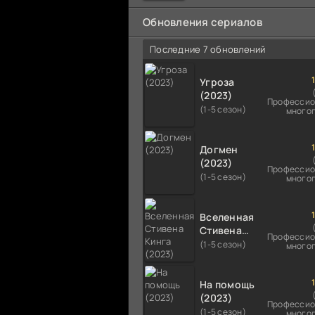
мальчика на растерзание б
псам. Только собаки оказали
Обновления сериалов
намного
Последние 7 обновлений
Угроза
(2023)
Профессио
(1-5 сезон)
много
Догмен
(2023)
Профессио
(1-5 сезон)
много
Вселенная
Стивена
Профессио
Кинга
(1-5 сезон)
много
(2023)
На помощь
(2023)
Профессио
(1-5 сезон)
много