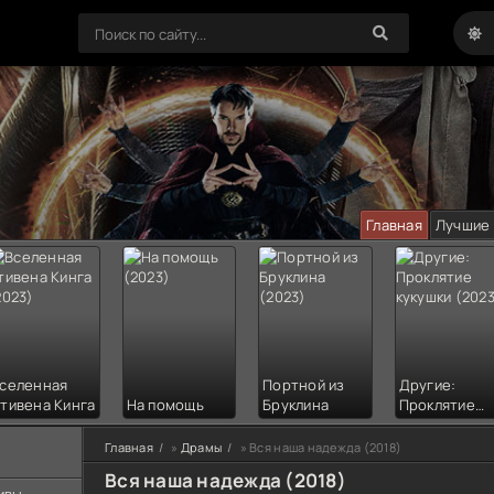
Главная
Лучшие
селенная
Портной из
Другие:
тивена Кинга
На помощь
Бруклина
Проклятие
кукушки
Главная
»
Драмы
» Вся наша надежда (2018)
Вся наша надежда (2018)