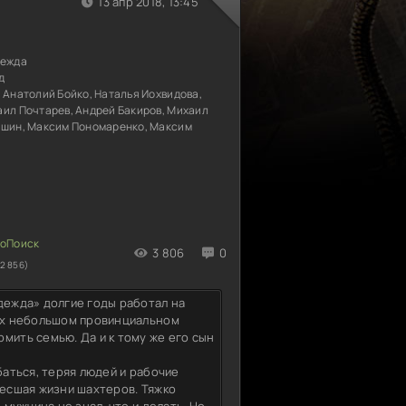
13 апр 2018, 13:45
дежда
д
 Анатолий Бойко, Наталья Иохвидова,
аил Почтарев, Андрей Бакиров, Михаил
ишин, Максим Пономаренко, Максим
3 806
0
2 856)
дежда» долгие годы работал на
 их небольшом провинциальном
мить семью. Да и к тому же его сын
баться, теряя людей и рабочие
несшая жизни шахтеров. Тяжко