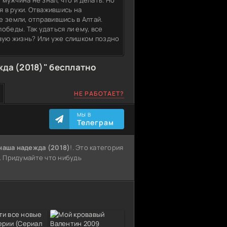
 мужчина не знал, что и делать. Но
я в руки. Отважившись на
 земли, отправившись в Алтай.
обеды. Так удаться ли ему, все
овую жизнь? Или уже слишком поздно
да (2018)" бесплатно
НЕ РАБОТАЕТ?
МЫ В
Телеграм
наша надежда (2018)
!. Это категория
5. Придумайте что нибудь