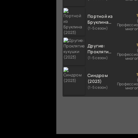
Портной из
Бруклина
Профессио
(2023)
(1-5 сезон)
много
Другие:
Проклятие
Профессио
кукушки
(1-5 сезон)
много
(2023)
Синдром
(2023)
Профессио
(1-5 сезон)
много