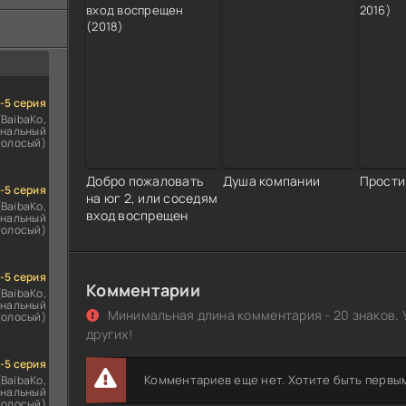
ездомным
сь
1-5 серия
(BaibaKo,
нальный
голосый)
Добро пожаловать
Душа компании
Прости
1-5 серия
на юг 2, или соседям
(BaibaKo,
вход воспрещен
нальный
голосый)
1-5 серия
Комментарии
(BaibaKo,
нальный
Минимальная длина комментария - 20 знаков. 
голосый)
других!
1-5 серия
Комментариев еще нет. Хотите быть первы
(BaibaKo,
нальный
голосый)