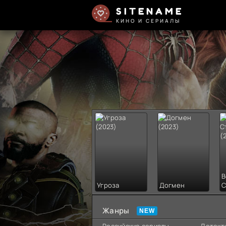
SITENAME
КИНО И СЕРИАЛЫ
В
Угроза
Догмен
С
Жанры