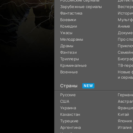
Российские сериалы
Детект
Зарубежные сериалы
Вестер
Фантастика
Истори
Боевики
Мультф
Комедии
Аниме
Ужасы
Докуме
Мелодрамы
Про сп
Драмы
Приклю
Фэнтези
Семей
Триллеры
Биогра
Криминалные
ТВ-пер
Военные
Новые 
и сериа
Страны
Русские
Герман
США
Австра
Украина
Франци
Кахахстан
Китай
Турецкие
Япония
Аргентина
Италия