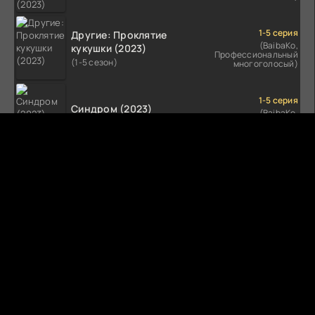
1-5 серия
Другие: Проклятие
(BaibaKo,
кукушки (2023)
Профессиональный
(1-5 сезон)
многоголосый)
1-5 серия
Синдром (2023)
(BaibaKo,
Профессиональный
(1-5 сезон)
многоголосый)