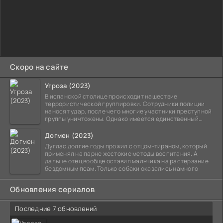
Скоро на сайте
Угроза (2023)
В испанской столице происходит нашествие
террористической группировки. Сотрудники полиции
наносят удар, после чего многие участники преступной
группы уничтожены. Однако имеется единственный
выживший,
Догмен (2023)
Дуглас долгие годы прожил с отцом-тираном, который
применял на парне жестокие методы воспитания. А
дальше отец вообще оставил мальчика на растерзание
бездомным псам. Только собаки оказались намного
Обновления сериалов
Последние 7 обновлений