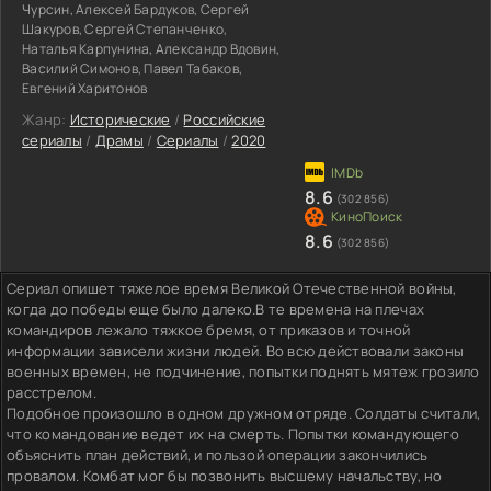
Чурсин, Алексей Бардуков, Сергей
Шакуров, Сергей Степанченко,
Наталья Карпунина, Александр Вдовин,
Василий Симонов, Павел Табаков,
Евгений Харитонов
Жанр:
Исторические
/
Российские
сериалы
/
Драмы
/
Сериалы
/
2020
8.6
(302 856)
8.6
(302 856)
Сериал опишет тяжелое время Великой Отечественной войны,
когда до победы еще было далеко.В те времена на плечах
командиров лежало тяжкое бремя, от приказов и точной
информации зависели жизни людей. Во всю действовали законы
военных времен, не подчинение, попытки поднять мятеж грозило
расстрелом.
Подобное произошло в одном дружном отряде. Солдаты считали,
что командование ведет их на смерть. Попытки командующего
объяснить план действий, и пользой операции закончились
провалом. Комбат мог бы позвонить высшему начальству, но