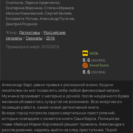
Снаткина, Лариса Удовиченко,
Екатерина Воронина, Степан Абрамов,
Максим Ковалевский, Сергей Беляев,
Елизавета Лотова, Александр Пугачев,
Дмитрий Родонов
Жанр:
Детективы
/
Российские
сериалы
/
Сериалы
/
2019
Премьера в мире:
02.122019
8.6
(302 856)
8.6
(302 856)
Александр Барс давно привык к роскошной жизни, будучи
писателем он мог позволить себе любой финансовый каприз.
Мужчина проживает с матерью и дочкой, после неудачного брака
желания обзавестись супругой не возникало. Всю энергию он
посвящал работе, своей новой детективной книге.
Вскоре город потрясла серии смертельных преступлений,
которые совпадали с сюжетом книги Саши Барса. Полиция во
главе Майора Марии Королевой решает привлечь Александра к
расследованию, надеясь выйти на след преступника. Герой