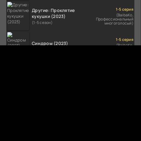
1-5 серия
Другие: Проклятие
(BaibaKo,
кукушки (2023)
Профессиональный
(1-5 сезон)
многоголосый)
1-5 серия
Синдром (2023)
(BaibaKo,
Профессиональный
(1-5 сезон)
многоголосый)