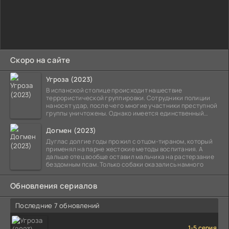
Скоро на сайте
Угроза (2023)
В испанской столице происходит нашествие
террористической группировки. Сотрудники полиции
наносят удар, после чего многие участники преступной
группы уничтожены. Однако имеется единственный
выживший,
Догмен (2023)
Дуглас долгие годы прожил с отцом-тираном, который
применял на парне жестокие методы воспитания. А
дальше отец вообще оставил мальчика на растерзание
бездомным псам. Только собаки оказались намного
Обновления сериалов
Последние 7 обновлений
1-5 серия