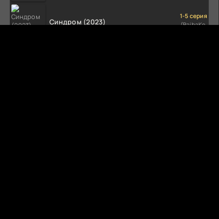
1-5 серия
Синдром (2023)
(BaibaKo,
Профессиональный
(1-5 сезон)
многоголосый)