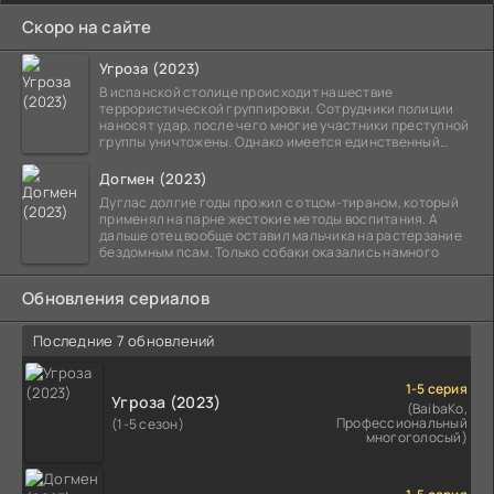
Скоро на сайте
Угроза (2023)
В испанской столице происходит нашествие
террористической группировки. Сотрудники полиции
наносят удар, после чего многие участники преступной
группы уничтожены. Однако имеется единственный
выживший,
Догмен (2023)
Дуглас долгие годы прожил с отцом-тираном, который
применял на парне жестокие методы воспитания. А
дальше отец вообще оставил мальчика на растерзание
бездомным псам. Только собаки оказались намного
Обновления сериалов
Последние 7 обновлений
1-5 серия
Угроза (2023)
(BaibaKo,
Профессиональный
(1-5 сезон)
многоголосый)