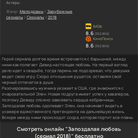
Актеры:
Жанр:
Мелодрамы
/
Зарубежные
сериалы
/
Сериалы
/
2018
8.6
(302 856)
8.6
(302 856)
Герой сериала долгое время встречается с барышней, между
ними как полагает Девид настоящая любовь. На первый взгляд
дело идет к свадьбе, тогда парень не подозревал, что девушка
ведет свою игру. Скоро отношения рушатся, оставляя свой
черный отпечаток в душе.
Разочаровавшись мужчина уезжает в США, где знакомится с
очаровательной Элен. Новая подруга имеет успех у кавалеров,
поэтому Девиду сложно завоевать сердце избранницы.
Запоздалая любовь одолевает Элен, она начинает видеть в
ухажере единственного претендента на дальнейшую жизнь.
Вскоре между ними происходит ссора, которая портит все планы.
Смотреть онлайн "Запоздалая любовь
(сериал 2018)" бесплатно