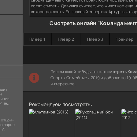
сводит Дымава с Катей, которая любит лошадей. Ее 
хотят списать. Девушка считает, что животное еще 
вскоре доказать. Ее главный соперник Артур, в кот
Смотреть онлайн "Команда мечт
Плеер 1
Плеер 2
Плеер 3
Трейлер
Пишем какой нибудь текст с
смотреть Кома
Спорт / Семейные / 2019 и добавлено 19-06
интересное.
одит
й
лиции
огие
Рекомендуем посмотреть:
ы
я
 отцом-
на парне
. А