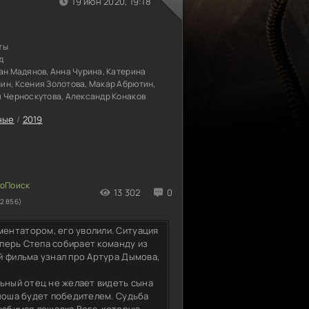
19 июн 2020, 19:18
ты
д
ан Мадянов, Анна Чурина, Катерина
ин, Ксения Золотова, Макар Абрютин,
я Черноскутова, Александр Конаков
ные
/
2019
13 302
0
2 856)
ентатором, его уволили. Ситуация
еперь Степа собирает команду из
й фильма узнал про Артура Дымова,
льный отец не желает видеть сына
юноша будет победителем. Судьба