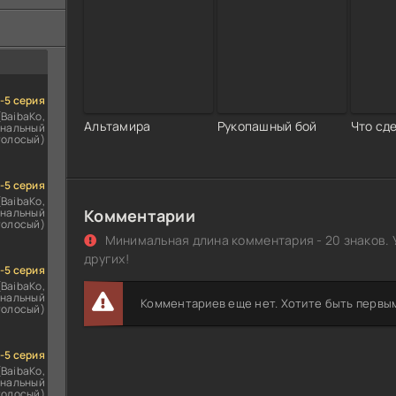
ездомным
сь
1-5 серия
(BaibaKo,
Альтамира
Рукопашный бой
Что сд
нальный
голосый)
1-5 серия
(BaibaKo,
нальный
Комментарии
голосый)
Минимальная длина комментария - 20 знаков. 
других!
1-5 серия
(BaibaKo,
нальный
Комментариев еще нет. Хотите быть первы
голосый)
1-5 серия
(BaibaKo,
нальный
голосый)