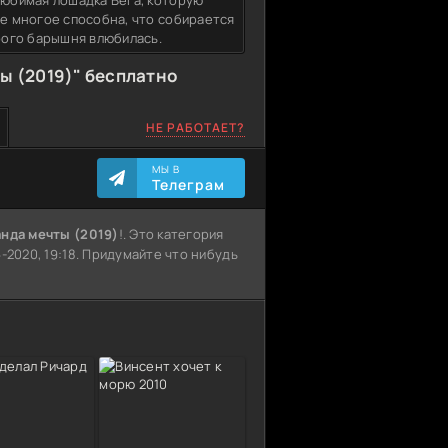
любимая лошадка Вега, которую
не многое способна, что собирается
орого барышня влюбилась.
ы (2019)" бесплатно
НЕ РАБОТАЕТ?
МЫ В
Телеграм
нда мечты (2019)
!. Это категория
-2020, 19:18. Придумайте что нибудь