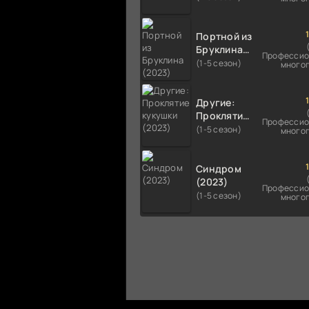
Портной из
Бруклина
Профессио
(2023)
(1-5 сезон)
много
Другие:
Проклятие
Профессио
кукушки
(1-5 сезон)
много
(2023)
Синдром
(2023)
Профессио
(1-5 сезон)
много