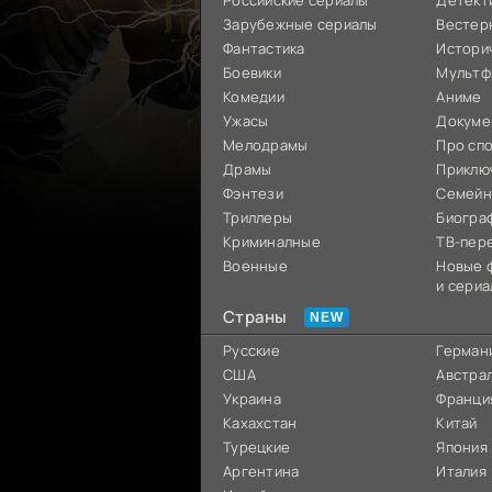
Российские сериалы
Детект
Зарубежные сериалы
Вестер
Фантастика
Истори
Боевики
Мультф
Комедии
Аниме
Ужасы
Докуме
Мелодрамы
Про сп
Драмы
Приклю
Фэнтези
Семей
Триллеры
Биогра
Криминалные
ТВ-пер
Военные
Новые 
и сериа
Страны
Русские
Герман
США
Австра
Украина
Франци
Кахахстан
Китай
Турецкие
Япония
Аргентина
Италия