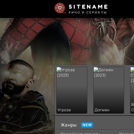
SITENAME
КИНО И СЕРИАЛЫ
В
Угроза
Догмен
С
Жанры