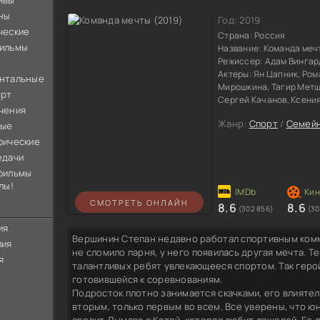
ивы
ны
Год:
2019
ческие
Страна:
Россия
ильмы
Название:
Команда меч
Режиссер:
Адам Вингар
Актеры:
Ян Цапник, Ром
нтальные
Мирошкина, Тагир Метш
орт
Сергей Качанов, Ксени
чения
Жанр:
Спорт
/
Семей
ные
фические
едачи
фильмы
лы!
СМОТРЕТЬ ОНЛАЙН
8.6
8.6
(302 856)
(30
ия
Вершинин Степан недавно работал спортивным комм
лия
не сломило парня, у него появилась другая мечта. Т
я
талантливых ребят увлекающееся спортом. Так геро
готовившейся к соревнованиям.
Подросток плотно занимается скачками, его влияте
вторым, только первым во всем. Все уверены, что 