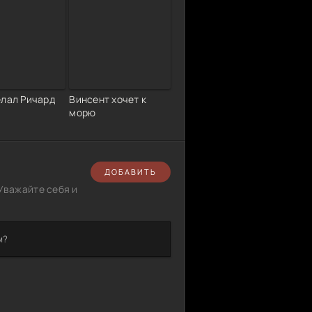
елал Ричард
Винсент хочет к
морю
ДОБАВИТЬ
Уважайте себя и
м?