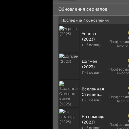
мальчика на растерзание б
псам. Только собаки оказали
Обновления сериалов
намного
Последние 7 обновлений
Угроза
(2023)
Профессио
(1-5 сезон)
много
Догмен
(2023)
Профессио
(1-5 сезон)
много
Вселенная
Стивена
Профессио
Кинга
(1-5 сезон)
много
(2023)
На помощь
(2023)
Профессио
(1-5 сезон)
много