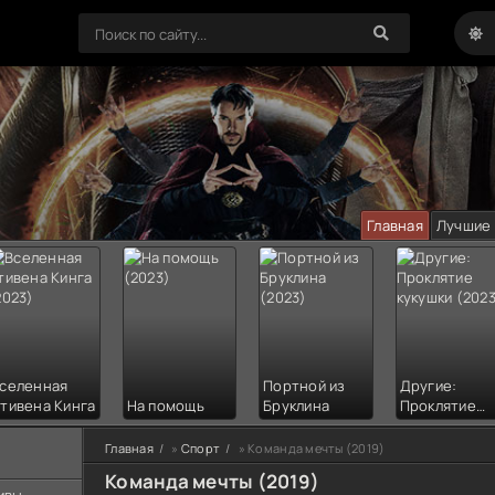
Главная
Лучшие
селенная
Портной из
Другие:
тивена Кинга
На помощь
Бруклина
Проклятие
кукушки
Главная
»
Спорт
» Команда мечты (2019)
Команда мечты (2019)