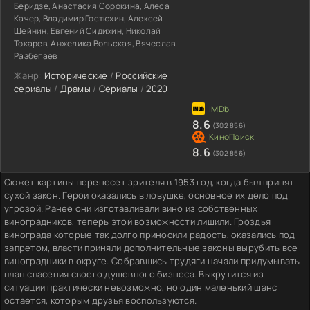
Беридзе, Анастасия Сорокина, Алеса
Качер, Владимир Гостюхин, Алексей
Шейнин, Евгений Сидихин, Николай
Токарев, Анжелика Вольская, Вячеслав
Разбегаев
Жанр:
Исторические
/
Российские
сериалы
/
Драмы
/
Сериалы
/
2020
8.6
(302 856)
8.6
(302 856)
Сюжет картины перенесет зрителя в 1953 год, когда был принят
сухой закон. Герои оказались в ловушке, основное их дело под
угрозой. Ранее они изготавливали вино из собственных
виноградников, теперь этой возможности лишили. Гроздья
винограда которые так долго приносили радость, оказались под
запретом, власти приняли дополнительные законы вырубить все
виноградники в округе. Собравшись трудяги начали придумывать
план спасения своего душевного бизнеса. Выкрутится из
ситуации практически невозможно, но один маленький шанс
остается, которым друзья воспользуются.