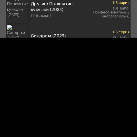
1-5 серия
Другие: Проклятие
(BaibaKo,
кукушки (2023)
Профессиональный
(1-5 сезон)
многоголосый)
1-5 серия
Синдром (2023)
(BaibaKo,
Профессиональный
(1-5 сезон)
многоголосый)