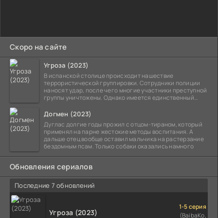
Скоро на сайте
Угроза (2023)
В испанской столице происходит нашествие
террористической группировки. Сотрудники полиции
наносят удар, после чего многие участники преступной
группы уничтожены. Однако имеется единственный
выживший,
Догмен (2023)
Дуглас долгие годы прожил с отцом-тираном, который
применял на парне жестокие методы воспитания. А
дальше отец вообще оставил мальчика на растерзание
бездомным псам. Только собаки оказались намного
Обновления сериалов
Последние 7 обновлений
1-5 серия
Угроза (2023)
(BaibaKo,