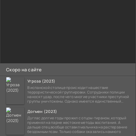
Скоро на сайте
Угроза (2023)
В испанской столице происходит нашествие
террористической группировки. Сотрудники полиции
наносят удар, после чего многие участники преступной
группы уничтожены. Однако имеется единственный
выживший,
Догмен (2023)
Дуглас долгие годы прожил с отцом-тираном, который
применял на парне жестокие методы воспитания. А
дальше отец вообще оставил мальчика на растерзание
бездомным псам. Только собаки оказались намного