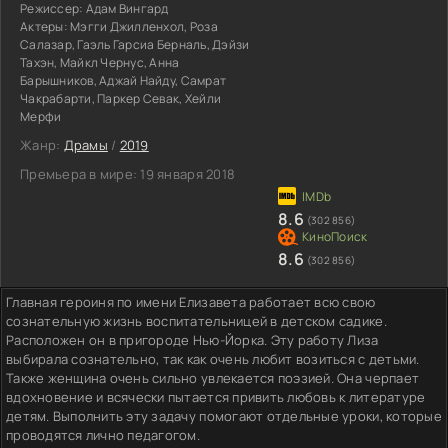
Режиссер:
Адам Вингард
Актеры:
Мэгги Джилленхол, Роза
Салазар, Гаэль Гарсиа Берналь, Дэйзи
Тахэн, Майкл Чернус, Анна
Барышников, Аджай Найду, Самрат
Чакрабарти, Паркер Севак, Хейли
Мерфи
Жанр:
Драмы
/
2019
Премьера в мире:
19 января 2018
8.6
(302 856)
8.6
(302 856)
Главная героиня по имени Елизавета работает всю свою
сознательную жизнь воспитательницей в детском садике.
Расположен он в пригороде Нью-Йорка. Эту работу Лиза
выбирала сознательно, так как очень любит возиться с детьми.
Также женщина очень сильно увлекается поэзией. Она черпает
вдохновение и всячески пытается привить любовь к литературе
детям. Выполнить эту задачу помогают отдельные уроки, которые
проводятся лично педагогом.