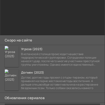
Скоро на сайте
Угроза (2023)
В испанской столице происходит нашествие
террористической группировки. Сотрудники полиции
наносят удар, после чего многие участники преступной
группы уничтожены. Однако имеется единственный
выживший,
Догмен (2023)
Дуглас долгие годы прожил с отцом-тираном, который
применял на парне жестокие методы воспитания. А
дальше отец вообще оставил мальчика на растерзание
бездомным псам. Только собаки оказались намного
Обновления сериалов