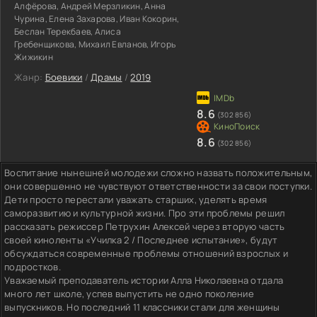
Алфёрова, Андрей Мерзликин, Анна
Чурина, Елена Захарова, Иван Кокорин,
Беслан Терекбаев, Алиса
Гребенщикова, Михаил Евланов, Игорь
Жижикин
Жанр:
Боевики
/
Драмы
/
2019
8.6
(302 856)
8.6
(302 856)
Воспитание нынешней молодежи сложно назвать положительным,
они совершенно не чувствуют ответственности за свои поступки.
Дети просто перестали уважать старших, уделять время
саморазвитию и культурной жизни. Про эти проблемы решил
рассказать режиссер Петрухин Алексей через вторую часть
своей киноленты «Училка 2 / Последнее испытание», будут
обсуждаться современные проблемы отношений взрослых и
подростков.
Уважаемый преподаватель истории Алла Николаевна отдала
много лет школе, успев выпустить не одно поколение
выпускников. Но последний 11 классники стали для женщины