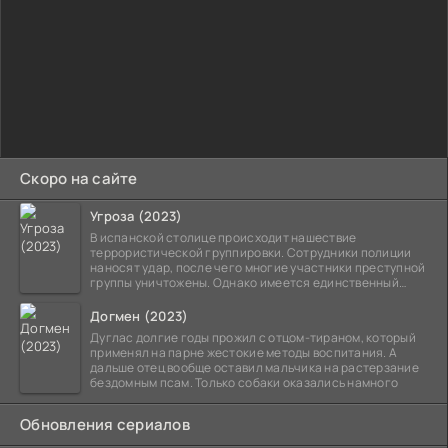
Скоро на сайте
Угроза (2023)
В испанской столице происходит нашествие
террористической группировки. Сотрудники полиции
наносят удар, после чего многие участники преступной
группы уничтожены. Однако имеется единственный
выживший,
Догмен (2023)
Дуглас долгие годы прожил с отцом-тираном, который
применял на парне жестокие методы воспитания. А
дальше отец вообще оставил мальчика на растерзание
бездомным псам. Только собаки оказались намного
Обновления сериалов