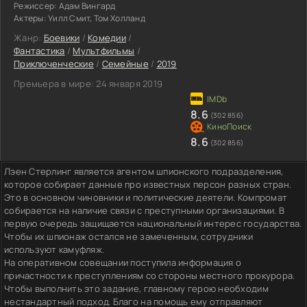
Режиссер:
Адам Вингард
Актеры:
Уилл Смит, Том Холланд
Жанр:
Боевики
/
Комедии
/
Фантастика
/
Мультфильмы
/
Приключенческие
/
Семейные
/
2019
Премьера в мире:
24 января 2019
8.6
(302 856)
8.6
(302 856)
Лэен Стерлинг является агентом шпионского подразделения,
которое собирает данные про известных персон разных стран.
Это в основном чиновники и политические деятели. Компромат
собирается на наличие связи с преступными организациями. В
первую очередь защищается национальный интерес государства.
Чтобы их шпионаж остался не замеченным, сотрудники
используют камуфляж.
На оперативном совещании поступила информация о
причастности к преступлениям со стороны местного прокурора.
Чтобы выполнить это задание, главному герою необходим
нестандартный подход. Благо на помощь ему отправляют