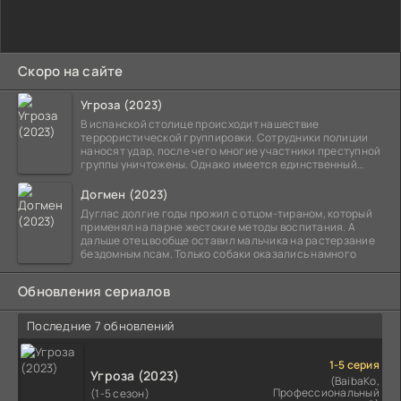
Скоро на сайте
Угроза (2023)
В испанской столице происходит нашествие
террористической группировки. Сотрудники полиции
наносят удар, после чего многие участники преступной
группы уничтожены. Однако имеется единственный
выживший,
Догмен (2023)
Дуглас долгие годы прожил с отцом-тираном, который
применял на парне жестокие методы воспитания. А
дальше отец вообще оставил мальчика на растерзание
бездомным псам. Только собаки оказались намного
Обновления сериалов
Последние 7 обновлений
1-5 серия
Угроза (2023)
(BaibaKo,
Профессиональный
(1-5 сезон)