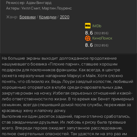
Режиссер:
Адам Вингард
Актеры:
Уилл Смит, Мартин Лоуренс
Жанр:
Боевики
/
Комедии
/
2020
8.6
(302 856)
8.6
(302 856)
На большие экраны выходит долгожданное продолжение
нашумевшего боевика «Плохие парни», ставшее хорошим
подарком для поклонников франшизы. Как всегда, в центре
сюжета неразлучные напарники Маркус и Майк. Хотя сложно
понять, что сблизило их. Ведь Лоури заядлый холостяк, любивший
хорошенько оторваться в клубе среди очаровательных дам,
закрутив роман на ночку. Избегая серьезных отношений и какой-
либо ответственности по жизни. В то время как Бенет примерный
семьянин, всегда спешивший домой после службы, переживая за
красавицу жену и лапочку дочку.
Выполнив ни один десяток заданий, парни отлично сработались,
став закадычными друзьями. Их любовь к риску была превыше
всего. Впереди героев ожидает запутанное расследование,
полное смертельных опасностей. Так удастся ли на это раз им