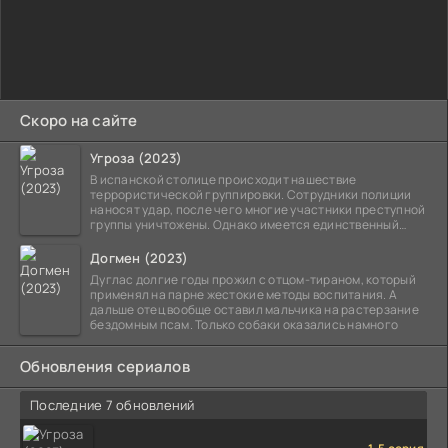
Скоро на сайте
Угроза (2023)
В испанской столице происходит нашествие
террористической группировки. Сотрудники полиции
наносят удар, после чего многие участники преступной
группы уничтожены. Однако имеется единственный
выживший,
Догмен (2023)
Дуглас долгие годы прожил с отцом-тираном, который
применял на парне жестокие методы воспитания. А
дальше отец вообще оставил мальчика на растерзание
бездомным псам. Только собаки оказались намного
Обновления сериалов
Последние 7 обновлений