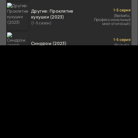
1-5 серия
Другие: Проклятие
(BaibaKo,
кукушки (2023)
Профессиональный
(1-5 сезон)
многоголосый)
1-5 серия
Синдром (2023)
(BaibaKo,
Профессиональный
(1-5 сезон)
многоголосый)