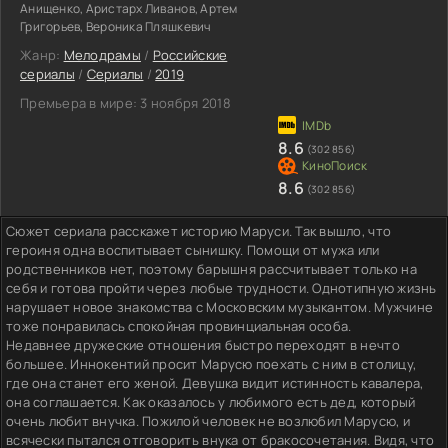
Анищенко, Аристарх Ливанов, Артем
Григорьев, Вероника Пляшкевич
Жанр:
Мелодрамы
/
Российские
сериалы
/
Сериалы
/
2019
Премьера в мире:
3 ноября 2018
8.6
(302 856)
8.6
(302 856)
Сюжет сериала расскажет историю Маруси. Так вышло, что
героиня одна воспитывает сынишку. Помощи от мужа или
родственников нет, поэтому барышня рассчитывает только на
себя и готова пройти через любые трудности. Однотипную жизнь
нарушает новое знакомства с Московским музыкантом. Мужчине
тоже понравилась спокойная провинциальная особа.
Недавнее дружеские отношения быстро переходят в нечто
большее. Иннокентий просит Марусю поехать с ним в столицу,
где она станет его женой. Девушка видит истинность кавалера,
она соглашается. Как оказалось у любимого есть дед, который
очень любит внучка. Пожилой человек не возлюбил Марусю, и
всячески пытался отговорить внука от бракосочетания. Видя, что