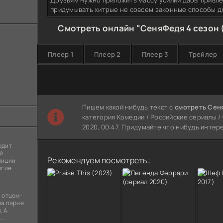
Друзьям нужно приложить массу усилий дабы привле
придумывать хитрые не совсем законные способы д
Смотреть онлайн "СеняФедя 4 сезон 
Плеер 1
Плеер 2
Плеер 3
Трейлер
Пишем какой нибудь текст с
смотреть Сен
категория Комедии / Российские сериалы /
2020, 00:47. Придумайте что нибудь интер
одит
й
Рекомендуем посмотреть:
лиции
огие
ы
я
 отцом-
на парне
. А