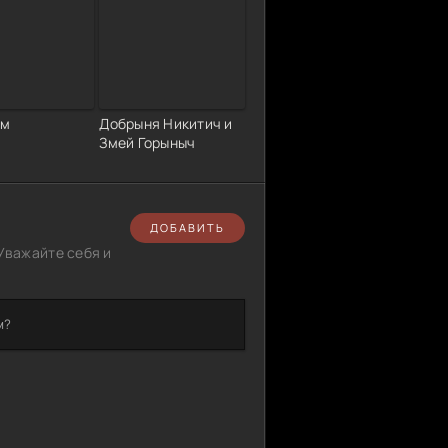
им
Добрыня Никитич и
Змей Горыныч
ДОБАВИТЬ
Уважайте себя и
м?