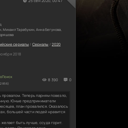
25 сен 2020, 00:47
д
, Михаил Тарабукин, Анна Бегунова,
удряшова
ийские сериалы
/
Сериалы
/
2020
ноября 2018
8 390
0
2 856)
ь провалом. Теперь парням повезло,
сочную. Юные предприниматели
месяцев, план провалился. Оказалось
ах, большей части людей нравится
 желает быть лучше, ссуда горит.