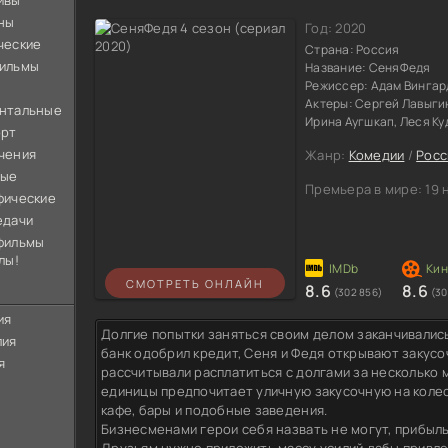
ивы
ны
Год:
2020
ческие
Страна:
Россия
ильмы
Название:
СеняФедя
Режиссер:
Адам Вингар
Актеры:
Сергей Лавыгин
нтальные
Ирина Аугшкап, Леся К
орт
чения
Жанр:
Комедии
/
Росс
ные
Премьера в мире:
19 
фические
едачи
фильмы
лы!
СМОТРЕТЬ ОНЛАЙН
8.6
8.6
(302 856)
(30
ия
Долгие попытки заняться своим делом заканчивалис
лия
банк одобрил кредит, Сеня и Федя открывают заку
я
рассчитывали расплатиться с долгами за несколько 
единицы предпочитает уличную закусочную на колес
кафе, бары и подобные заведения.
Бизнесменами герои себя назвать не могут, прибыль