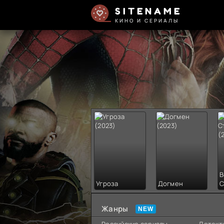
SITENAME
КИНО И СЕРИАЛЫ
В
Угроза
Догмен
С
Жанры