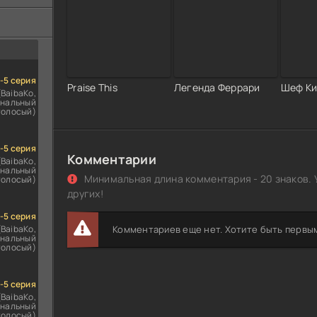
ездомным
сь
1-5 серия
Praise This
Легенда Феррари
Шеф К
(BaibaKo,
нальный
голосый)
1-5 серия
Комментарии
(BaibaKo,
нальный
Минимальная длина комментария - 20 знаков. 
голосый)
других!
1-5 серия
(BaibaKo,
Комментариев еще нет. Хотите быть первы
нальный
голосый)
1-5 серия
(BaibaKo,
нальный
голосый)