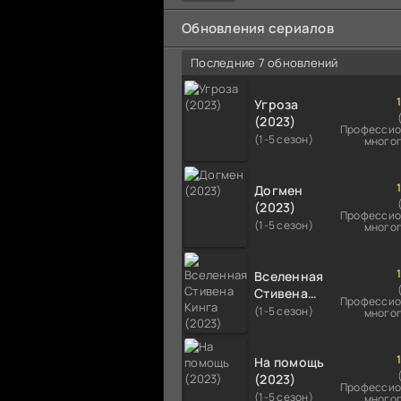
мальчика на растерзание б
псам. Только собаки оказали
Обновления сериалов
намного
Последние 7 обновлений
Угроза
(2023)
Профессио
(1-5 сезон)
много
Догмен
(2023)
Профессио
(1-5 сезон)
много
Вселенная
Стивена
Профессио
Кинга
(1-5 сезон)
много
(2023)
На помощь
(2023)
Профессио
(1-5 сезон)
много