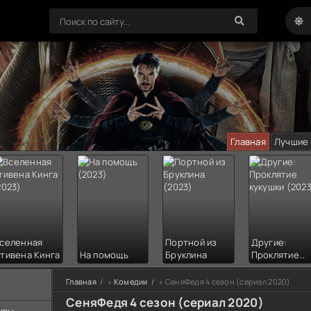
Главная
Лучшие
селенная
Портной из
Другие:
тивена Кинга
На помощь
Бруклина
Проклятие
кукушки
Главная
»
Комедии
» СеняФедя 4 сезон (сериал 2020)
СеняФедя 4 сезон (сериал 2020)