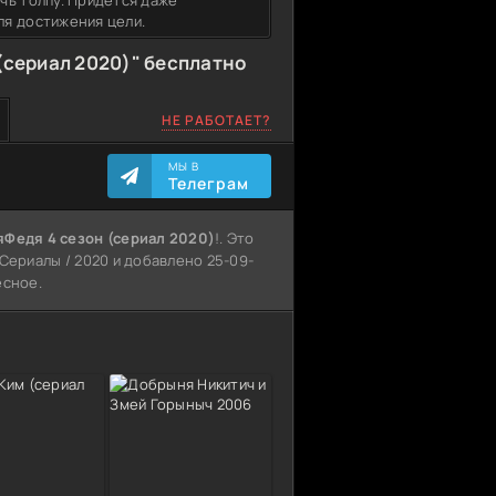
чь толпу. Придется даже
ля достижения цели.
(сериал 2020)" бесплатно
НЕ РАБОТАЕТ?
МЫ В
Телеграм
яФедя 4 сезон (сериал 2020)
!. Это
 Сериалы / 2020 и добавлено 25-09-
есное.