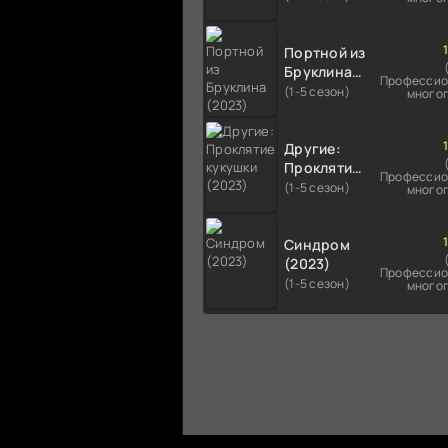
Портной из
Бруклина
Профессио
(2023)
(1-5 сезон)
много
Другие:
Проклятие
Профессио
кукушки
(1-5 сезон)
много
(2023)
Синдром
(2023)
Профессио
(1-5 сезон)
много