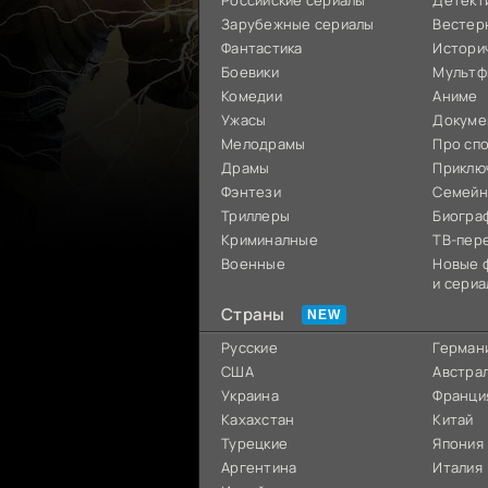
Российские сериалы
Детект
Зарубежные сериалы
Вестер
Фантастика
Истори
Боевики
Мультф
Комедии
Аниме
Ужасы
Докуме
Мелодрамы
Про сп
Драмы
Приклю
Фэнтези
Семей
Триллеры
Биогра
Криминалные
ТВ-пер
Военные
Новые 
и сериа
Страны
Русские
Герман
США
Австра
Украина
Франци
Кахахстан
Китай
Турецкие
Япония
Аргентина
Италия