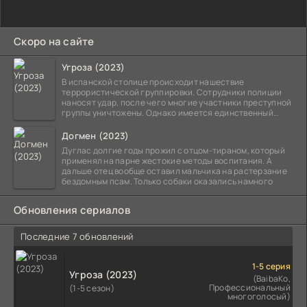
Скоро на сайте
Угроза (2023)
В испанской столице происходит нашествие
террористической группировки. Сотрудники полиции
наносят удар, после чего многие участники преступной
группы уничтожены. Однако имеется единственный
выживший,
Догмен (2023)
Дуглас долгие годы прожил с отцом-тираном, который
применял на парне жестокие методы воспитания. А
дальше отец вообще оставил мальчика на растерзание
бездомным псам. Только собаки оказались намного
Обновления сериалов
Последние 7 обновлений
1-5 серия
Угроза (2023)
(BaibaKo,
Профессиональный
(1-5 сезон)
многоголосый)