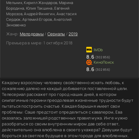
Мельник, Кирилл Жандаров, Марина
Бородина, Юлия Такшина, Евгений
Морозов, Андрей Финягин, Анастасия
Сердюк, Артемий Егоров, Анатолий
Зиновенко
Жанр:
Мелодрамы
/
Сериалы
/
2019
Премьера в мире:
1 октября 2018
8.6
(302 856)
8.6
(302 856)
Каждому взрослому человеку свойственно искать любовь, к
сожалению далеко не каждый добивается поставленной цели.
Телесериал расскажет про город наших дней, в котором
симпатичные героини преодолевая жизненные трудности будут
пытаться построить счастье. Каждая барышня имеет свои
проблемы: Саше предстоит определиться с кавалером, Ева
оказалась заложницей родственных правил мужа. Инге нужно
разобраться со своим внутренним миром дав себе ответ,
действительно она влюблена в своего ухажера? Девушки будут
бороться за светлое будущее в этом городе для влюбленных.