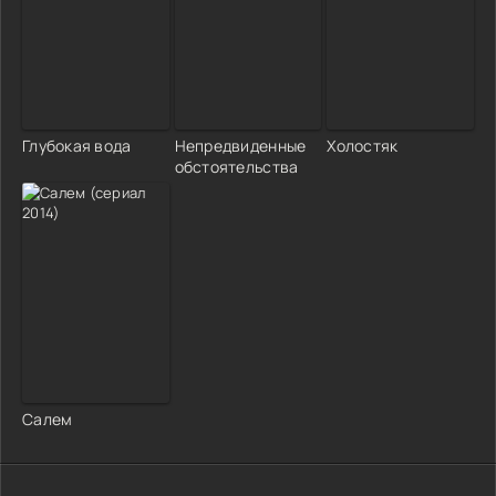
Глубокая вода
Непредвиденные
Xoлocтяк
обстоятельства
Салем