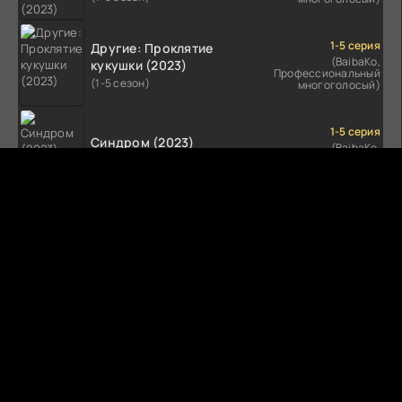
1-5 серия
Другие: Проклятие
(BaibaKo,
кукушки (2023)
Профессиональный
(1-5 сезон)
многоголосый)
1-5 серия
Синдром (2023)
(BaibaKo,
Профессиональный
(1-5 сезон)
многоголосый)