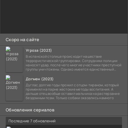
Скоро на сайте
Угроза (2023)
В испанской столице происходит нашествие
террористической группировки. Сотрудники полиции
наносят удар, после чего многие участники преступной
группы уничтожены. Однако имеется единственный
выживший,
Догмен (2023)
Дуглас долгие годы прожил с отцом-тираном, который
применял на парне жестокие методы воспитания. А
дальше отец вообще оставил мальчика на растерзание
бездомным псам. Только собаки оказались намного
Обновления сериалов
Последние 7 обновлений