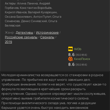
Актеры:
Алина Ланина, Андрей
Горбачев, Константин Воробьёв,
Кирилл Иванов, Валерий Кухарешин,
Оксана Базилевич, Антон Пулит, Ольга
Семенова, Денис Синявский, Ольга
Белявская
Жанр:
Детективы
/
Исторические
/
Российские сериалы
/
Сериалы
/
2019
8.6
(302 856)
8.6
(302 856)
Молодая криминалистка возвращается со стажировки в родное
управление. По прибытию ее ждут много зависших дел,
требующих внимания. Коллеги не верят, что существует какая-то
формула позволяющая в кратчайшие сроки раскрыть
преступления. Однако героиня опровергает мысли сослуживцев,
оперативно выявив грабителя косметического салона.
При помощи аналитического склада ума, логике и дедукции
барышне удается очень быстро находить виновников