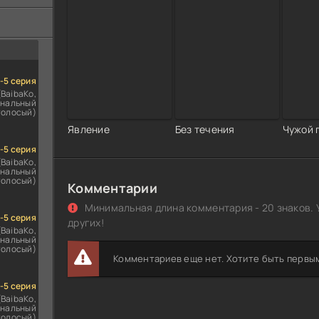
ездомным
сь
1-5 серия
(BaibaKo,
нальный
голосый)
Явление
Без течения
Чужой 
1-5 серия
(BaibaKo,
нальный
голосый)
Комментарии
Минимальная длина комментария - 20 знаков. 
1-5 серия
других!
(BaibaKo,
нальный
голосый)
Комментариев еще нет. Хотите быть первы
1-5 серия
(BaibaKo,
нальный
голосый)