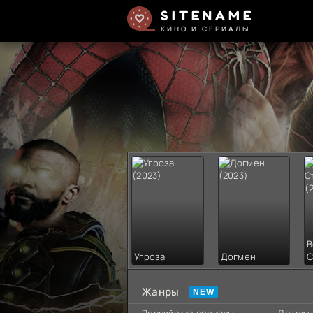
SITENAME
КИНО И СЕРИАЛЫ
В
Угроза
Догмен
С
Жанры