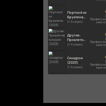
Портной из
Бруклина
Профессио
(2023)
(1-5 сезон)
много
Другие:
Проклятие
Профессио
кукушки
(1-5 сезон)
много
(2023)
Синдром
(2023)
Профессио
(1-5 сезон)
много