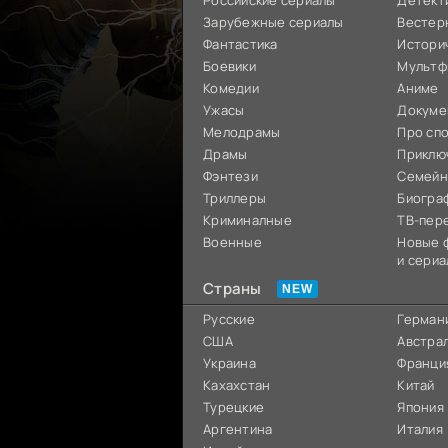
Российские сериалы
Детект
Зарубежные сериалы
Вестер
Фантастика
Истори
Боевики
Мультф
Комедии
Аниме
Ужасы
Докуме
Мелодрамы
Про сп
Драмы
Приклю
Фэнтези
Семей
Триллеры
Биогра
Криминалные
ТВ-пер
Военные
Новые 
и сериа
Страны
Русские
Герман
США
Австра
Украина
Франци
Кахахстан
Китай
Турецкие
Япония
Аргентина
Италия