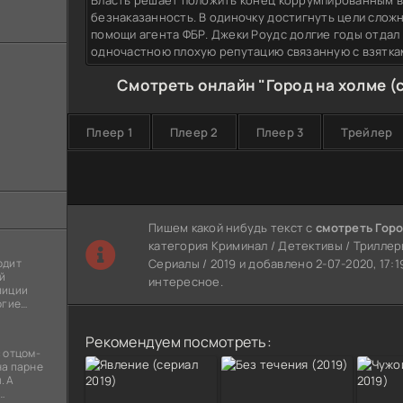
Власть решает положить конец коррумпированным 
безнаказанность. В одиночку достигнуть цели сложн
помощи агента ФБР. Джеки Роудс долгие годы отдал 
одночастною плохую репутацию связанную с взятка
Смотреть онлайн "Город на холме (
Плеер 1
Плеер 2
Плеер 3
Трейлер
Пишем какой нибудь текст с
смотреть Горо
категория Криминал / Детективы / Триллер
одит
Сериалы / 2019 и добавлено 2-07-2020, 17:
й
интересное.
лиции
огие
ы
я
Рекомендуем посмотреть:
 отцом-
на парне
. А