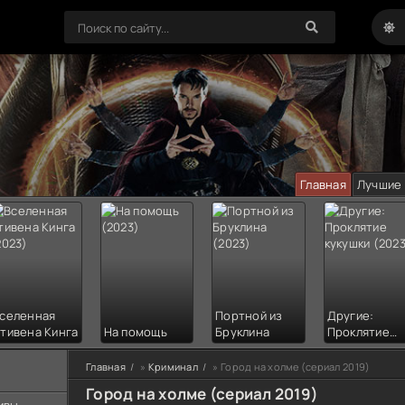
Главная
Лучшие
селенная
Портной из
Другие:
тивена Кинга
На помощь
Бруклина
Проклятие
кукушки
Главная
»
Криминал
» Город на холме (сериал 2019)
Город на холме (сериал 2019)