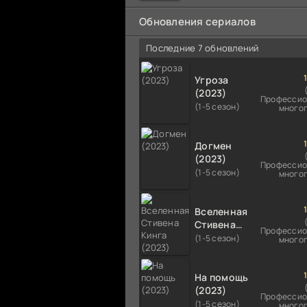
мальчика на растерзание б
псам. Только собаки оказали
Обновления сериалов
намного
Последние 7 обновлений
Угроза
(2023)
Профессио
(1-5 сезон)
много
Догмен
(2023)
Профессио
(1-5 сезон)
много
Вселенная
Стивена
Профессио
Кинга
(1-5 сезон)
много
(2023)
На помощь
(2023)
Профессио
(1-5 сезон)
много