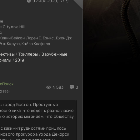
02 июл 2020, 17:19
ме
е:
City on a Hill
д
Кевин Бейкон, Лорен Е. Бэнкс, Джон Дж.
 Энн Карузо, Кайла Колфилд
ективы
/
Триллеры
/
Зарубежные
риалы
/
2019
4 583
0
2 856)
в город Бостон. Преступные
оего пика, что ведет к разногласию
ую историю мы знаем, что обществу
 с какими трудностями пришлось
 нового прокурора Уорда Декорси.