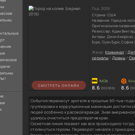
ивы
ны
Год:
2019
ческие
Страна:
США
ильмы
Название:
Город на хол
Оригинальное названи
Режиссер:
Адам Вингар
нтальные
Актеры:
Джин Аморозо, 
орт
Бурк, Оуэн Бурк, Софиа
чения
Жанр:
Криминал
/
Дет
ные
сериалы
/
Драмы
/
Се
фические
едачи
фильмы
лы!
СМОТРЕТЬ ОНЛАЙН
8.6
8.6
(302 856)
(30
ия
События перенесут зрителя в прошлые 90-тые года 
лия
группировки и коррупционные махинации достигли св
я
людей особенно к расовой вражде. Зная американск
удалось очиститься предотвратив крах.
Сюжетная линия покажет как все происходило тогда,
столкнуться героям. Переворот начался с приходом