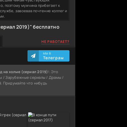
высшим чинам чувствующих
о, поэтому мужчина прибегает к
службе, завоевав почтение коллег и
ми.
сериал 2019)" бесплатно
НЕ РАБОТАЕТ?
МЫ В
Телеграм
д на холме (сериал 2019)
!. Это
ы / Зарубежные сериалы / Драмы /
19. Придумайте что нибудь