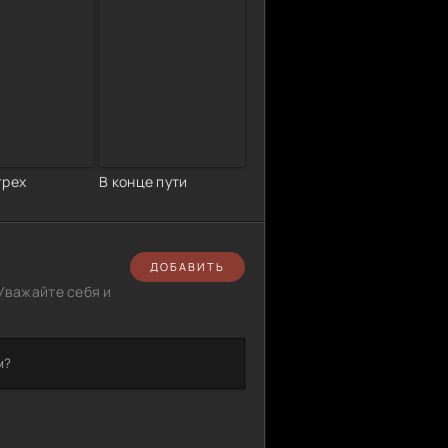
грех
В конце пути
ДОБАВИТЬ
Уважайте себя и
м?