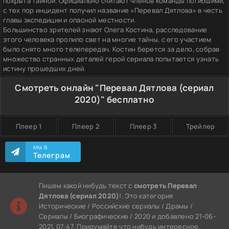
покрыта тайной. Официально считают членов команды погибшими,
с тех пор инцидент получил название «Перевал Дятлова» в честь
главы экспедиции и опасной местности.
Большинство зрителей знают Олега Костина, расследование
этого человека пролило свет на многие тайны, с его участием
было снято много телепередач. Костин берется за дело, собрав
множество странных деталей герой сериала попытается узнать
истину прошедших дней.
Смотреть онлайн "Перевал Дятлова (сериал
2020)" бесплатно
Плеер 1
Плеер 2
Плеер 3
Трейлер
МЫ В
Телеграм
Пишем какой нибудь текст с
смотреть Перевал
Дятлова (сериал 2020)
!. Это категория
Исторические / Российские сериалы / Драмы /
Сериалы / Биографические / 2020 и добавлено 21-06-
2021, 07:47. Придумайте что нибудь интересное.