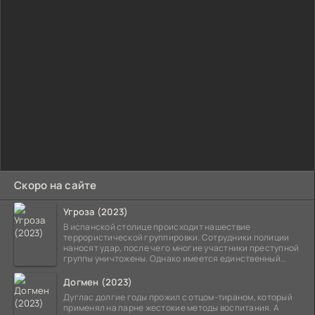
Скоро на сайте
Угроза (2023)
В испанской столице происходит нашествие
террористической группировки. Сотрудники полиции
наносят удар, после чего многие участники преступной
группы уничтожены. Однако имеется единственный
выживший,
Догмен (2023)
Дуглас долгие годы прожил с отцом-тираном, который
применял на парне жестокие методы воспитания. А