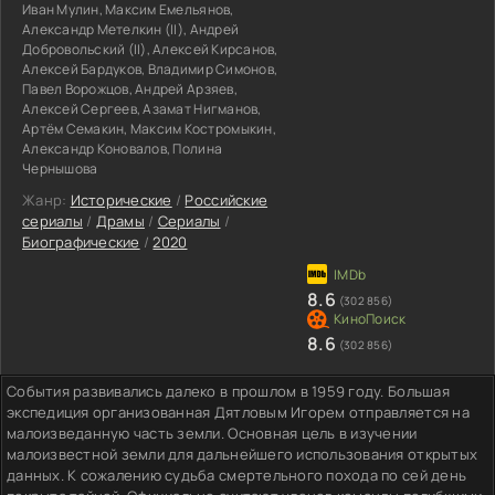
Иван Мулин, Максим Емельянов,
Александр Метелкин (II), Андрей
Добровольский (II), Алексей Кирсанов,
Алексей Бардуков, Владимир Симонов,
Павел Ворожцов, Андрей Арзяев,
Алексей Сергеев, Азамат Нигманов,
Артём Семакин, Максим Костромыкин,
Александр Коновалов, Полина
Чернышова
Жанр:
Исторические
/
Российские
сериалы
/
Драмы
/
Сериалы
/
Биографические
/
2020
8.6
(302 856)
8.6
(302 856)
События развивались далеко в прошлом в 1959 году. Большая
экспедиция организованная Дятловым Игорем отправляется на
малоизведанную часть земли. Основная цель в изучении
малоизвестной земли для дальнейшего использования открытых
данных. К сожалению судьба смертельного похода по сей день