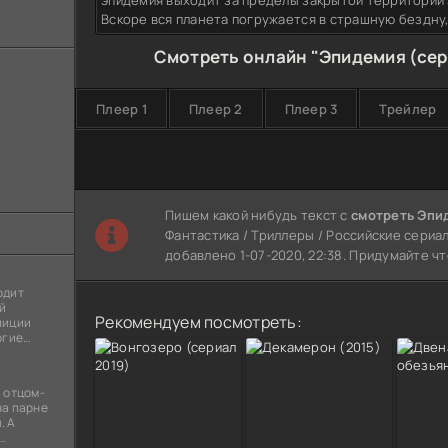
эпидемия выходит за пределы закрытой территории
Вскоре вся планета погружается в страшную бездну,
Смотреть онлайн "Эпидемия (сер
Плеер 1
Плеер 2
Плеер 3
Трейлер
Пишем какой нибудь текст с
смотреть Эпи
Фантастика / Триллеры / Российские сериал
добавлено 1-07-2020, 22:38. Придумайте ч
одит
й
Рекомендуем посмотреть:
лиции
огие
ы
я
 отцом-
на парне
. А