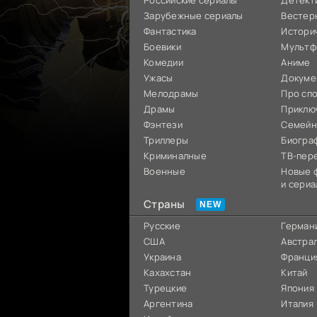
Российские сериалы
Детект
Зарубежные сериалы
Вестер
Фантастика
Истори
Боевики
Мультф
Комедии
Аниме
Ужасы
Докуме
Мелодрамы
Про сп
Драмы
Приклю
Фэнтези
Семей
Триллеры
Биогра
Криминалные
ТВ-пер
Военные
Новые 
и сериа
Страны
Русские
Герман
США
Австра
Украина
Франци
Кахахстан
Китай
Турецкие
Япония
Аргентина
Италия