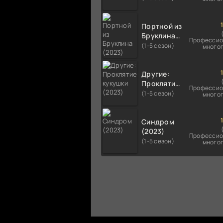
Портной из
Бруклина
Профессио
(2023)
(1-5 сезон)
много
Другие:
Проклятие
Профессио
кукушки
(1-5 сезон)
много
(2023)
Синдром
(2023)
Профессио
(1-5 сезон)
много