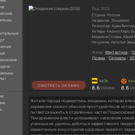
ивы
ны
Год:
2019
ческие
Страна:
Россия
ильмы
Название:
Эпидемия
Режиссер:
Адам Вингар
Актеры:
Кирилл Кяро, В
нтальные
Марьяна Спивак, Юрий 
орт
Никулина, Наталья Земц
чения
Жанр:
Фантастика
/
Т
ные
Драмы
/
Сериалы
/
20
фические
едачи
фильмы
лы!
СМОТРЕТЬ ОНЛАЙН
8.6
8.6
(302 856)
(30
ия
Жители города подверглись эпидемии, которая влеч
лия
заражения схожи с обычной простудой после которо
я
пытаются выжить в отдаленных частях Подмосковья
Тем временем власти успокаивают населения новой 
ученным не удалось добиться эффективного лекарст
карантинную зону отделив здоровых людей от зараж