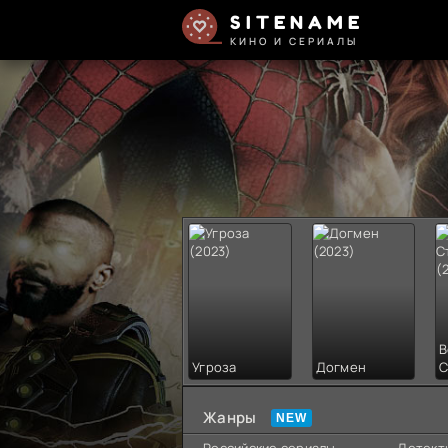
SITENAME
КИНО И СЕРИАЛЫ
В
Угроза
Догмен
С
Жанры