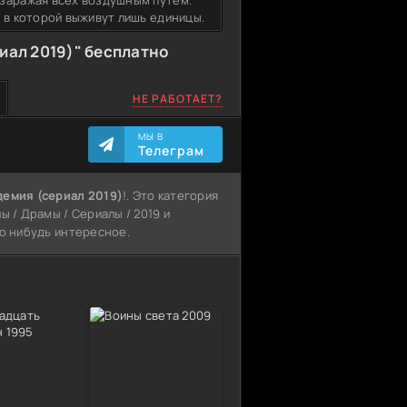
 заражая всех воздушным путем.
 в которой выживут лишь единицы.
иал 2019)" бесплатно
НЕ РАБОТАЕТ?
МЫ В
Телеграм
демия (сериал 2019)
!. Это категория
ы / Драмы / Сериалы / 2019 и
то нибудь интересное.