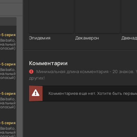
ездомным
сь
1-5 серия
Эпидемия
Декамерон
Двенад
(BaibaKo,
нальный
голосый)
Комментарии
1-5 серия
(BaibaKo,
Минимальная длина комментария - 20 знаков. 
нальный
голосый)
других!
Комментариев еще нет. Хотите быть первы
1-5 серия
(BaibaKo,
нальный
голосый)
1-5 серия
(BaibaKo,
нальный
голосый)