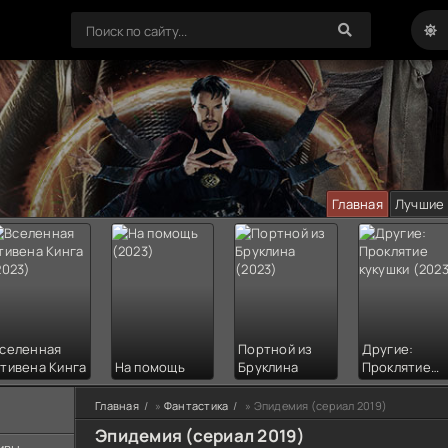
Главная
Лучшие
селенная
Портной из
Другие:
тивена Кинга
На помощь
Бруклина
Проклятие
кукушки
Главная
»
Фантастика
» Эпидемия (сериал 2019)
Эпидемия (сериал 2019)