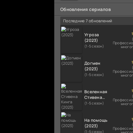
мальчика на растерзание б
псам. Только собаки оказали
Обновления сериалов
намного
Последние 7 обновлений
Угроза
(2023)
Профессио
(1-5 сезон)
много
Догмен
(2023)
Профессио
(1-5 сезон)
много
Вселенная
Стивена
Профессио
Кинга
(1-5 сезон)
много
(2023)
На помощь
(2023)
Профессио
(1-5 сезон)
много