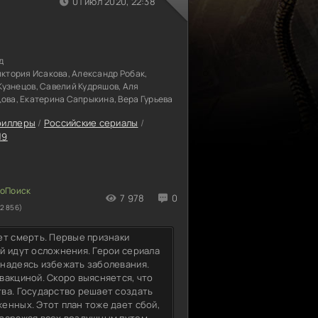
01 июл 2020, 22:38
д
иктория Исакова, Александр Робак,
Кузнецов, Савелий Кудряшов, Аля
ова, Екатерина Сапрыкина, Вера Гурьева
риллеры
/
Российские сериалы
/
19
7 978
0
2 856)
ет смерть. Первые признаки
й идут осложнения. Герои сериала
 надеясь избежать заболевания.
вакциной. Скоро выясняется, что
ва. Государство решает создать
енных. Этот план тоже дает сбой,