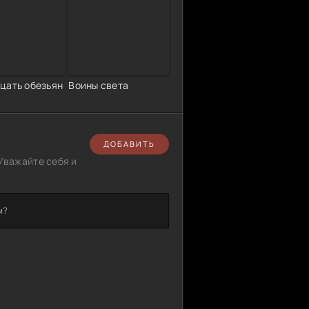
цать обезьян
Воины света
ДОБАВИТЬ
Уважайте себя и
м?