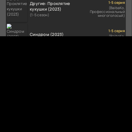
1-5 серия
Другие: Проклятие
(BaibaKo,
кукушки (2023)
Профессиональный
(1-5 сезон)
многоголосый)
1-5 серия
Синдром (2023)
(BaibaKo,
Профессиональный
(1-5 сезон)
многоголосый)