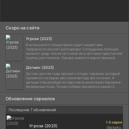
Скоро на сайте
Угроза (2023)
В испанской столице происходит нашествие
террористической группировки. Сотрудники полиции
наносят удар, после чего многие участники преступной
группы уничтожены. Однако имеется единственный
выживший,
Догмен (2023)
Дуглас долгие годы прожил с отцом-тираном, который
применял на парне жестокие методы воспитания. А
дальше отец вообще оставил мальчика на растерзание
бездомным псам. Только собаки оказались намного
Обновления сериалов
Последние 7 обновлений
1-5 серия
Угроза (2023)
(BaibaKo,