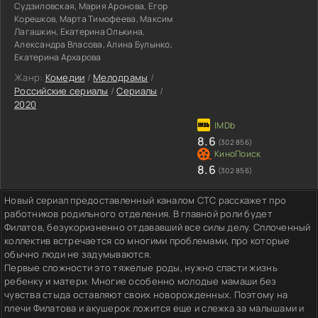
Судзиловская, Мария Аронова, Егор
Корешков, Марта Тимофеева, Максим
Лагашкин, Екатерина Олькина,
Александра Власова, Алина Булынко,
Екатерина Архарова
Жанр:
Комедии
/
Мелодрамы
/
Российские сериалы
/
Сериалы
/
2020
8.6
(302 856)
8.6
(302 856)
Новый сериал предоставленный каналом СТС расскажет про
работников родильного отделения. В главной роли будет
Филатов, безукоризненно отдававший все силы делу. Сплоченный
коллектив встречается со многими проблемами, про которые
обычно люди не задумываются.
Первые сложности это тяжелые роды, нужно спасти жизнь
ребенку и матери. Многие особенно молодые мамаши без
чувства стыда оставляют своих новорожденных. Поэтому на
плечи Филатова и акушерок ложится еще и слежка за малышами и