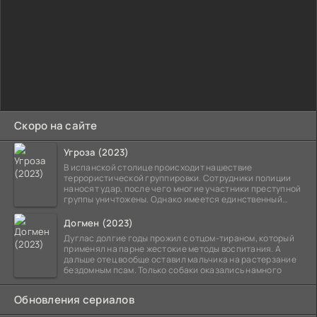
Скоро на сайте
Угроза (2023)
В испанской столице происходит нашествие
террористической группировки. Сотрудники полиции
наносят удар, после чего многие участники преступной
группы уничтожены. Однако имеется единственный
выживший,
Догмен (2023)
Дуглас долгие годы прожил с отцом-тираном, который
применял на парне жестокие методы воспитания. А
дальше отец вообще оставил мальчика на растерзание
бездомным псам. Только собаки оказались намного
Обновления сериалов