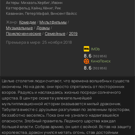
Актеры:
Михаэль Хербиг, Ивонн
Каттерфельд, Хайнц Хёниг, Рик
Каваниан, Петер Мафай, Винсент Вайсс
Жанр:
Комедии
/
Мультфильмы
/
Музыкальные
/
Драмы
/
Приключенческие
/
Семейные
/
2019
Премьера в мире:
25 ноября 2018
8.6
(302 856)
8.6
(302 856)
Целые столетия люди считают, что времена волшебных существ
окончены. Но на деле, они просто спрятались от посторонних
взоров. Радуясь и наслаждаясь жизнью посреди солнечного
царства. В центре сюжета увлекательнейшей
мультипликационной истории оказывается милый дракончик.
Табулага вместе с друзьями разгуливал по зеленным просторам,
беззаботно веселясь. Пока они не узнали о надвигавшейся
опасности. Злобный правитель Ледяного царства жаждал
большей власти. Собрав армию, он шел с войной. Встав на защиту
королевства, дракон учился метать огонь, став достойным