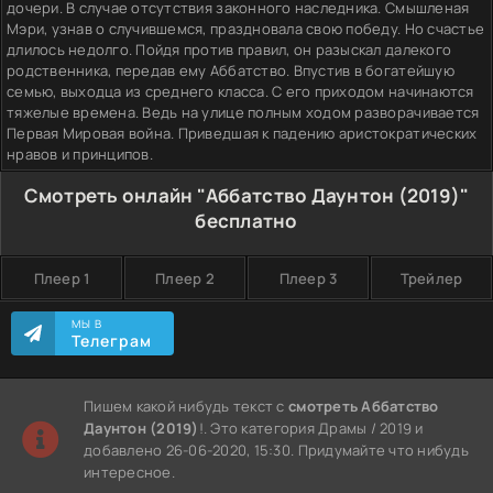
дочери. В случае отсутствия законного наследника. Смышленая
Мэри, узнав о случившемся, праздновала свою победу. Но счастье
длилось недолго. Пойдя против правил, он разыскал далекого
родственника, передав ему Аббатство. Впустив в богатейшую
семью, выходца из среднего класса. С его приходом начинаются
тяжелые времена. Ведь на улице полным ходом разворачивается
Первая Мировая война. Приведшая к падению аристократических
нравов и принципов.
Смотреть онлайн "Аббатство Даунтон (2019)"
бесплатно
Плеер 1
Плеер 2
Плеер 3
Трейлер
МЫ В
Телеграм
Пишем какой нибудь текст с
смотреть Аббатство
Даунтон (2019)
!. Это категория Драмы / 2019 и
добавлено 26-06-2020, 15:30. Придумайте что нибудь
интересное.