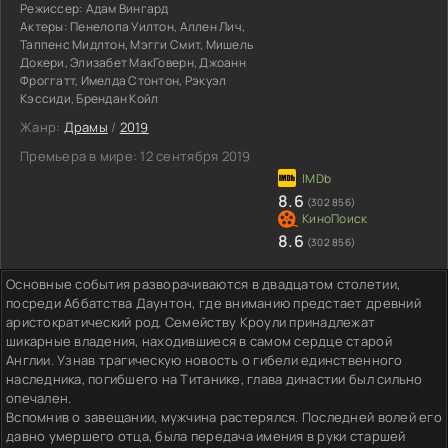
Режиссер:
Адам Вингард
Актеры:
Пенелопа Уилтон, Аллен Лич,
Таппенс Мидлтон, Мэгги Смит, Мишель
Докери, Элизабет МакГоверн, Джоанн
Фроггатт, Имелда Стонтон, Рэкуэл
Кэссиди, Брендан Койл
Жанр:
Драмы
/
2019
Премьера в мире:
12 сентября 2019
8.6
(302 856)
8.6
(302 856)
Основные события разворачиваются в двадцатом столетии,
посреди Аббатства Даунтон, где вниманию предстает древний
аристократический род. Семейству Кроули принадлежат
шикарные владения, находившиеся в самом сердце старой
Англии. Узнав трагическую новость о гибели единственного
наследника, погибшего на Титанике, глава династии был сильно
опечален.
Вспомнив о завещании, мужчина растерялся. Последней волей его
давно умершего отца, была передача имения в руки старшей