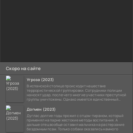
Скоро на сайте
Угроза (2023)
В испанской столице происходит нашествие
террористической группировки. Сотрудники полиции
наносят удар, после чего многие участники преступной
группы уничтожены. Однако имеется единственный
выживший,
Догмен (2023)
Дуглас долгие годы прожил с отцом-тираном, который
применял на парне жестокие методы воспитания. А
дальше отец вообще оставил мальчика на растерзание
бездомным псам. Только собаки оказались намного