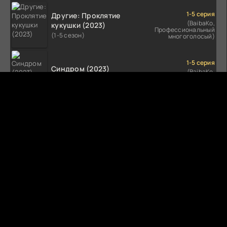
1-5 серия
Другие: Проклятие
(BaibaKo,
кукушки (2023)
Профессиональный
(1-5 сезон)
многоголосый)
1-5 серия
Синдром (2023)
(BaibaKo,
Профессиональный
(1-5 сезон)
многоголосый)