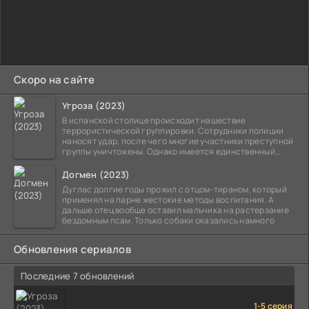
Скоро на сайте
Угроза (2023)
В испанской столице происходит нашествие
террористической группировки. Сотрудники полиции
наносят удар, после чего многие участники преступной
группы уничтожены. Однако имеется единственный
выживший,
Догмен (2023)
Дуглас долгие годы прожил с отцом-тираном, который
применял на парне жестокие методы воспитания. А
дальше отец вообще оставил мальчика на растерзание
бездомным псам. Только собаки оказались намного
Обновления сериалов
Последние 7 обновлений
1-5 серия