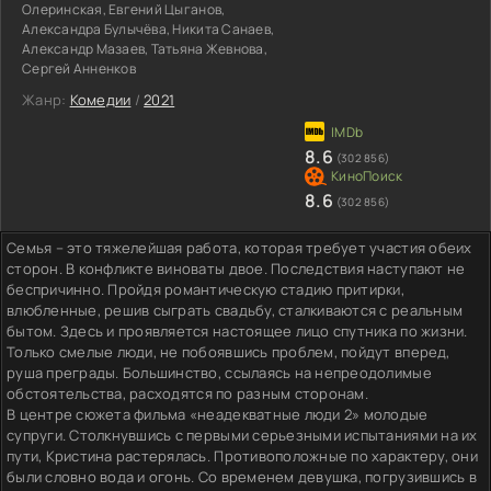
Олеринская, Евгений Цыганов,
Александра Булычёва, Никита Санаев,
Александр Мазаев, Татьяна Жевнова,
Сергей Анненков
Жанр:
Комедии
/
2021
8.6
(302 856)
8.6
(302 856)
Семья – это тяжелейшая работа, которая требует участия обеих
сторон. В конфликте виноваты двое. Последствия наступают не
беспричинно. Пройдя романтическую стадию притирки,
влюбленные, решив сыграть свадьбу, сталкиваются с реальным
бытом. Здесь и проявляется настоящее лицо спутника по жизни.
Только смелые люди, не побоявшись проблем, пойдут вперед,
руша преграды. Большинство, ссылаясь на непреодолимые
обстоятельства, расходятся по разным сторонам.
В центре сюжета фильма «неадекватные люди 2» молодые
супруги. Столкнувшись с первыми серьезными испытаниями на их
пути, Кристина растерялась. Противоположные по характеру, они
были словно вода и огонь. Со временем девушка, погрузившись в