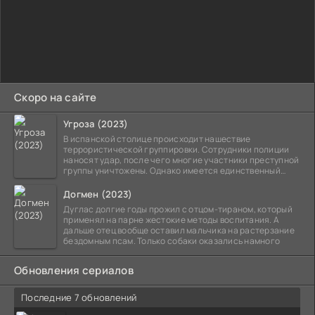
Скоро на сайте
Угроза (2023)
В испанской столице происходит нашествие
террористической группировки. Сотрудники полиции
наносят удар, после чего многие участники преступной
группы уничтожены. Однако имеется единственный
выживший,
Догмен (2023)
Дуглас долгие годы прожил с отцом-тираном, который
применял на парне жестокие методы воспитания. А
дальше отец вообще оставил мальчика на растерзание
бездомным псам. Только собаки оказались намного
Обновления сериалов
Последние 7 обновлений