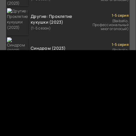
1-5 серия
Другие: Проклятие
(BaibaKo,
кукушки (2023)
Профессиональный
(1-5 сезон)
многоголосый)
1-5 серия
Синдром (2023)
(BaibaKo,
Профессиональный
(1-5 сезон)
многоголосый)