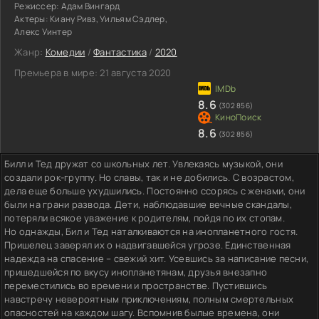
Режиссер:
Адам Вингард
Актеры:
Киану Ривз, Уильям Сэдлер,
Алекс Уинтер
Жанр:
Комедии
/
Фантастика
/
2020
Премьера в мире:
21 августа 2020
8.6
(302 856)
8.6
(302 856)
Билл и Тед дружат со школьных лет. Увлекаясь музыкой, они
создали рок-группу. Но славы, так и не добились. С возрастом,
дела еще больше ухудшились. Постоянно ссорясь с женами, они
были на грани развода. Дети, наблюдавшие вечные скандалы,
потеряли всякое уважение к родителям, пойдя по их стопам.
Но однажды, Бил и Тед наталкиваются на инопланетного гостя.
Пришелец заверял их о надвигавшейся угрозе. Единственная
надежда на спасение – свежий хит. Усевшись за написание песни,
пришедшейся по вкусу инопланетянам, друзья внезапно
переместились во времени и пространстве. Пустившись
навстречу невероятным приключениям, полным смертельных
опасностей на каждом шагу. Вспомнив былые времена, они