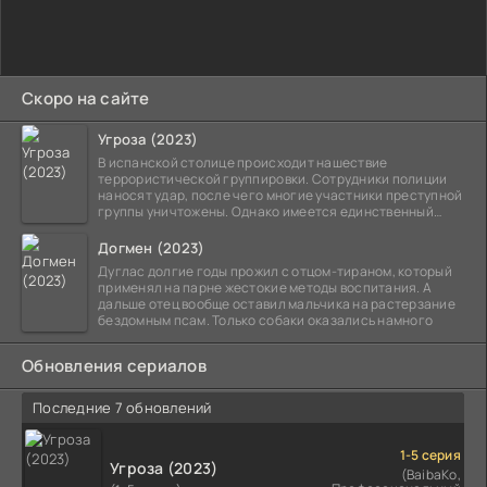
Скоро на сайте
Угроза (2023)
В испанской столице происходит нашествие
террористической группировки. Сотрудники полиции
наносят удар, после чего многие участники преступной
группы уничтожены. Однако имеется единственный
выживший,
Догмен (2023)
Дуглас долгие годы прожил с отцом-тираном, который
применял на парне жестокие методы воспитания. А
дальше отец вообще оставил мальчика на растерзание
бездомным псам. Только собаки оказались намного
Обновления сериалов
Последние 7 обновлений
1-5 серия
Угроза (2023)
(BaibaKo,