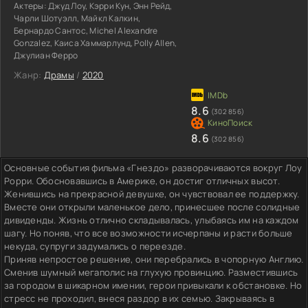
Актеры:
Джуд Лоу, Кэрри Кун, Энн Рейд,
Чарли Шотуэлл, Майкл Калкин,
Бернардо Сантос, Michel Alexandre
Gonzalez, Каиса Хаммарлунд, Polly Allen,
Джулиан Ферро
Жанр:
Драмы
/
2020
8.6
(302 856)
8.6
(302 856)
Основные события фильма «Гнездо» разворачиваются вокруг Лоу
Рорри. Обосновавшись в Америке, он достиг отличных высот.
Женившись на прекрасной девушке, он чувствовал ее поддержку.
Вместе они открыли маленькое дело, принесшее после солидные
дивиденды. Жизнь отлично складывалась, улыбаясь им на каждом
шагу. Но поняв, что все возможности исчерпаны и расти больше
некуда, супруги задумались о переезде.
Приняв непростое решение, они перебрались в чопорную Англию.
Сменив шумный мегаполис на глухую провинцию. Разместившись
за городом в шикарном имении, герои привыкали к обстановке. Но
стресс не проходил, внеся раздор в их семью. Закрываясь в