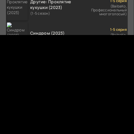
1-5 серия
Другие: Проклятие
(BaibaKo,
кукушки (2023)
Профессиональный
(1-5 сезон)
многоголосый)
1-5 серия
Синдром (2023)
(BaibaKo,
Профессиональный
(1-5 сезон)
многоголосый)