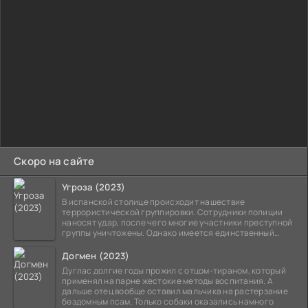
Скоро на сайте
Угроза (2023)
В испанской столице происходит нашествие
террористической группировки. Сотрудники полиции
наносят удар, после чего многие участники преступной
группы уничтожены. Однако имеется единственный
выживший,
Догмен (2023)
Дуглас долгие годы прожил с отцом-тираном, который
применял на парне жестокие методы воспитания. А
дальше отец вообще оставил мальчика на растерзание
бездомным псам. Только собаки оказались намного