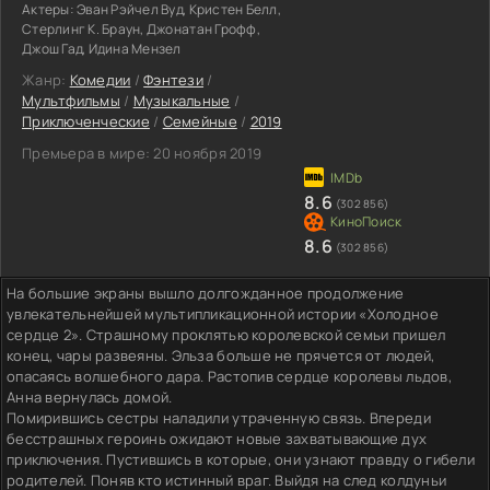
Актеры:
Эван Рэйчел Вуд, Кристен Белл,
Стерлинг К. Браун, Джонатан Грофф,
Джош Гад, Идина Мензел
Жанр:
Комедии
/
Фэнтези
/
Мультфильмы
/
Музыкальные
/
Приключенческие
/
Семейные
/
2019
Премьера в мире:
20 ноября 2019
8.6
(302 856)
8.6
(302 856)
На большие экраны вышло долгожданное продолжение
увлекательнейшей мультипликационной истории «Холодное
сердце 2». Страшному проклятью королевской семьи пришел
конец, чары развеяны. Эльза больше не прячется от людей,
опасаясь волшебного дара. Растопив сердце королевы льдов,
Анна вернулась домой.
Помирившись сестры наладили утраченную связь. Впереди
бесстрашных героинь ожидают новые захватывающие дух
приключения. Пустившись в которые, они узнают правду о гибели
родителей. Поняв кто истинный враг. Выйдя на след колдуньи