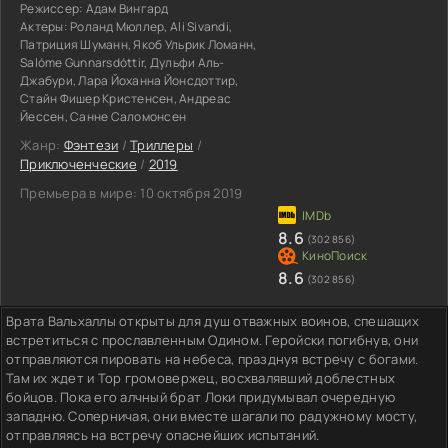
Режиссер:
Адам Вингард
Актеры:
Роланд Мюллер, Ali Sivandi,
Патриция Шуманн, Якоб Ульрик Ломанн,
Salóme Gunnarsdóttir, Дульфи Аль-
Джабури, Лара Йоханна Йонсдоттир,
Стайн Фишер Кристенсен, Андреас
Йессен, Санне Саломонсен
Жанр:
Фэнтези
/
Триллеры
/
Приключенческие
/
2019
Премьера в мире:
10 октября 2019
8.6
(302 856)
8.6
(302 856)
Врата Вальхаллы открыты для душ отважных воинов, спешащих
встретиться с прославленным Одином. Геройски погибнув, они
отправляются пировать на небеса, празднуя встречу с богами.
Там их ждет и Тор громовержец, восхвалявший доблестных
бойцов. Пока его алчный брат Локи придумывал очередную
западню. Соперничая, они вместе шагали по радужному мосту,
отправляясь на встречу опаснейших испытаний.