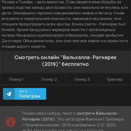
Ресква и Тьялфе – дети викингов. Став свидетелями борьбы за
превосходство между двух божеств, они невольно втянулись в их
дела. Оказавшись героями скандинавских мифов и легенд. Узнав
внезапно о смертельной опасности, нависшей над миром, они
спешили предупредить всех кругом. Конец света – Рагнорек был
близок. Армия бездушных варваров вместе с кровожадным
волком Фенриром оцепила ворота Вальхаллы, ожидая прибытия
Джотнара. Объединив силы, они сметали все живое на своем пути,
очищая дорогу смерти.
Смотреть онлайн "Вальхалла: Рагнарек
(2019)" бесплатно
Плеер 1
Плеер 2
Плеер 3
Трейлер
МЫ В
Телеграм
Пишем какой нибудь текст с
смотреть Вальхалла:
Рагнарек (2019)
!. Это категория Фэнтези / Триллеры
/ Приключенческие / 2019 и добавлено 2-07-2020,
16:39. Придумайте что нибудь интересное.