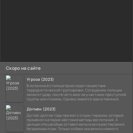
Скоро на сайте
Угроза (2023)
В испанской столице происходит нашествие
террористической группировки. Сотрудники полиции
наносят удар, после чего многие участники преступной
группы уничтожены. Однако имеется единственный
выживший,
Догмен (2023)
Дуглас долгие годы прожил с отцом-тираном, который
применял на парне жестокие методы воспитания. А
дальше отец вообще оставил мальчика на растерзание
бездомным псам. Только собаки оказались намного