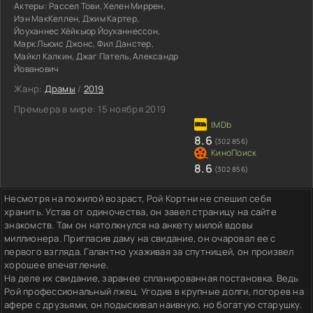
Актеры:
Рассел Тови, Хелен Миррен,
Иэн МакКеллен, Джим Картер,
Йоуханнес Хёйкьюр Йоуханнессон,
Марк Льюис Джонс, Фил Данстер,
Майкл Калкин, Джаг Патель, Александр
Йованович
Жанр:
Драмы
/
2019
Премьера в мире:
15 ноября 2019
8.6
(302 856)
8.6
(302 856)
Несмотря на пожилой возраст, Рой Кортни не спешил себя
хранить. Устав от одиночества, он завел страницу на сайте
знакомств. Там он натолкнулся на анкету милой вдовы
миллионера. Пригласив даму на свидание, он очаровал ее с
первого взгляда. Галантно ухаживая за спутницей, он произвел
хорошее впечатление.
На деле их свидание, заранее спланированная постановка. Ведь
Рой профессиональный лжец. Угодив в крупные долги, погорев на
афере с друзьями, он подыскивал наивную, но богатую старушку.