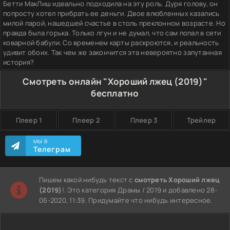
Бетти МакЛиш идеально подходила на эту роль. Дуря голову, он
попросту хотел прибрать ее деньги. Двое влюбленных казались
милой парой, нашедшей счастье в столь преклонном возрасте. Но
правда была горька. Только лгун и не думал, что сам попал в сети
коварной бабули. Со временем карты раскроются, и реальность
удивит обоих. Так чем же закончится эта невероятно запутанная
история?
Смотреть онлайн "Хороший лжец (2019)"
бесплатно
Плеер 1
Плеер 2
Плеер 3
Трейлер
МЫ В
Телеграм
Пишем какой нибудь текст с
смотреть Хороший лжец
(2019)
!. Это категория Драмы / 2019 и добавлено 28-
06-2020, 11:39. Придумайте что нибудь интересное.