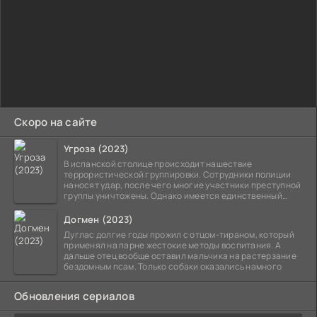
Скоро на сайте
Угроза (2023)
В испанской столице происходит нашествие
террористической группировки. Сотрудники полиции
наносят удар, после чего многие участники преступной
группы уничтожены. Однако имеется единственный
выживший,
Догмен (2023)
Дуглас долгие годы прожил с отцом-тираном, который
применял на парне жестокие методы воспитания. А
дальше отец вообще оставил мальчика на растерзание
бездомным псам. Только собаки оказались намного
Обновления сериалов