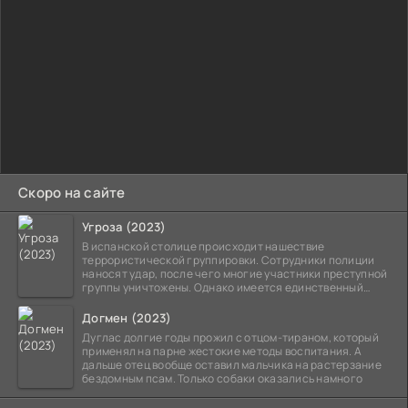
Скоро на сайте
Угроза (2023)
В испанской столице происходит нашествие
террористической группировки. Сотрудники полиции
наносят удар, после чего многие участники преступной
группы уничтожены. Однако имеется единственный
выживший,
Догмен (2023)
Дуглас долгие годы прожил с отцом-тираном, который
применял на парне жестокие методы воспитания. А
дальше отец вообще оставил мальчика на растерзание
бездомным псам. Только собаки оказались намного