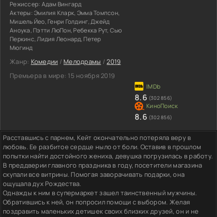
Режиссер:
Адам Вингард
Актеры:
Эмилия Кларк, Эмма Томпсон,
Мишель Йео, Генри Голдинг, Джейд
Аноука, Пэтти ЛюПон, Ребекка Рут, Сью
Перкинс, Лидия Леонард, Петер
Мюгинд
Жанр:
Комедии
/
Мелодрамы
/
2019
Премьера в мире:
15 ноября 2019
8.6
(302 856)
8.6
(302 856)
Расставшись с парнем, Кейт окончательно потеряла веру в
любовь. Ее разбитое сердце ныло от боли. Оставив в прошлом
попытки найти достойного жениха, девушка погрузилась в работу.
В преддверии главного праздника в году, посетители магазина
скупали все витрины. Помогая заворачивать подарки, она
ощущала дух Рождества.
Однажды к ним в супермаркет зашел таинственный мужчины.
Обратившись к ней, он попросил помощи с выбором. Желая
поздравить маленьких детишек своих близких друзей, он и не