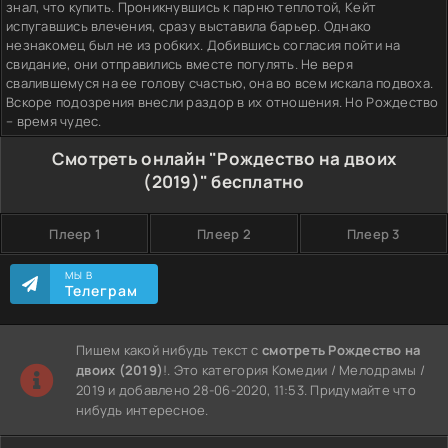
знал, что купить. Проникнувшись к парню теплотой, Кейт
испугавшись влечения, сразу выставила барьер. Однако
незнакомец был не из робких. Добившись согласия пойти на
свидание, они отправились вместе погулять. Не веря
свалившемуся на ее голову счастью, она во всем искала подвоха.
Вскоре подозрения внесли раздор в их отношения. Но Рождество
– время чудес.
Смотреть онлайн "Рождество на двоих
(2019)" бесплатно
Плеер 1
Плеер 2
Плеер 3
МЫ В
Телеграм
Пишем какой нибудь текст с
смотреть Рождество на
двоих (2019)
!. Это категория Комедии / Мелодрамы /
2019 и добавлено 28-06-2020, 11:53. Придумайте что
нибудь интересное.