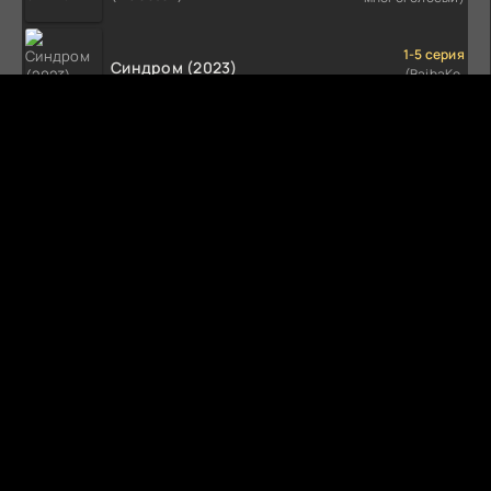
1-5 серия
Синдром (2023)
(BaibaKo,
Профессиональный
(1-5 сезон)
многоголосый)