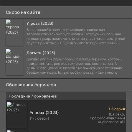
Скоро на сайте
Угроза (2023)
В испанской столице происходит нашествие
террористической группировки. Сотрудники полиции
наносят удар, после чего многие участники преступной
группы уничтожены. Однако имеется единственный
выживший,
Догмен (2023)
Дуглас долгие годы прожил с отцом-тираном, который
применял на парне жестокие методы воспитания. А
дальше отец вообще оставил мальчика на растерзание
бездомным псам. Только собаки оказались намного
Обновления сериалов
Последние 7 обновлений
1-5 серия
Угроза (2023)
(BaibaKo,
Профессиональный
(1-5 сезон)
многоголосый)