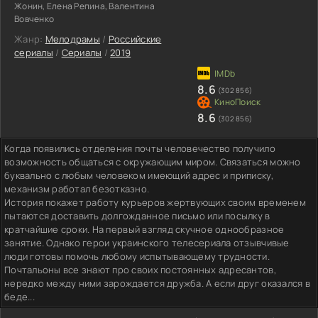
Жонин, Елена Репина, Валентина
Вовченко
Жанр:
Мелодрамы
/
Российские
сериалы
/
Сериалы
/
2019
8.6
(302 856)
8.6
(302 856)
Когда появились отделения почты человечество получило
возможность общаться с окружающим миром. Связаться можно
буквально с любым человеком имеющий адрес и приписку,
механизм работал безотказно.
История покажет работу курьеров жертвующих своим временем
пытаются доставить долгожданное письмо или посылку в
кратчайшие сроки. На первый взгляд скучное однообразное
занятие. Однако герои украинского телесериала отзывчивые
люди готовы помочь любому испытывающему трудности.
Почтальоны все знают про своих постоянных адресантов,
нередко между ними зарождается дружба. А если друг оказался в
беде...