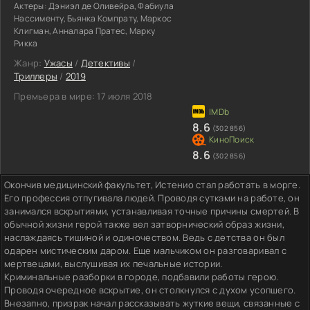
Актеры:
Дэниэл де Оливейра, Фабиула
Нассименту, Бьянка Компрату, Маркос
Клигман, Анналара Пратес, Марку
Рикка
Жанр:
Ужасы
/
Детективы
/
Триллеры
/
2019
Премьера в мире:
17 июля 2018
8.6
(302 856)
8.6
(302 856)
Окончив медицинский факультет, Истенио стал работать в морге.
Его профессия отпугивала людей. Проводя сутками на работе, он
занимался вскрытиями, устанавливая точные причины смертей. В
обычной жизни герой также вел затворнический образ жизни,
наслаждаясь тишиной и одиночеством. Ведь с детства он был
одарен мистическим даром. Еще мальчиком он разговаривал с
мертвецами, выслушивая их печальные истории.
Криминальные разборки в городе, подбавили работы герою.
Проводя очередное вскрытие, он столкнулся с духом усопшего.
Внезапно, призрак начал рассказывать жуткие вещи, связанные с