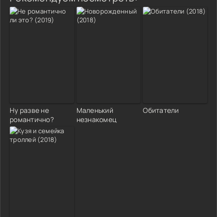
Ну разве не
Маленький
Обитатели
романтично?
незнакомец