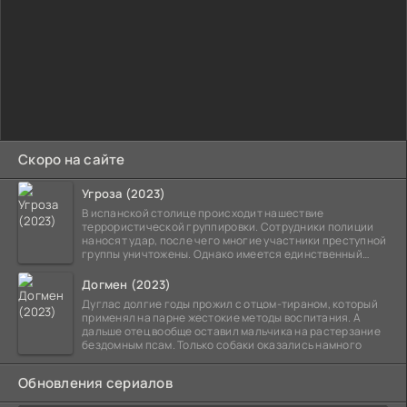
Скоро на сайте
Угроза (2023)
В испанской столице происходит нашествие
террористической группировки. Сотрудники полиции
наносят удар, после чего многие участники преступной
группы уничтожены. Однако имеется единственный
выживший,
Догмен (2023)
Дуглас долгие годы прожил с отцом-тираном, который
применял на парне жестокие методы воспитания. А
дальше отец вообще оставил мальчика на растерзание
бездомным псам. Только собаки оказались намного
Обновления сериалов