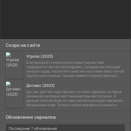
Скоро на сайте
Угроза (2023)
В испанской столице происходит нашествие
террористической группировки. Сотрудники полиции
наносят удар, после чего многие участники преступной
группы уничтожены. Однако имеется единственный
выживший,
Догмен (2023)
Дуглас долгие годы прожил с отцом-тираном, который
применял на парне жестокие методы воспитания. А
дальше отец вообще оставил мальчика на растерзание
бездомным псам. Только собаки оказались намного
Обновления сериалов
Последние 7 обновлений