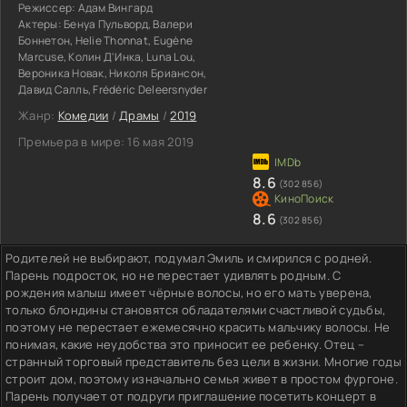
Режиссер:
Адам Вингард
Актеры:
Бенуа Пульворд, Валери
Боннетон, Helie Thonnat, Eugène
Marcuse, Колин Д'Инка, Luna Lou,
Вероника Новак, Николя Бриансон,
Давид Салль, Frédéric Deleersnyder
Жанр:
Комедии
/
Драмы
/
2019
Премьера в мире:
16 мая 2019
8.6
(302 856)
8.6
(302 856)
Родителей не выбирают, подумал Эмиль и смирился с родней.
Парень подросток, но не перестает удивлять родным. С
рождения малыш имеет чёрные волосы, но его мать уверена,
только блондины становятся обладателями счастливой судьбы,
поэтому не перестает ежемесячно красить мальчику волосы. Не
понимая, какие неудобства это приносит ее ребенку. Отец –
странный торговый представитель без цели в жизни. Многие годы
строит дом, поэтому изначально семья живет в простом фургоне.
Парень получает от подруги приглашение посетить концерт в