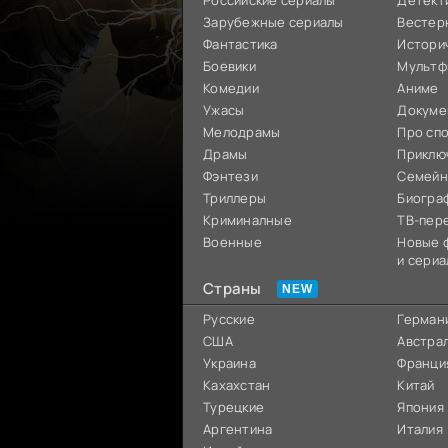
Российские сериалы
Детект
Зарубежные сериалы
Вестер
Фантастика
Истори
Боевики
Мультф
Комедии
Аниме
Ужасы
Докуме
Мелодрамы
Про сп
Драмы
Приклю
Фэнтези
Семей
Триллеры
Биогра
Криминалные
ТВ-пер
Военные
Новые 
и сериа
Страны
Русские
Герман
США
Австра
Украина
Франци
Кахахстан
Китай
Турецкие
Япония
Аргентина
Италия