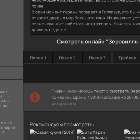
неполноценным. Издевательства со стороны родите
почве.
В один момент парень попадает в Голливуд, кто бы м
откроет дверь в мир большого кино. Изначально ус
позже начинает работать монтажером. Кажется, жиз
длилось недолго.
Смотреть онлайн "Зеровилль 
Плеер 1
Плеер 2
Плеер 3
Трейлер
Пишем какой нибудь текст с
смотреть Зер
одит
й
Комедии / Драмы / 2019 и добавлено 25-06-
лиции
интересное.
огие
ы
я
 отцом-
Рекомендуем посмотреть:
на парне
. А