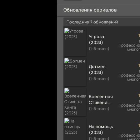
мальчика на растерзание б
псам. Только собаки оказали
Обновления сериалов
намного
Последние 7 обновлений
Угроза
(2023)
Профессио
(1-5 сезон)
много
Догмен
(2023)
Профессио
(1-5 сезон)
много
Вселенная
Стивена
Профессио
Кинга
(1-5 сезон)
много
(2023)
На помощь
(2023)
Профессио
(1-5 сезон)
много