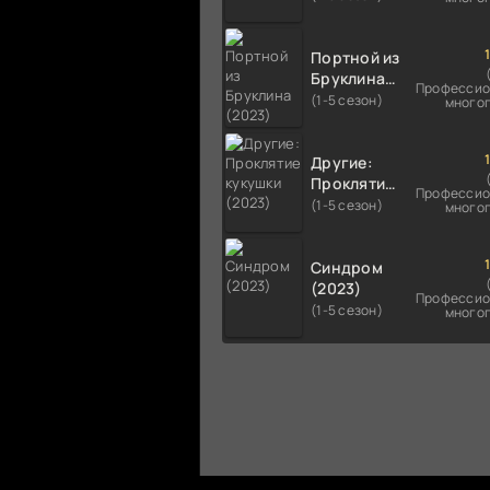
Портной из
Бруклина
Профессио
(2023)
(1-5 сезон)
много
Другие:
Проклятие
Профессио
кукушки
(1-5 сезон)
много
(2023)
Синдром
(2023)
Профессио
(1-5 сезон)
много