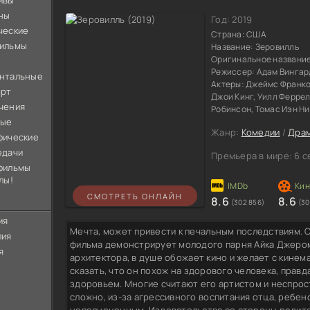
ивы
ны
Год:
2019
ческие
Страна:
США
ильмы
Название:
Зеровилль
Оригинальное названи
Режиссер:
Адам Вингар
нтальные
Актеры:
Джеймс Франко,
орт
Джои Кинг, Уилл Феррел
чения
Робинсон, Томас Иэн Н
ные
Жанр:
Комедии
/
Дра
фические
едачи
Премьера в мире:
6 с
фильмы
лы!
СМОТРЕТЬ ОНЛАЙН
8.6
8.6
(302 856)
(30
ия
Мечта, может привести к печальным последствиям.
лия
фильма демонстрирует молодого парня Айка Джерома
я
архитектора, в душе обожает кино и желает с кинем
сказать, что он похож на здорового человека, прав
здоровьем. Многие считают его артистом и неспрос
сложно, из-за агрессивного воспитания отца, ребен