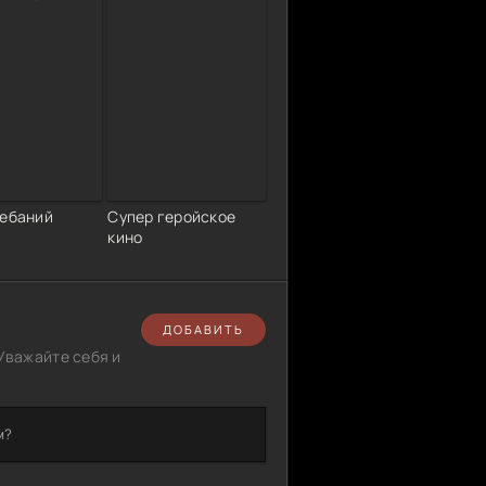
лебаний
Супер геройское
кино
ДОБАВИТЬ
Уважайте себя и
м?