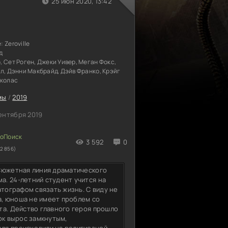
25 июн 2020, 13:42
е:
Zeroville
д
 Сет Роген, Джеки Уивер, Меган Фокс,
л, Дэнни Макбрайд, Дэйв Франко, Крэйг
иколас
мы
/
2019
ентября 2019
3 592
0
2 856)
 Сюжетная линия драматического
. 24-летний студент учится на
атографом связать жизнь. С виду не
да, юноша не имеет проблем со
та. Действо главного героя прошло
ок вырос замкнутым,