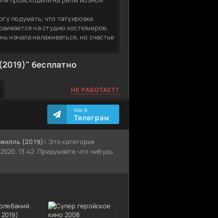
ля происходили на религиозной
огу подумать, что татуировка
траивается на студию костюмеров,
нь начала налаживаться, но счастье
(2019)" бесплатно
НЕ РАБОТАЕТ?
МЫ В
Телеграм
овилль (2019)
!. Это категория
2020, 13:42. Придумайте что нибудь