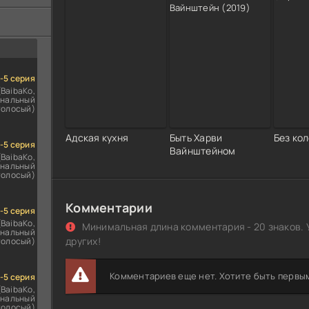
ездомным
сь
1-5 серия
(BaibaKo,
нальный
голосый)
Адская кухня
Быть Харви
Без ко
1-5 серия
Вайнштейном
(BaibaKo,
нальный
голосый)
Комментарии
1-5 серия
(BaibaKo,
Минимальная длина комментария - 20 знаков. 
нальный
других!
голосый)
Комментариев еще нет. Хотите быть первы
1-5 серия
(BaibaKo,
нальный
голосый)