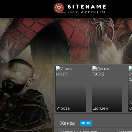
SITENAME
КИНО И СЕРИАЛЫ
В
Угроза
Догмен
С
Жанры