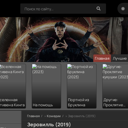
Главная
Лучшие
селенная
Портной из
Другие:
тивена Кинга
На помощь
Бруклина
Проклятие
кукушки
Главная
»
Комедии
» Зеровилль (2019)
Зеровилль (2019)