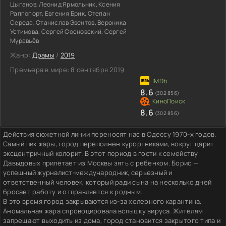
Цыганов, Леонид Ярмольник, Ксения
Раппопорт, Евгения Брик, Степан
Середа, Станислав Эвентов, Вероника
Устимова, Сергей Сосновский, Сергей
Муравьёв
Жанр:
Драмы
/
2019
Премьера в мире:
8 сентября 2019
8.6
(302 856)
8.6
(302 856)
Действия сюжетной линии переносят нас в Одессу 1970-х годов.
Самый пик жары, город переполнен курортниками, вокруг царит
эксцентричный колорит. В этот период в гости к семейству
Давыдовых прилетает из Москвы зять с ребенком. Борис —
успешный журналист-международник, серьезный и
ответственный человек, который ради сына на несколько дней
бросает работу и отправляется к родным.
В это время город закрываются из-за холерного карантина.
Аномальная жара спровоцировала вспышку вируса. Жителям
запрещают выходить из дома, город становится закрытого типа и