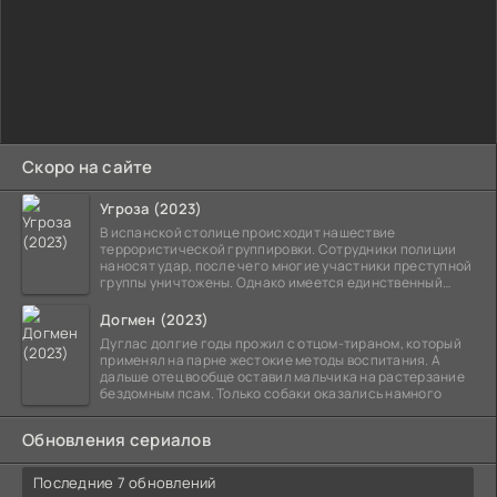
Скоро на сайте
Угроза (2023)
В испанской столице происходит нашествие
террористической группировки. Сотрудники полиции
наносят удар, после чего многие участники преступной
группы уничтожены. Однако имеется единственный
выживший,
Догмен (2023)
Дуглас долгие годы прожил с отцом-тираном, который
применял на парне жестокие методы воспитания. А
дальше отец вообще оставил мальчика на растерзание
бездомным псам. Только собаки оказались намного
Обновления сериалов
Последние 7 обновлений