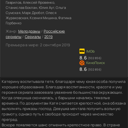
Гаврилов, Алексей Яровенко,
Станислав Боклан, Юлия Ауг, Ольга
Сумская, Марк Дробот, Олеся
Жураковская, Ксения Мишина, Фатима
Горбенко
Жанр:
Мелодрамы
/
Российские
сериалы
/
Сериалы
/
2019
Премьера в мире:
2 сентября 2019
8.6
(302 856)
8.6
(302 856)
Катерину воспитывала тетя, благодаря чему юная особа получила
хорошее образование. Благодаря воспитанности, красоте и уму
героиня сериала завоевала уважение большинства окружающих.
Когда опекунша скончалась, у барышни начались тяжелые
времена. По документам Катя считается крепостной, она обязана
выполнять приказы господ. Девушка мечтала получить вольную
грамоту, однако путь к свободе проходит через множество
преград.
Вскоре появляется шанс отменить крепостное право. В стране