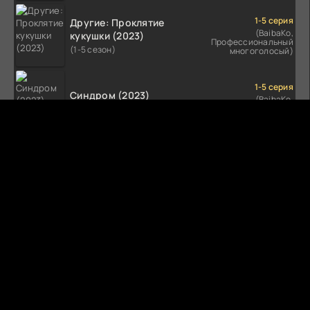
1-5 серия
Другие: Проклятие
(BaibaKo,
кукушки (2023)
Профессиональный
(1-5 сезон)
многоголосый)
1-5 серия
Синдром (2023)
(BaibaKo,
Профессиональный
(1-5 сезон)
многоголосый)