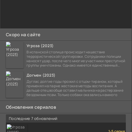
Скоро на сайте
Угроза (2023)
В испанской столице происходит нашествие
террористической группировки. Сотрудники полиции
наносят удар, после чего многие участники преступной
группы уничтожены. Однако имеется единственный
выживший,
Догмен (2023)
Дуглас долгие годы прожил с отцом-тираном, который
применял на парне жестокие методы воспитания. А
дальше отец вообще оставил мальчика на растерзание
бездомным псам. Только собаки оказались намного
Обновления сериалов
Последние 7 обновлений
1-5 серия